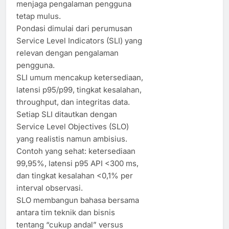
menjaga pengalaman pengguna
tetap mulus.
Pondasi dimulai dari perumusan
Service Level Indicators (SLI) yang
relevan dengan pengalaman
pengguna.
SLI umum mencakup ketersediaan,
latensi p95/p99, tingkat kesalahan,
throughput, dan integritas data.
Setiap SLI ditautkan dengan
Service Level Objectives (SLO)
yang realistis namun ambisius.
Contoh yang sehat: ketersediaan
99,95%, latensi p95 API <300 ms,
dan tingkat kesalahan <0,1% per
interval observasi.
SLO membangun bahasa bersama
antara tim teknik dan bisnis
tentang “cukup andal” versus