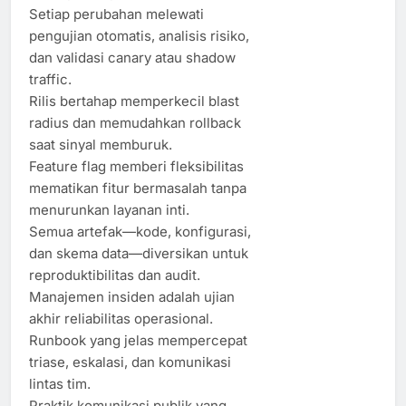
Setiap perubahan melewati
pengujian otomatis, analisis risiko,
dan validasi canary atau shadow
traffic.
Rilis bertahap memperkecil blast
radius dan memudahkan rollback
saat sinyal memburuk.
Feature flag memberi fleksibilitas
mematikan fitur bermasalah tanpa
menurunkan layanan inti.
Semua artefak—kode, konfigurasi,
dan skema data—diversikan untuk
reproduktibilitas dan audit.
Manajemen insiden adalah ujian
akhir reliabilitas operasional.
Runbook yang jelas mempercepat
triase, eskalasi, dan komunikasi
lintas tim.
Praktik komunikasi publik yang