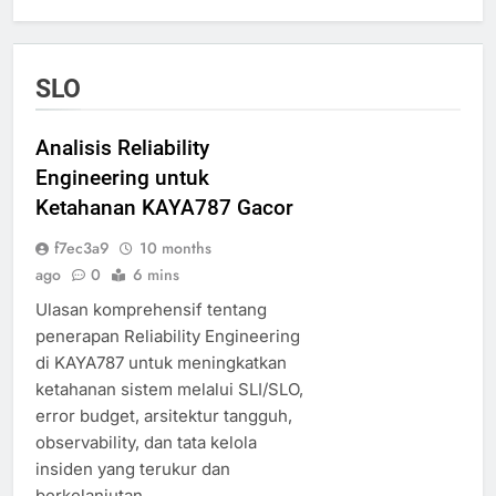
SLO
Analisis Reliability
Engineering untuk
Ketahanan KAYA787 Gacor
f7ec3a9
10 months
ago
0
6 mins
Ulasan komprehensif tentang
penerapan Reliability Engineering
di KAYA787 untuk meningkatkan
ketahanan sistem melalui SLI/SLO,
error budget, arsitektur tangguh,
observability, dan tata kelola
insiden yang terukur dan
berkelanjutan.