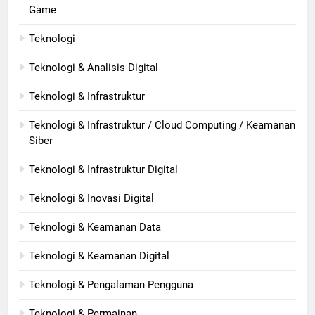
Game
Teknologi
Teknologi & Analisis Digital
Teknologi & Infrastruktur
Teknologi & Infrastruktur / Cloud Computing / Keamanan
Siber
Teknologi & Infrastruktur Digital
Teknologi & Inovasi Digital
Teknologi & Keamanan Data
Teknologi & Keamanan Digital
Teknologi & Pengalaman Pengguna
Teknologi & Permainan