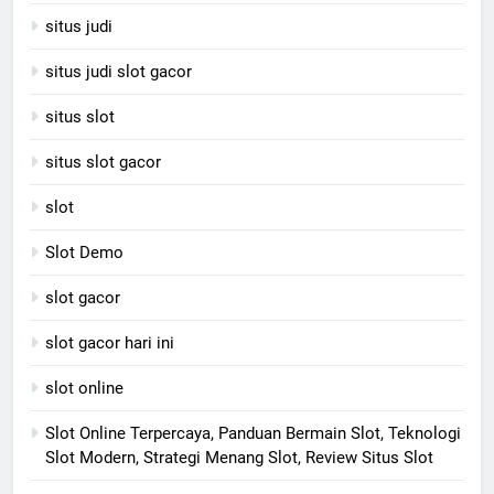
situs judi
situs judi slot gacor
situs slot
situs slot gacor
slot
Slot Demo
slot gacor
slot gacor hari ini
slot online
Slot Online Terpercaya, Panduan Bermain Slot, Teknologi
Slot Modern, Strategi Menang Slot, Review Situs Slot