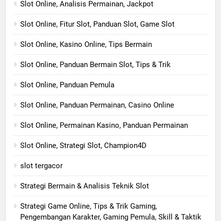
Slot Online, Analisis Permainan, Jackpot
Slot Online, Fitur Slot, Panduan Slot, Game Slot
Slot Online, Kasino Online, Tips Bermain
Slot Online, Panduan Bermain Slot, Tips & Trik
Slot Online, Panduan Pemula
Slot Online, Panduan Permainan, Casino Online
Slot Online, Permainan Kasino, Panduan Permainan
Slot Online, Strategi Slot, Champion4D
slot tergacor
Strategi Bermain & Analisis Teknik Slot
Strategi Game Online, Tips & Trik Gaming,
Pengembangan Karakter, Gaming Pemula, Skill & Taktik