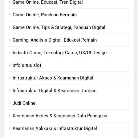
Game Online, Edukasi, Tren Digital
Game Online, Panduan Bermain
Game Online, Tips & Strategi, Panduan Digital
Gaming, Analisis Digital, Edukasi Pemain
Industri Game, Teknologi Game, UX/UI Design
info situs slot
Infrastruktur Akses & Keamanan Digital
Infrastruktur Digital & Keamanan Domain
Judi Online
Keamanan Akses & Keamanan Data Pengguna
Keamanan Aplikasi & Infrastruktur Digital