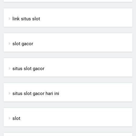
link situs slot
slot gacor
situs slot gacor
situs slot gacor hari ini
slot