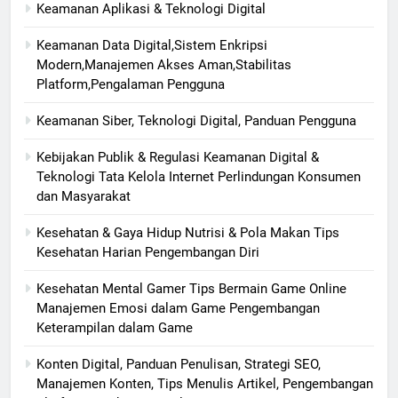
Keamanan Aplikasi & Teknologi Digital
Keamanan Data Digital,Sistem Enkripsi
Modern,Manajemen Akses Aman,Stabilitas
Platform,Pengalaman Pengguna
Keamanan Siber, Teknologi Digital, Panduan Pengguna
Kebijakan Publik & Regulasi Keamanan Digital &
Teknologi Tata Kelola Internet Perlindungan Konsumen
dan Masyarakat
Kesehatan & Gaya Hidup Nutrisi & Pola Makan Tips
Kesehatan Harian Pengembangan Diri
Kesehatan Mental Gamer Tips Bermain Game Online
Manajemen Emosi dalam Game Pengembangan
Keterampilan dalam Game
Konten Digital, Panduan Penulisan, Strategi SEO,
Manajemen Konten, Tips Menulis Artikel, Pengembangan