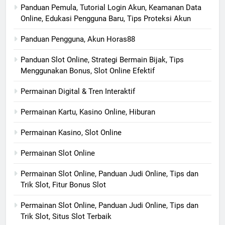
Panduan Pemula, Tutorial Login Akun, Keamanan Data
Online, Edukasi Pengguna Baru, Tips Proteksi Akun
Panduan Pengguna, Akun Horas88
Panduan Slot Online, Strategi Bermain Bijak, Tips
Menggunakan Bonus, Slot Online Efektif
Permainan Digital & Tren Interaktif
Permainan Kartu, Kasino Online, Hiburan
Permainan Kasino, Slot Online
Permainan Slot Online
Permainan Slot Online, Panduan Judi Online, Tips dan
Trik Slot, Fitur Bonus Slot
Permainan Slot Online, Panduan Judi Online, Tips dan
Trik Slot, Situs Slot Terbaik