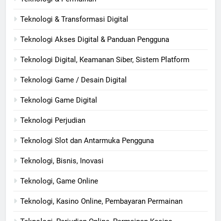
Teknologi & Transformasi Digital
Teknologi Akses Digital & Panduan Pengguna
Teknologi Digital, Keamanan Siber, Sistem Platform
Teknologi Game / Desain Digital
Teknologi Game Digital
Teknologi Perjudian
Teknologi Slot dan Antarmuka Pengguna
Teknologi, Bisnis, Inovasi
Teknologi, Game Online
Teknologi, Kasino Online, Pembayaran Permainan