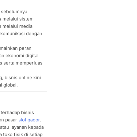
g sebelumnya
s melalui sistem
n melalui media
an komunikasi dengan
emainkan peran
n ekonomi digital
is serta memperluas
 bisnis online kini
l global.
 terhadap bisnis
an pasar
slot gacor
.
 atau layanan kepada
toko fisik di setiap