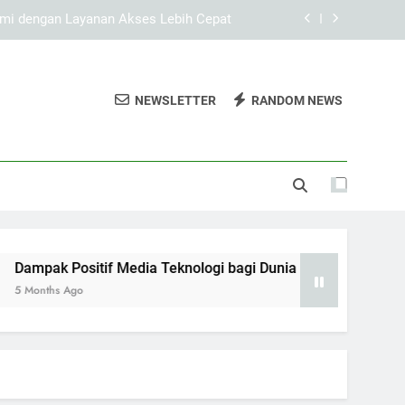
mi dengan Layanan Akses Lebih Cepat
ia Teknologi bagi Dunia Bisnis Online
ng Mendukung Platform Digital Tiara4D
NEWSLETTER
RANDOM NEWS
elum Digunakan agar Akses Lebih Aman
tuk Kebutuhan Pertanian Dan Perkebunan.
mi dengan Layanan Akses Lebih Cepat
ia Teknologi bagi Dunia Bisnis Online
ng Mendukung Platform Digital Tiara4D
itif Media Teknologi bagi Dunia Bisnis Online
Mengulas
o
5 Months A