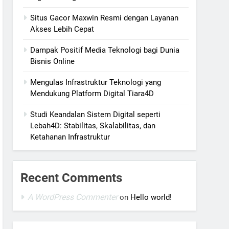
Situs Gacor Maxwin Resmi dengan Layanan
Akses Lebih Cepat
Dampak Positif Media Teknologi bagi Dunia
Bisnis Online
Mengulas Infrastruktur Teknologi yang
Mendukung Platform Digital Tiara4D
Studi Keandalan Sistem Digital seperti
Lebah4D: Stabilitas, Skalabilitas, dan
Ketahanan Infrastruktur
Recent Comments
A WordPress Commenter
on
Hello world!