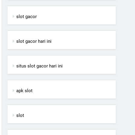
slot gacor
slot gacor hari ini
situs slot gacor hari ini
apk slot
slot