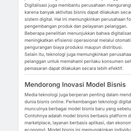
Digitalisasi juga membantu perusahaan mengurangi
karena banyak aktivitas bisnis dapat dilakukan seca
sistem digital. Hal ini memungkinkan perusahaan fo
pengembangan produk dan pelayanan pelanggan.
Beberapa penelitian menunjukkan bahwa digitalisas
meningkatkan efisiensi operasional melalui otomat
pengurangan biaya produksi maupun distribusi.
Selain itu, teknologi juga memungkinkan perusaha
pelanggan untuk memahami perilaku konsumen seh
pemasaran dapat dilakukan secara lebih efektif.
Mendorong Inovasi Model Bisnis
Media teknologi juga berperan penting dalam mend
dunia bisnis online. Perkembangan teknologi digi
munculnya berbagai model bisnis baru yang sebelu
Contohnya adalah model bisnis berbasis platform di
marketplace, layanan berbasis aplikasi, dan ekonom
economy). Model bisnis ini memungkinkan individ