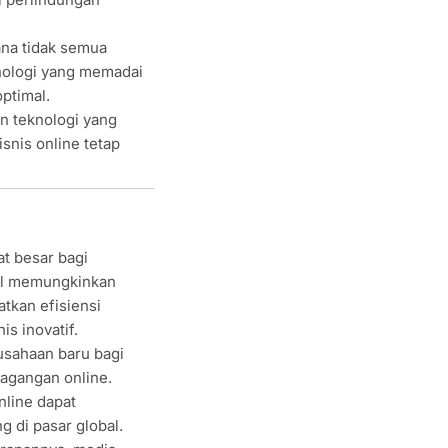
ana tidak semua
knologi yang memadai
ptimal.
n teknologi yang
isnis online tetap
at besar bagi
tal memungkinkan
tkan efisiensi
s inovatif.
usahaan baru bagi
dagangan online.
nline dapat
 di pasar global.