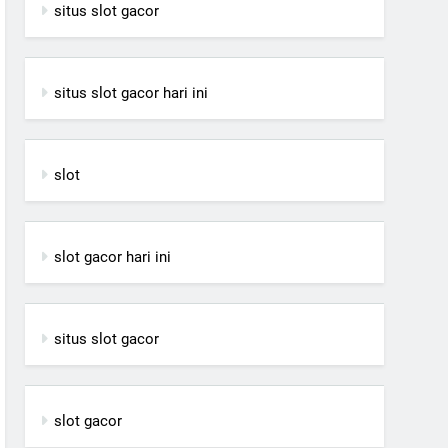
situs slot gacor
situs slot gacor hari ini
slot
slot gacor hari ini
situs slot gacor
slot gacor