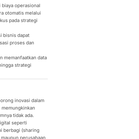
 biaya operasional
ra otomatis melalui
kus pada strategi
i bisnis dapat
isasi proses dan
an memanfaatkan data
ingga strategi
orong inovasi dalam
tal memungkinkan
mnya tidak ada.
gital seperti
i berbagi (sharing
u maupun perusahaan