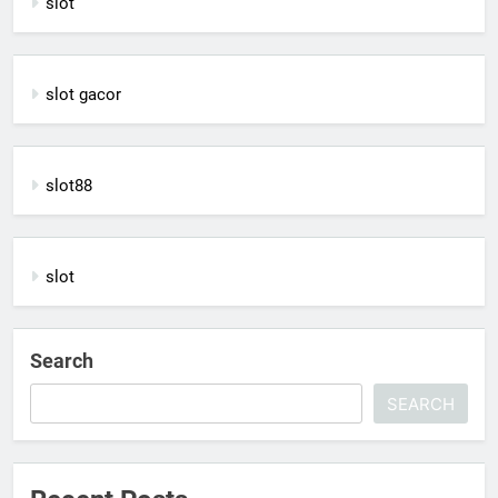
slot
slot gacor
slot88
slot
Search
SEARCH