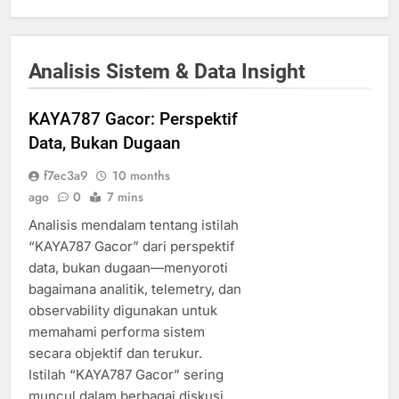
Analisis Sistem & Data Insight
KAYA787 Gacor: Perspektif
Data, Bukan Dugaan
f7ec3a9
10 months
ago
0
7 mins
Analisis mendalam tentang istilah
“KAYA787 Gacor” dari perspektif
data, bukan dugaan—menyoroti
bagaimana analitik, telemetry, dan
observability digunakan untuk
memahami performa sistem
secara objektif dan terukur.
Istilah “KAYA787 Gacor” sering
muncul dalam berbagai diskusi