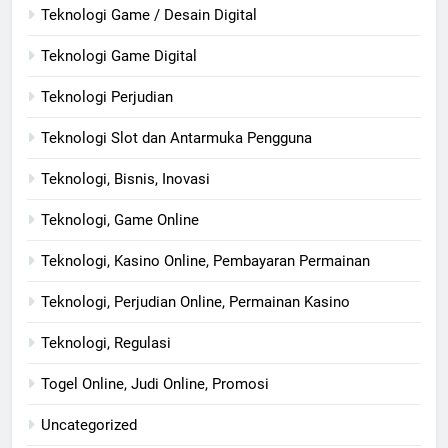
Teknologi Game / Desain Digital
Teknologi Game Digital
Teknologi Perjudian
Teknologi Slot dan Antarmuka Pengguna
Teknologi, Bisnis, Inovasi
Teknologi, Game Online
Teknologi, Kasino Online, Pembayaran Permainan
Teknologi, Perjudian Online, Permainan Kasino
Teknologi, Regulasi
Togel Online, Judi Online, Promosi
Uncategorized