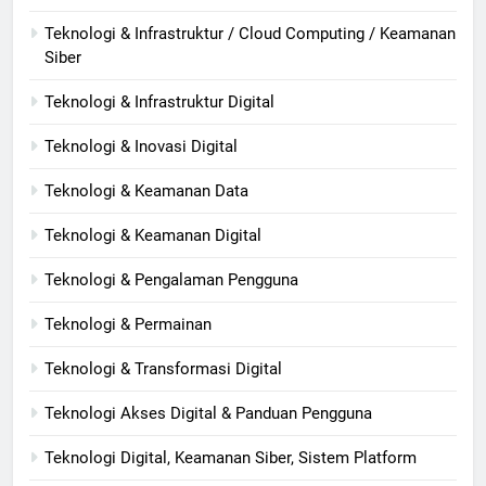
Teknologi & Infrastruktur / Cloud Computing / Keamanan
Siber
Teknologi & Infrastruktur Digital
Teknologi & Inovasi Digital
Teknologi & Keamanan Data
Teknologi & Keamanan Digital
Teknologi & Pengalaman Pengguna
Teknologi & Permainan
Teknologi & Transformasi Digital
Teknologi Akses Digital & Panduan Pengguna
Teknologi Digital, Keamanan Siber, Sistem Platform