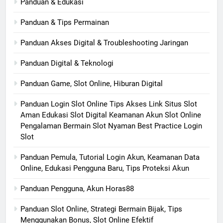
Panduan & Edukasi
Panduan & Tips Permainan
Panduan Akses Digital & Troubleshooting Jaringan
Panduan Digital & Teknologi
Panduan Game, Slot Online, Hiburan Digital
Panduan Login Slot Online Tips Akses Link Situs Slot
Aman Edukasi Slot Digital Keamanan Akun Slot Online
Pengalaman Bermain Slot Nyaman Best Practice Login
Slot
Panduan Pemula, Tutorial Login Akun, Keamanan Data
Online, Edukasi Pengguna Baru, Tips Proteksi Akun
Panduan Pengguna, Akun Horas88
Panduan Slot Online, Strategi Bermain Bijak, Tips
Menggunakan Bonus, Slot Online Efektif