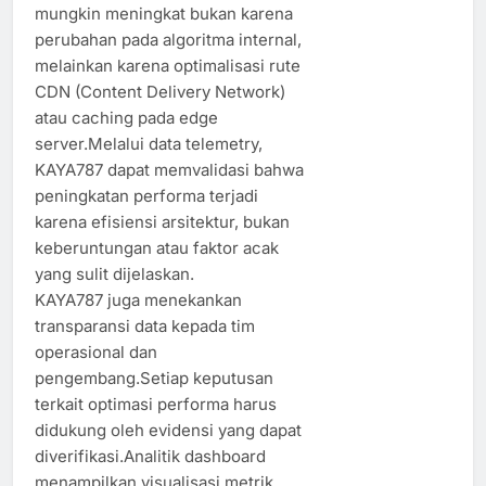
mungkin meningkat bukan karena
perubahan pada algoritma internal,
melainkan karena optimalisasi rute
CDN (Content Delivery Network)
atau caching pada edge
server.Melalui data telemetry,
KAYA787 dapat memvalidasi bahwa
peningkatan performa terjadi
karena efisiensi arsitektur, bukan
keberuntungan atau faktor acak
yang sulit dijelaskan.
KAYA787 juga menekankan
transparansi data kepada tim
operasional dan
pengembang.Setiap keputusan
terkait optimasi performa harus
didukung oleh evidensi yang dapat
diverifikasi.Analitik dashboard
menampilkan visualisasi metrik