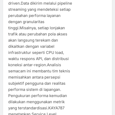
driven.Data dikirim melalui pipeline
streaming yang mendeteksi setiap
perubahan performa layanan
dengan granularitas
tinggi.Misalnya, setiap lonjakan
trafik atau perubahan pola akses
akan langsung terekam dan
dikaitkan dengan variabel
infrastruktur seperti CPU load,
waktu respons API, dan distribusi
koneksi antar-region.Analisis
semacam ini membantu tim teknis
memisahkan antara persepsi
subjektif pengguna dan realitas
performa sistem di lapangan.
Pengukuran performa kemudian
dilakukan menggunakan metrik
yang terstandardisasi.KAYA787
menetapkan Service Level