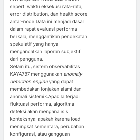
seperti waktu eksekusi rata-rata,
error distribution, dan health score
antar-node.Data ini menjadi dasar
dalam rapat evaluasi performa
berkala, menggantikan pendekatan
spekulatif yang hanya
mengandalkan laporan subjektif
dari pengguna.
Selain itu, sistem observabilitas
KAYA787 menggunakan
anomaly
detection engine
yang dapat
membedakan lonjakan alami dan
anomali sistemik.Apabila terjadi
fluktuasi performa, algoritma
deteksi akan menganalisis
konteksnya: apakah karena load
meningkat sementara, perubahan
konfigurasi, atau gangguan