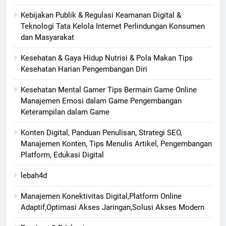
Kebijakan Publik & Regulasi Keamanan Digital &
Teknologi Tata Kelola Internet Perlindungan Konsumen
dan Masyarakat
Kesehatan & Gaya Hidup Nutrisi & Pola Makan Tips
Kesehatan Harian Pengembangan Diri
Kesehatan Mental Gamer Tips Bermain Game Online
Manajemen Emosi dalam Game Pengembangan
Keterampilan dalam Game
Konten Digital, Panduan Penulisan, Strategi SEO,
Manajemen Konten, Tips Menulis Artikel, Pengembangan
Platform, Edukasi Digital
lebah4d
Manajemen Konektivitas Digital,Platform Online
Adaptif,Optimasi Akses Jaringan,Solusi Akses Modern