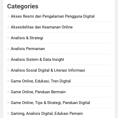
Categories
Akses Resmi dan Pengalaman Pengguna Digital
Aksesibilitas dan Keamanan Online
Analisis & Strategi
Analisis Permainan
Analisis Sistem & Data Insight
Analisis Sosial Digital & Literasi Informasi
Game Online, Edukasi, Tren Digital
Game Online, Panduan Bermain
Game Online, Tips & Strategi, Panduan Digital
Gaming, Analisis Digital, Edukasi Pemain