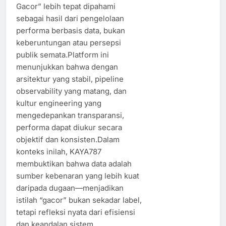
Gacor” lebih tepat dipahami
sebagai hasil dari pengelolaan
performa berbasis data, bukan
keberuntungan atau persepsi
publik semata.Platform ini
menunjukkan bahwa dengan
arsitektur yang stabil, pipeline
observability yang matang, dan
kultur engineering yang
mengedepankan transparansi,
performa dapat diukur secara
objektif dan konsisten.Dalam
konteks inilah, KAYA787
membuktikan bahwa data adalah
sumber kebenaran yang lebih kuat
daripada dugaan—menjadikan
istilah “gacor” bukan sekadar label,
tetapi refleksi nyata dari efisiensi
dan keandalan sistem.