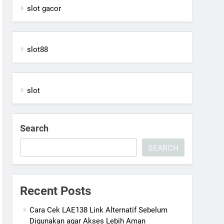
slot gacor
slot88
slot
Search
SEARCH
Recent Posts
Cara Cek LAE138 Link Alternatif Sebelum
Digunakan agar Akses Lebih Aman