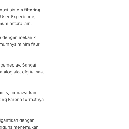
dopsi sistem
filtering
(User Experience)
um antara lain:
a dengan mekanik
umumnya minim fitur
 gameplay. Sangat
log slot digital saat
namis, menawarkan
ting karena formatnya
igantikan dengan
engguna menemukan