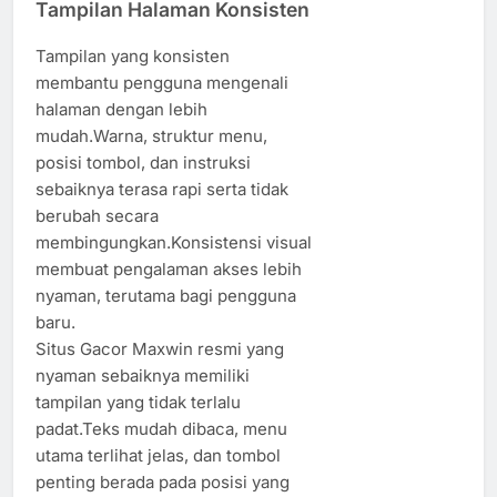
Tampilan Halaman Konsisten
Tampilan yang konsisten
membantu pengguna mengenali
halaman dengan lebih
mudah.Warna, struktur menu,
posisi tombol, dan instruksi
sebaiknya terasa rapi serta tidak
berubah secara
membingungkan.Konsistensi visual
membuat pengalaman akses lebih
nyaman, terutama bagi pengguna
baru.
Situs Gacor Maxwin resmi yang
nyaman sebaiknya memiliki
tampilan yang tidak terlalu
padat.Teks mudah dibaca, menu
utama terlihat jelas, dan tombol
penting berada pada posisi yang