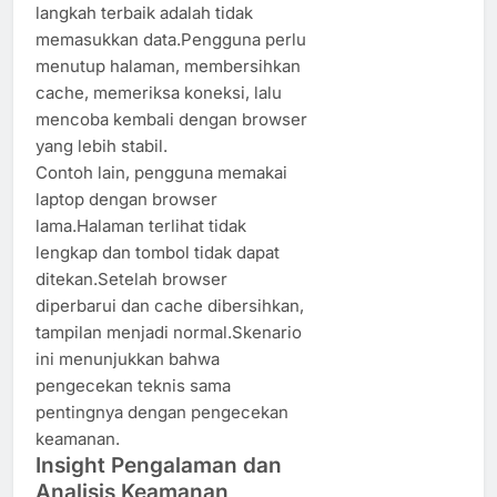
langkah terbaik adalah tidak
memasukkan data.Pengguna perlu
menutup halaman, membersihkan
cache, memeriksa koneksi, lalu
mencoba kembali dengan browser
yang lebih stabil.
Contoh lain, pengguna memakai
laptop dengan browser
lama.Halaman terlihat tidak
lengkap dan tombol tidak dapat
ditekan.Setelah browser
diperbarui dan cache dibersihkan,
tampilan menjadi normal.Skenario
ini menunjukkan bahwa
pengecekan teknis sama
pentingnya dengan pengecekan
keamanan.
Insight Pengalaman dan
Analisis Keamanan