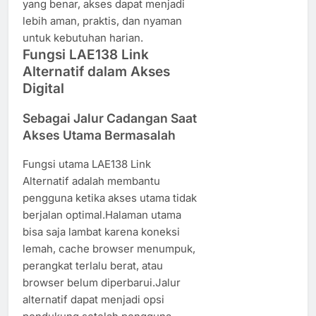
yang benar, akses dapat menjadi
lebih aman, praktis, dan nyaman
untuk kebutuhan harian.
Fungsi LAE138 Link
Alternatif dalam Akses
Digital
Sebagai Jalur Cadangan Saat
Akses Utama Bermasalah
Fungsi utama LAE138 Link
Alternatif adalah membantu
pengguna ketika akses utama tidak
berjalan optimal.Halaman utama
bisa saja lambat karena koneksi
lemah, cache browser menumpuk,
perangkat terlalu berat, atau
browser belum diperbarui.Jalur
alternatif dapat menjadi opsi