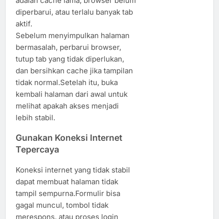
adalah cache lama, browser belum
diperbarui, atau terlalu banyak tab
aktif.
Sebelum menyimpulkan halaman
bermasalah, perbarui browser,
tutup tab yang tidak diperlukan,
dan bersihkan cache jika tampilan
tidak normal.Setelah itu, buka
kembali halaman dari awal untuk
melihat apakah akses menjadi
lebih stabil.
Gunakan Koneksi Internet
Tepercaya
Koneksi internet yang tidak stabil
dapat membuat halaman tidak
tampil sempurna.Formulir bisa
gagal muncul, tombol tidak
merespons, atau proses login