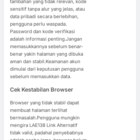
tambahan yang tidak relevan, kode
sensitif tanpa alur yang jelas, atau
data pribadi secara berlebihan,
pengguna perlu waspada.
Password dan kode verifikasi
adalah informasi penting.Jangan
memasukkannya sebelum benar-
benar yakin halaman yang dibuka
aman dan stabil.Keamanan akun
dimulai dari keputusan pengguna
sebelum memasukkan data.
Cek Kestabilan Browser
Browser yang tidak stabil dapat
membuat halaman terlihat
bermasalah.Pengguna mungkin
mengira LAE138 Link Alternatif
tidak valid, padahal penyebabnya