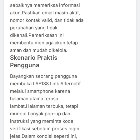
sebaiknya memeriksa informasi
akun.Pastikan email masih aktif,
nomor kontak valid, dan tidak ada
perubahan yang tidak
dikenali.Pemeriksaan ini
membantu menjaga akun tetap
aman dan mudah dikelola.
Skenario Praktis
Pengguna
Bayangkan seorang pengguna
membuka LAE138 Link Alternatif
melalui smartphone karena
halaman utama terasa
lambat.Halaman terbuka, tetapi
muncul banyak pop-up dan
instruksi yang meminta kode
verifikasi sebelum proses login
jelas.Dalam kondisi seperti ini,