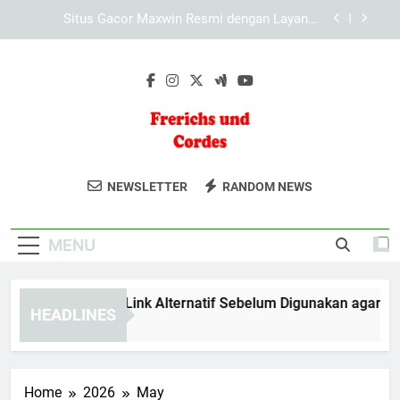
Skip
Dampak Positif Media Teknologi bagi Dunia
to
Bisnis Online
content
Mengulas Infrastruktur Teknologi yang
Mendukung Platform Digital Tiara4D
Cara Cek LAE138 Link Alternatif Sebelum
Digunakan agar Akses Lebih Aman
Situs Gacor Maxwin Resmi dengan Layanan
Akses Lebih Cepat
Frerichs Und
Frerichs Und Cordes Menyediakan Alat
Dampak Positif Media Teknologi bagi Dunia
NEWSLETTER
RANDOM NEWS
Bisnis Online
Cordes
Dan Produk Berkualitas Tinggi Untuk
Mengulas Infrastruktur Teknologi yang
Kebutuhan Pertanian Dan Perkebunan.
Mendukung Platform Digital Tiara4D
MENU
ra Cek LAE138 Link Alternatif Sebelum Digunakan agar Akse
HEADLINES
onths Ago
Home
2026
May