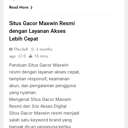
Read More
Situs Gacor Maxwin Resmi
dengan Layanan Akses
Lebih Cepat
f7ec3a9
3 months
ago
0
15 mins
Panduan Situs Gacor Maxwin
resmi dengan layanan akses cepat,
tampilan responsif, keamanan
akun, dan pengalaman pengguna
yang nyaman.
Mengenal Situs Gacor Maxwin
Resmi dari Sisi Akses Digital
Situs Gacor Maxwin resmi menjadi
salah satu keyword brand yang
banyak dicari pengguna ketika