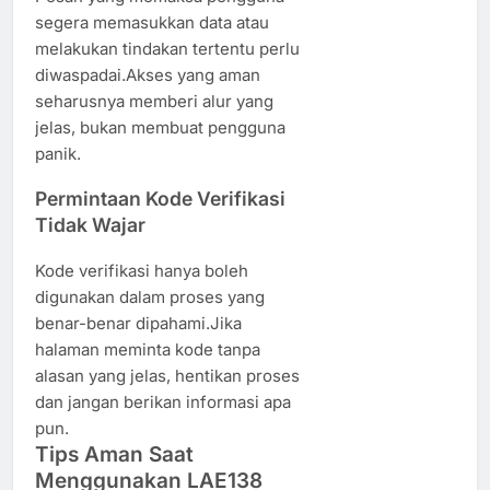
segera memasukkan data atau
melakukan tindakan tertentu perlu
diwaspadai.Akses yang aman
seharusnya memberi alur yang
jelas, bukan membuat pengguna
panik.
Permintaan Kode Verifikasi
Tidak Wajar
Kode verifikasi hanya boleh
digunakan dalam proses yang
benar-benar dipahami.Jika
halaman meminta kode tanpa
alasan yang jelas, hentikan proses
dan jangan berikan informasi apa
pun.
Tips Aman Saat
Menggunakan LAE138