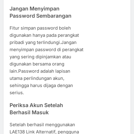
Jangan Menyimpan
Password Sembarangan
Fitur simpan password boleh
digunakan hanya pada perangkat
pribadi yang terlindungi.Jangan
menyimpan password di perangkat
yang sering dipinjamkan atau
digunakan bersama orang
lain.Password adalah lapisan
utama perlindungan akun,
sehingga harus dijaga dengan
serius.
Periksa Akun Setelah
Berhasil Masuk
Setelah berhasil menggunakan
LAE138 Link Alternatif, pengguna