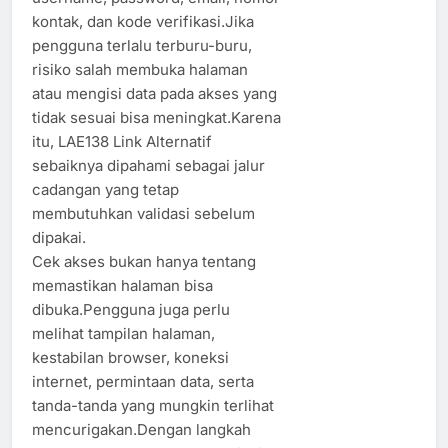
kontak, dan kode verifikasi.Jika
pengguna terlalu terburu-buru,
risiko salah membuka halaman
atau mengisi data pada akses yang
tidak sesuai bisa meningkat.Karena
itu, LAE138 Link Alternatif
sebaiknya dipahami sebagai jalur
cadangan yang tetap
membutuhkan validasi sebelum
dipakai.
Cek akses bukan hanya tentang
memastikan halaman bisa
dibuka.Pengguna juga perlu
melihat tampilan halaman,
kestabilan browser, koneksi
internet, permintaan data, serta
tanda-tanda yang mungkin terlihat
mencurigakan.Dengan langkah