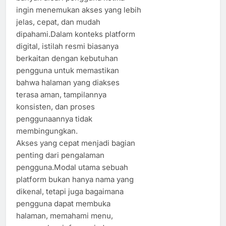
ingin menemukan akses yang lebih
jelas, cepat, dan mudah
dipahami.Dalam konteks platform
digital, istilah resmi biasanya
berkaitan dengan kebutuhan
pengguna untuk memastikan
bahwa halaman yang diakses
terasa aman, tampilannya
konsisten, dan proses
penggunaannya tidak
membingungkan.
Akses yang cepat menjadi bagian
penting dari pengalaman
pengguna.Modal utama sebuah
platform bukan hanya nama yang
dikenal, tetapi juga bagaimana
pengguna dapat membuka
halaman, memahami menu,