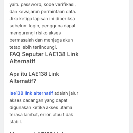
yaitu password, kode verifikasi,
dan kewajaran permintaan data.
Jika ketiga lapisan ini diperiksa
sebelum login, pengguna dapat
mengurangi risiko akses
bermasalah dan menjaga akun
tetap lebih terlindungi.
FAQ Seputar LAE138 Link
Alternatif
Apa itu LAE138 Link
Alternatif?
lae138 link alternatif
adalah jalur
akses cadangan yang dapat
digunakan ketika akses utama
terasa lambat, error, atau tidak
stabil.