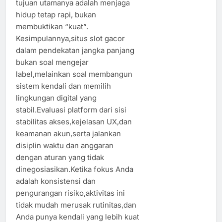
tujuan utamanya adalah menjaga
hidup tetap rapi, bukan
membuktikan “kuat”.
Kesimpulannya,situs slot gacor
dalam pendekatan jangka panjang
bukan soal mengejar
label,melainkan soal membangun
sistem kendali dan memilih
lingkungan digital yang
stabil.Evaluasi platform dari sisi
stabilitas akses,kejelasan UX,dan
keamanan akun,serta jalankan
disiplin waktu dan anggaran
dengan aturan yang tidak
dinegosiasikan.Ketika fokus Anda
adalah konsistensi dan
pengurangan risiko,aktivitas ini
tidak mudah merusak rutinitas,dan
Anda punya kendali yang lebih kuat