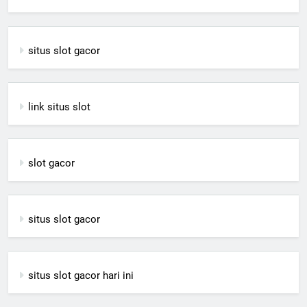
situs slot gacor
link situs slot
slot gacor
situs slot gacor
situs slot gacor hari ini