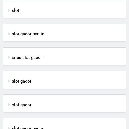
slot
slot gacor hari ini
situs slot gacor
slot gacor
slot gacor
slot gacor hari ini