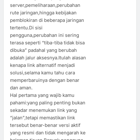
server,pemeliharaan,perubahan
rute jaringan,hingga kebijakan
pemblokiran di beberapa jaringan
tertentu.Di sisi
pengguna,perubahan ini sering
terasa seperti “tiba-tiba tidak bisa
dibuka” padahal yang berubah
adalah jalur aksesnya.Itulah alasan
kenapa link alternatif menjadi
solusi,selama kamu tahu cara
memperbaruinya dengan benar
dan aman.
Hal pertama yang wajib kamu
pahami:yang paling penting bukan
sekadar menemukan link yang
“jalan”,tetapi memastikan link
tersebut benar-benar versi aktif
yang resmi dan tidak mengarah ke