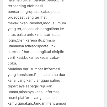
halaman tiruan.Banyak pengguna
terpancing oleh hasil
pencarian,grup acak,atau pesan
broadcast yang terlihat
meyakinkan.Padahal,modus umum
yang terjadi adalah pengalihan ke
situs palsu untuk mencuri data
login.Oleh karena itu,prinsip
utamanya adalah:update link
alternatif harus mengikuti disiplin
verifikasi,bukan sekadar coba-
coba.
Mulailah dari sumber informasi
yang konsisten.Pilih satu atau dua
kanal yang kamu anggap paling
tepercaya sebagai rujukan
utama,misalnya kanal informasi
resmi platform yang selama ini
kamu gunakan.Jangan mencampur