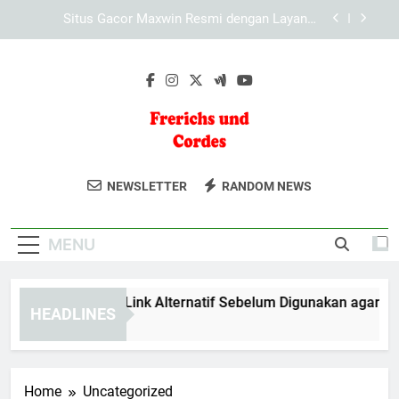
Skip
Dampak Positif Media Teknologi bagi Dunia
to
Bisnis Online
content
Mengulas Infrastruktur Teknologi yang
Mendukung Platform Digital Tiara4D
Cara Cek LAE138 Link Alternatif Sebelum
Digunakan agar Akses Lebih Aman
Situs Gacor Maxwin Resmi dengan Layanan
Akses Lebih Cepat
Frerichs Und
Frerichs Und Cordes Menyediakan Alat
Dampak Positif Media Teknologi bagi Dunia
NEWSLETTER
RANDOM NEWS
Bisnis Online
Cordes
Dan Produk Berkualitas Tinggi Untuk
Mengulas Infrastruktur Teknologi yang
Kebutuhan Pertanian Dan Perkebunan.
Mendukung Platform Digital Tiara4D
MENU
ra Cek LAE138 Link Alternatif Sebelum Digunakan agar Akse
HEADLINES
onths Ago
Home
Uncategorized