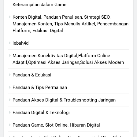
Keterampilan dalam Game
Konten Digital, Panduan Penulisan, Strategi SEO,
Manajemen Konten, Tips Menulis Artikel, Pengembangan
Platform, Edukasi Digital
lebah4d
Manajemen Konektivitas Digital,Platform Online
Adaptif,Optimasi Akses Jaringan,Solusi Akses Modern
Panduan & Edukasi
Panduan & Tips Permainan
Panduan Akses Digital & Troubleshooting Jaringan
Panduan Digital & Teknologi
Panduan Game, Slot Online, Hiburan Digital