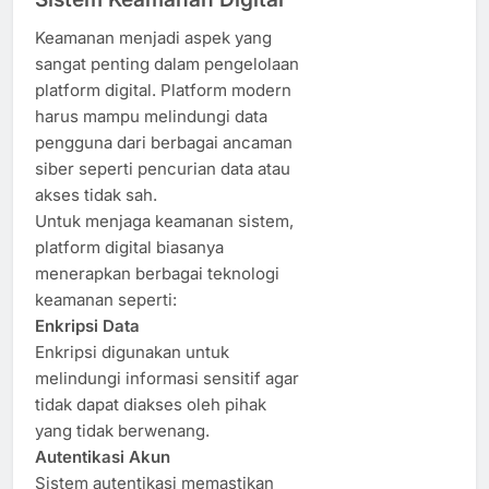
Keamanan menjadi aspek yang
sangat penting dalam pengelolaan
platform digital. Platform modern
harus mampu melindungi data
pengguna dari berbagai ancaman
siber seperti pencurian data atau
akses tidak sah.
Untuk menjaga keamanan sistem,
platform digital biasanya
menerapkan berbagai teknologi
keamanan seperti:
Enkripsi Data
Enkripsi digunakan untuk
melindungi informasi sensitif agar
tidak dapat diakses oleh pihak
yang tidak berwenang.
Autentikasi Akun
Sistem autentikasi memastikan