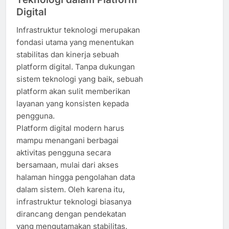
Digital
Infrastruktur teknologi merupakan
fondasi utama yang menentukan
stabilitas dan kinerja sebuah
platform digital. Tanpa dukungan
sistem teknologi yang baik, sebuah
platform akan sulit memberikan
layanan yang konsisten kepada
pengguna.
Platform digital modern harus
mampu menangani berbagai
aktivitas pengguna secara
bersamaan, mulai dari akses
halaman hingga pengolahan data
dalam sistem. Oleh karena itu,
infrastruktur teknologi biasanya
dirancang dengan pendekatan
yang mengutamakan stabilitas,