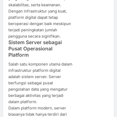
skalabilitas, serta keamanan.
Dengan infrastruktur yang kuat,
platform digital dapat tetap
beroperasi dengan baik meskipun
terjadi peningkatan jumlah
pengguna secara signifikan.
Sistem Server sebagai
Pusat Operasional
Platform
Salah satu komponen utama dalam
infrastruktur platform digital
adalah sistem server. Server
berfungsi sebagai pusat
pengolahan data yang mengatur
berbagai aktivitas yang terjadi
dalam platform.
Dalam platform modern, server
biasanya tidak hanya terdiri dari