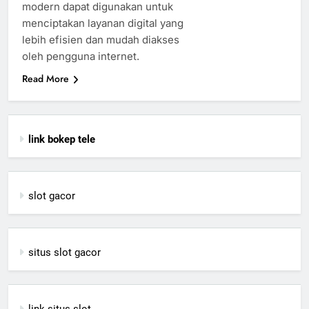
modern dapat digunakan untuk
menciptakan layanan digital yang
lebih efisien dan mudah diakses
oleh pengguna internet.
Read More
link bokep tele
slot gacor
situs slot gacor