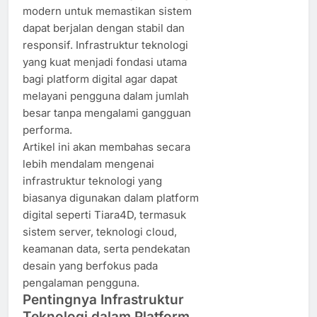
modern untuk memastikan sistem
dapat berjalan dengan stabil dan
responsif. Infrastruktur teknologi
yang kuat menjadi fondasi utama
bagi platform digital agar dapat
melayani pengguna dalam jumlah
besar tanpa mengalami gangguan
performa.
Artikel ini akan membahas secara
lebih mendalam mengenai
infrastruktur teknologi yang
biasanya digunakan dalam platform
digital seperti Tiara4D, termasuk
sistem server, teknologi cloud,
keamanan data, serta pendekatan
desain yang berfokus pada
pengalaman pengguna.
Pentingnya Infrastruktur
Teknologi dalam Platform