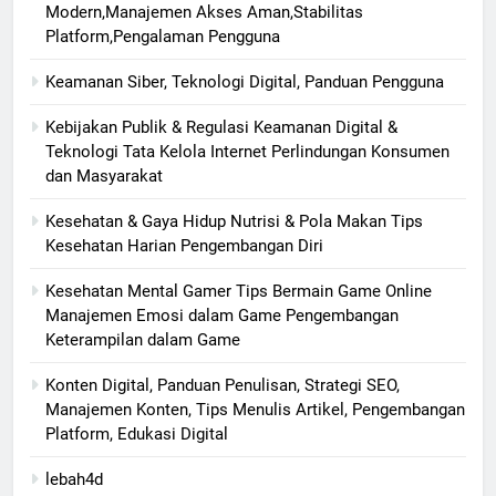
Modern,Manajemen Akses Aman,Stabilitas
Platform,Pengalaman Pengguna
Keamanan Siber, Teknologi Digital, Panduan Pengguna
Kebijakan Publik & Regulasi Keamanan Digital &
Teknologi Tata Kelola Internet Perlindungan Konsumen
dan Masyarakat
Kesehatan & Gaya Hidup Nutrisi & Pola Makan Tips
Kesehatan Harian Pengembangan Diri
Kesehatan Mental Gamer Tips Bermain Game Online
Manajemen Emosi dalam Game Pengembangan
Keterampilan dalam Game
Konten Digital, Panduan Penulisan, Strategi SEO,
Manajemen Konten, Tips Menulis Artikel, Pengembangan
Platform, Edukasi Digital
lebah4d