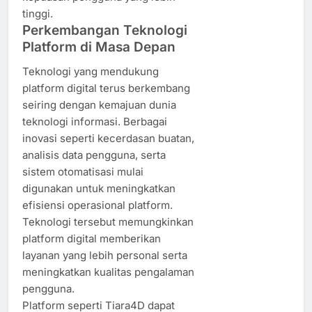
tinggi.
Perkembangan Teknologi
Platform di Masa Depan
Teknologi yang mendukung
platform digital terus berkembang
seiring dengan kemajuan dunia
teknologi informasi. Berbagai
inovasi seperti kecerdasan buatan,
analisis data pengguna, serta
sistem otomatisasi mulai
digunakan untuk meningkatkan
efisiensi operasional platform.
Teknologi tersebut memungkinkan
platform digital memberikan
layanan yang lebih personal serta
meningkatkan kualitas pengalaman
pengguna.
Platform seperti Tiara4D dapat