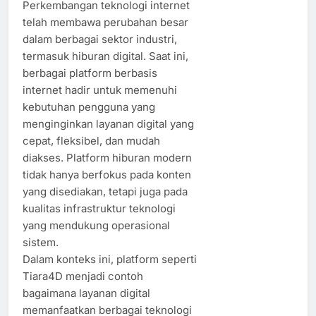
Perkembangan teknologi internet
telah membawa perubahan besar
dalam berbagai sektor industri,
termasuk hiburan digital. Saat ini,
berbagai platform berbasis
internet hadir untuk memenuhi
kebutuhan pengguna yang
menginginkan layanan digital yang
cepat, fleksibel, dan mudah
diakses. Platform hiburan modern
tidak hanya berfokus pada konten
yang disediakan, tetapi juga pada
kualitas infrastruktur teknologi
yang mendukung operasional
sistem.
Dalam konteks ini, platform seperti
Tiara4D menjadi contoh
bagaimana layanan digital
memanfaatkan berbagai teknologi