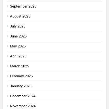
September 2025
August 2025
July 2025
June 2025
May 2025
April 2025
March 2025
February 2025
January 2025
December 2024
November 2024