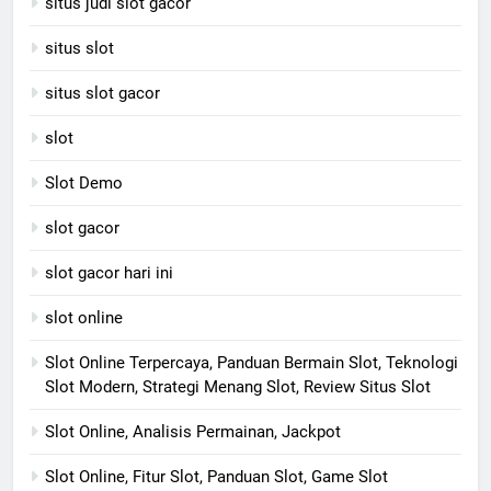
situs judi slot gacor
situs slot
situs slot gacor
slot
Slot Demo
slot gacor
slot gacor hari ini
slot online
Slot Online Terpercaya, Panduan Bermain Slot, Teknologi
Slot Modern, Strategi Menang Slot, Review Situs Slot
Slot Online, Analisis Permainan, Jackpot
Slot Online, Fitur Slot, Panduan Slot, Game Slot