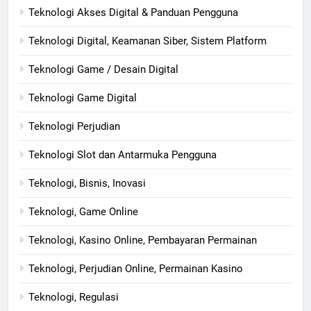
Teknologi Akses Digital & Panduan Pengguna
Teknologi Digital, Keamanan Siber, Sistem Platform
Teknologi Game / Desain Digital
Teknologi Game Digital
Teknologi Perjudian
Teknologi Slot dan Antarmuka Pengguna
Teknologi, Bisnis, Inovasi
Teknologi, Game Online
Teknologi, Kasino Online, Pembayaran Permainan
Teknologi, Perjudian Online, Permainan Kasino
Teknologi, Regulasi