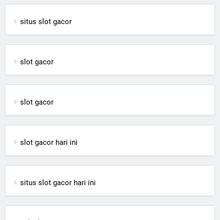
situs slot gacor
slot gacor
slot gacor
slot gacor hari ini
situs slot gacor hari ini