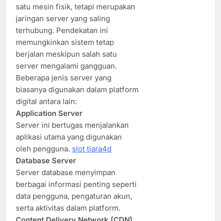
satu mesin fisik, tetapi merupakan
jaringan server yang saling
terhubung. Pendekatan ini
memungkinkan sistem tetap
berjalan meskipun salah satu
server mengalami gangguan.
Beberapa jenis server yang
biasanya digunakan dalam platform
digital antara lain:
Application Server
Server ini bertugas menjalankan
aplikasi utama yang digunakan
oleh pengguna.
slot tiara4d
Database Server
Server database menyimpan
berbagai informasi penting seperti
data pengguna, pengaturan akun,
serta aktivitas dalam platform.
Content Delivery Network (CDN)