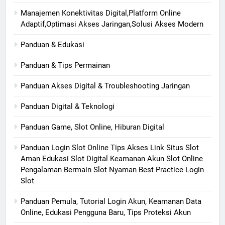
Manajemen Konektivitas Digital,Platform Online
Adaptif,Optimasi Akses Jaringan,Solusi Akses Modern
Panduan & Edukasi
Panduan & Tips Permainan
Panduan Akses Digital & Troubleshooting Jaringan
Panduan Digital & Teknologi
Panduan Game, Slot Online, Hiburan Digital
Panduan Login Slot Online Tips Akses Link Situs Slot
Aman Edukasi Slot Digital Keamanan Akun Slot Online
Pengalaman Bermain Slot Nyaman Best Practice Login
Slot
Panduan Pemula, Tutorial Login Akun, Keamanan Data
Online, Edukasi Pengguna Baru, Tips Proteksi Akun