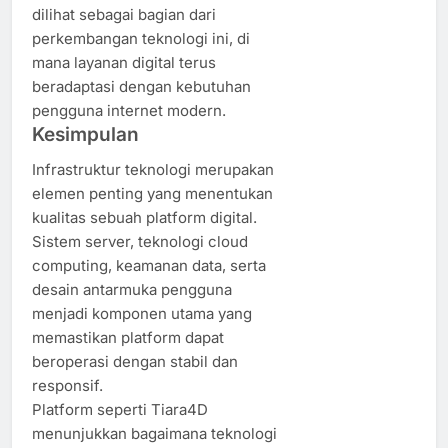
dilihat sebagai bagian dari
perkembangan teknologi ini, di
mana layanan digital terus
beradaptasi dengan kebutuhan
pengguna internet modern.
Kesimpulan
Infrastruktur teknologi merupakan
elemen penting yang menentukan
kualitas sebuah platform digital.
Sistem server, teknologi cloud
computing, keamanan data, serta
desain antarmuka pengguna
menjadi komponen utama yang
memastikan platform dapat
beroperasi dengan stabil dan
responsif.
Platform seperti Tiara4D
menunjukkan bagaimana teknologi