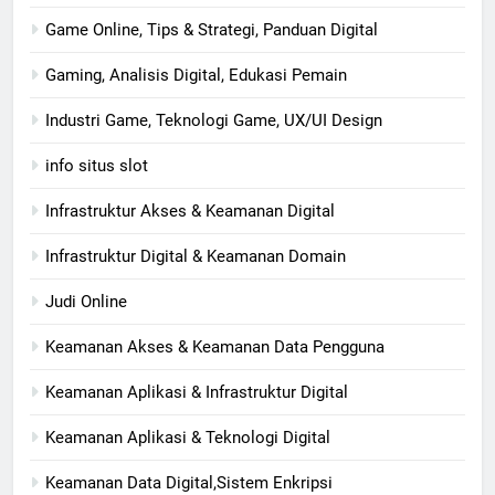
Game Online, Tips & Strategi, Panduan Digital
Gaming, Analisis Digital, Edukasi Pemain
Industri Game, Teknologi Game, UX/UI Design
info situs slot
Infrastruktur Akses & Keamanan Digital
Infrastruktur Digital & Keamanan Domain
Judi Online
Keamanan Akses & Keamanan Data Pengguna
Keamanan Aplikasi & Infrastruktur Digital
Keamanan Aplikasi & Teknologi Digital
Keamanan Data Digital,Sistem Enkripsi