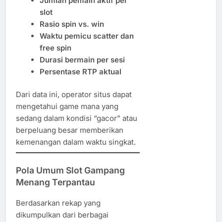
Jumlah pemain aktif per
slot
Rasio spin vs. win
Waktu pemicu scatter dan
free spin
Durasi bermain per sesi
Persentase RTP aktual
Dari data ini, operator situs dapat
mengetahui game mana yang
sedang dalam kondisi “gacor” atau
berpeluang besar memberikan
kemenangan dalam waktu singkat.
Pola Umum Slot Gampang
Menang Terpantau
Berdasarkan rekap yang
dikumpulkan dari berbagai