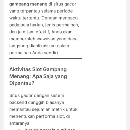
gampang menang
di situs gacor
yang terpantau selama periode
waktu tertentu. Dengan mengacu
pada pola harian, jenis permainan,
dan jam-jam efektif, Anda akan
memperoleh wawasan yang dapat
langsung diaplikasikan dalam
permainan Anda sendiri.
Aktivitas Slot Gampang
Menang: Apa Saja yang
Dipantau?
Situs gacor dengan sistem
backend canggih biasanya
memantau sejumlah metrik untuk
menentukan performa slot, di
antaranya: