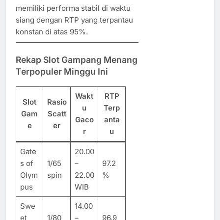
memiliki performa stabil di waktu
siang dengan RTP yang terpantau
konstan di atas 95%.
Rekap Slot Gampang Menang
Terpopuler Minggu Ini
Wakt
RTP
Slot
Rasio
u
Terp
Gam
Scatt
Gaco
anta
e
er
r
u
Gate
20.00
s of
1/65
–
97.2
Olym
spin
22.00
%
pus
WIB
Swe
14.00
et
1/80
–
96.9