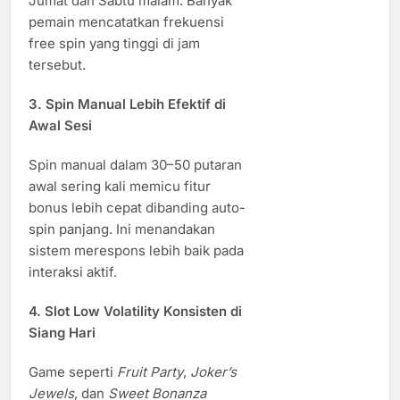
Jumat dan Sabtu malam. Banyak
pemain mencatatkan frekuensi
free spin yang tinggi di jam
tersebut.
3.
Spin Manual Lebih Efektif di
Awal Sesi
Spin manual dalam 30–50 putaran
awal sering kali memicu fitur
bonus lebih cepat dibanding auto-
spin panjang. Ini menandakan
sistem merespons lebih baik pada
interaksi aktif.
4.
Slot Low Volatility Konsisten di
Siang Hari
Game seperti
Fruit Party
,
Joker’s
Jewels
, dan
Sweet Bonanza