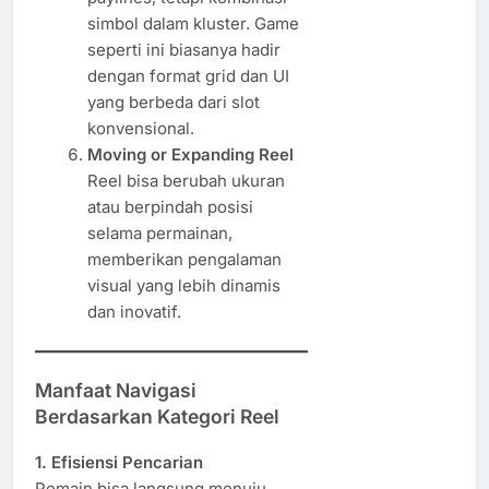
simbol dalam kluster. Game
seperti ini biasanya hadir
dengan format grid dan UI
yang berbeda dari slot
konvensional.
Moving or Expanding Reel
Reel bisa berubah ukuran
atau berpindah posisi
selama permainan,
memberikan pengalaman
visual yang lebih dinamis
dan inovatif.
Manfaat Navigasi
Berdasarkan Kategori Reel
1. Efisiensi Pencarian
Pemain bisa langsung menuju