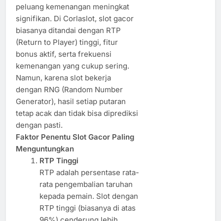
peluang kemenangan meningkat
signifikan. Di Corlaslot, slot gacor
biasanya ditandai dengan RTP
(Return to Player) tinggi, fitur
bonus aktif, serta frekuensi
kemenangan yang cukup sering.
Namun, karena slot bekerja
dengan RNG (Random Number
Generator), hasil setiap putaran
tetap acak dan tidak bisa diprediksi
dengan pasti.
Faktor Penentu Slot Gacor Paling
Menguntungkan
RTP Tinggi
RTP adalah persentase rata-
rata pengembalian taruhan
kepada pemain. Slot dengan
RTP tinggi (biasanya di atas
96%) cenderung lebih