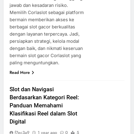
jawab dan kesadaran risiko.
Memilih Corlaslot sebagai platform
bermain memberikan akses ke
berbagai slot gacor berkualitas
dengan layanan terpercaya. Jadi,
persiapkan strategi, kelola modal
dengan baik, dan nikmati keseruan
bermain slot gacor Corlaslot yang
paling menguntungkan.
Read More
Slot dan Navigasi
Berdasarkan Kategori Reel:
Panduan Memahami
Klasifikasi Reel dalam Slot
Digital
f7ec3a9
1 year ago
0
5