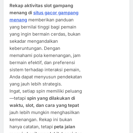
Rekap aktivitas slot gampang
menang di
situs gacor gampang
menang
memberikan panduan
yang bernilai tinggi bagi pemain
yang ingin bermain cerdas, bukan
sekadar mengandalkan
keberuntungan. Dengan
memahami pola kemenangan, jam
bermain efektif, dan preferensi
sistem terhadap interaksi pemain,
Anda dapat menyusun pendekatan
yang jauh lebih strategis.
Ingat, setiap spin memiliki peluang
—tetapi
spin yang dilakukan di
waktu, slot, dan cara yang tepat
jauh lebih mungkin menghasilkan
kemenangan. Rekap ini bukan
hanya catatan, tetapi
peta jalan