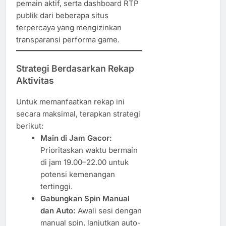
pemain aktif, serta dashboard RTP
publik dari beberapa situs
terpercaya yang mengizinkan
transparansi performa game.
Strategi Berdasarkan Rekap
Aktivitas
Untuk memanfaatkan rekap ini
secara maksimal, terapkan strategi
berikut:
Main di Jam Gacor:
Prioritaskan waktu bermain
di jam 19.00–22.00 untuk
potensi kemenangan
tertinggi.
Gabungkan Spin Manual
dan Auto:
Awali sesi dengan
manual spin, lanjutkan auto-