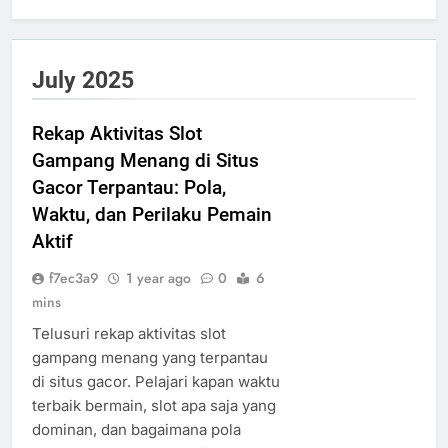
July 2025
Rekap Aktivitas Slot
Gampang Menang di Situs
Gacor Terpantau: Pola,
Waktu, dan Perilaku Pemain
Aktif
f7ec3a9
1 year ago
0
6
mins
Telusuri rekap aktivitas slot
gampang menang yang terpantau
di situs gacor. Pelajari kapan waktu
terbaik bermain, slot apa saja yang
dominan, dan bagaimana pola