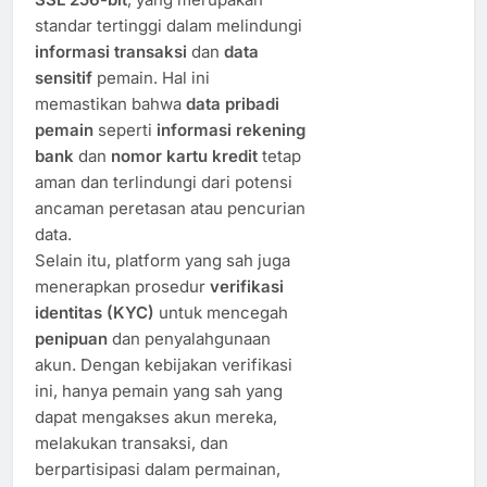
standar tertinggi dalam melindungi
informasi transaksi
dan
data
sensitif
pemain. Hal ini
memastikan bahwa
data pribadi
pemain
seperti
informasi rekening
bank
dan
nomor kartu kredit
tetap
aman dan terlindungi dari potensi
ancaman peretasan atau pencurian
data.
Selain itu, platform yang sah juga
menerapkan prosedur
verifikasi
identitas (KYC)
untuk mencegah
penipuan
dan penyalahgunaan
akun. Dengan kebijakan verifikasi
ini, hanya pemain yang sah yang
dapat mengakses akun mereka,
melakukan transaksi, dan
berpartisipasi dalam permainan,