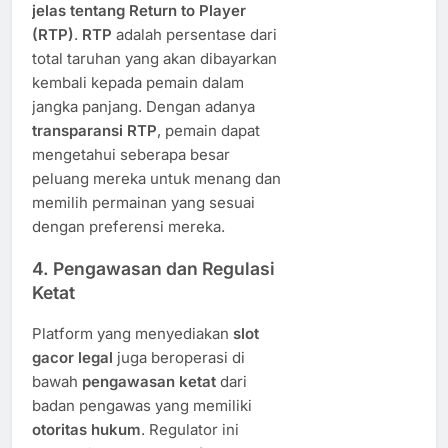
jelas tentang Return to Player
(RTP)
.
RTP
adalah persentase dari
total taruhan yang akan dibayarkan
kembali kepada pemain dalam
jangka panjang. Dengan adanya
transparansi RTP
, pemain dapat
mengetahui seberapa besar
peluang mereka untuk menang dan
memilih permainan yang sesuai
dengan preferensi mereka.
4. Pengawasan dan Regulasi
Ketat
Platform yang menyediakan
slot
gacor legal
juga beroperasi di
bawah
pengawasan ketat
dari
badan pengawas yang memiliki
otoritas hukum
. Regulator ini