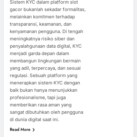
Sistem KYC dalam platform slot
gacor bukanlah sekadar formalitas,
melainkan komitmen terhadap
transparansi, keamanan, dan
kenyamanan pengguna. Di tengah
meningkatnya risiko siber dan
penyalahgunaan data digital, KYC
menjadi garda depan dalam
membangun lingkungan bermain
yang adil, terpercaya, dan sesuai
regulasi. Sebuah platform yang
menerapkan sistem KYC dengan
baik bukan hanya menunjukkan
profesionalisme, tapi juga
memberikan rasa aman yang
sangat dibutuhkan oleh pengguna
di dunia digital saat ini.
Read More