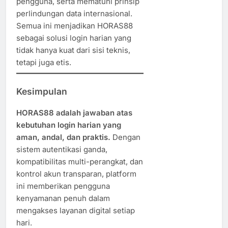
pengguna, serta mematuhi prinsip
perlindungan data internasional.
Semua ini menjadikan HORAS88
sebagai solusi login harian yang
tidak hanya kuat dari sisi teknis,
tetapi juga etis.
Kesimpulan
HORAS88 adalah jawaban atas
kebutuhan login harian yang
aman, andal, dan praktis.
Dengan
sistem autentikasi ganda,
kompatibilitas multi-perangkat, dan
kontrol akun transparan, platform
ini memberikan pengguna
kenyamanan penuh dalam
mengakses layanan digital setiap
hari.