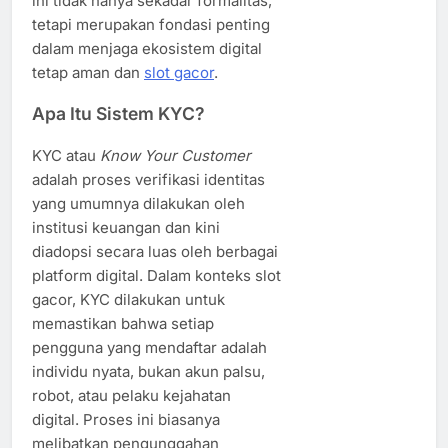
ini tidak hanya sekadar formalitas,
tetapi merupakan fondasi penting
dalam menjaga ekosistem digital
tetap aman dan
slot gacor
.
Apa Itu Sistem KYC?
KYC atau
Know Your Customer
adalah proses verifikasi identitas
yang umumnya dilakukan oleh
institusi keuangan dan kini
diadopsi secara luas oleh berbagai
platform digital. Dalam konteks slot
gacor, KYC dilakukan untuk
memastikan bahwa setiap
pengguna yang mendaftar adalah
individu nyata, bukan akun palsu,
robot, atau pelaku kejahatan
digital. Proses ini biasanya
melibatkan pengunggahan