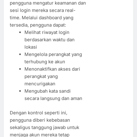
pengguna mengatur keamanan dan
sesi login mereka secara real-
time. Melalui dashboard yang
tersedia, pengguna dapat:
Melihat riwayat login
berdasarkan waktu dan
lokasi
Mengelola perangkat yang
terhubung ke akun
Menonaktifkan akses dari
perangkat yang
mencurigakan
Mengubah kata sandi
secara langsung dan aman
Dengan kontrol seperti ini,
pengguna diberi kebebasan
sekaligus tanggung jawab untuk
menjaga akun mereka tetap