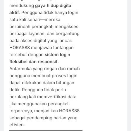
mendukung
gaya hidup digital
aktif
. Pengguna tidak hanya login
satu kali sehari—mereka
berpindah perangkat, mengakses
berbagai layanan, dan bergantung
pada akses digital yang lancar.
HORAS88 menjawab tantangan
tersebut dengan
sistem login
fleksibel dan responsif
.
Antarmuka yang ringan dan ramah
pengguna membuat proses login
dapat dilakukan dalam hitungan
detik. Pengguna tidak perlu
berulang kali memverifikasi data
jika menggunakan perangkat
terpercaya, menjadikan HORAS88
sebagai pendamping harian yang
efisien.