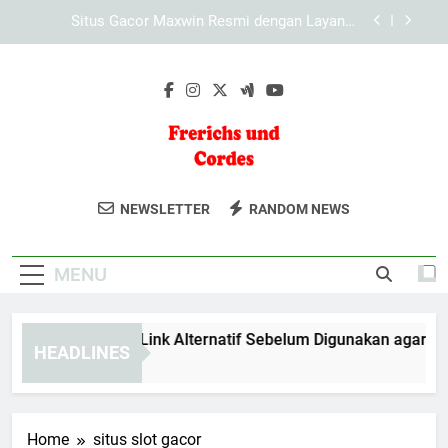
Skip
Dampak Positif Media Teknologi bagi Dunia
to
Bisnis Online
content
Mengulas Infrastruktur Teknologi yang
Mendukung Platform Digital Tiara4D
Cara Cek LAE138 Link Alternatif Sebelum
Digunakan agar Akses Lebih Aman
Situs Gacor Maxwin Resmi dengan Layanan
Akses Lebih Cepat
Frerichs Und
Frerichs Und Cordes Menyediakan Alat
Dampak Positif Media Teknologi bagi Dunia
NEWSLETTER
RANDOM NEWS
Bisnis Online
Cordes
Dan Produk Berkualitas Tinggi Untuk
Mengulas Infrastruktur Teknologi yang
Kebutuhan Pertanian Dan Perkebunan.
Mendukung Platform Digital Tiara4D
MENU
ra Cek LAE138 Link Alternatif Sebelum Digunakan agar Akse
HEADLINES
onths Ago
Home
situs slot gacor