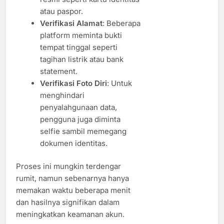
atau paspor.
Verifikasi Alamat
: Beberapa
platform meminta bukti
tempat tinggal seperti
tagihan listrik atau bank
statement.
Verifikasi Foto Diri
: Untuk
menghindari
penyalahgunaan data,
pengguna juga diminta
selfie sambil memegang
dokumen identitas.
Proses ini mungkin terdengar
rumit, namun sebenarnya hanya
memakan waktu beberapa menit
dan hasilnya signifikan dalam
meningkatkan keamanan akun.