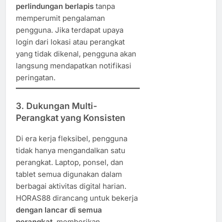
perlindungan berlapis
tanpa
memperumit pengalaman
pengguna. Jika terdapat upaya
login dari lokasi atau perangkat
yang tidak dikenal, pengguna akan
langsung mendapatkan notifikasi
peringatan.
3. Dukungan Multi-
Perangkat yang Konsisten
Di era kerja fleksibel, pengguna
tidak hanya mengandalkan satu
perangkat. Laptop, ponsel, dan
tablet semua digunakan dalam
berbagai aktivitas digital harian.
HORAS88 dirancang untuk bekerja
dengan lancar di semua
perangkat
, memberikan