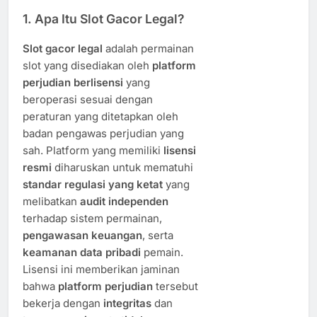
1. Apa Itu Slot Gacor Legal?
Slot gacor legal
adalah permainan
slot yang disediakan oleh
platform
perjudian berlisensi
yang
beroperasi sesuai dengan
peraturan yang ditetapkan oleh
badan pengawas perjudian yang
sah. Platform yang memiliki
lisensi
resmi
diharuskan untuk mematuhi
standar regulasi yang ketat
yang
melibatkan
audit independen
terhadap sistem permainan,
pengawasan keuangan
, serta
keamanan data pribadi
pemain.
Lisensi ini memberikan jaminan
bahwa
platform perjudian
tersebut
bekerja dengan
integritas
dan