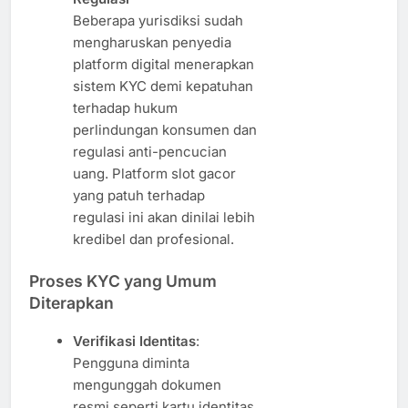
Beberapa yurisdiksi sudah
mengharuskan penyedia
platform digital menerapkan
sistem KYC demi kepatuhan
terhadap hukum
perlindungan konsumen dan
regulasi anti-pencucian
uang. Platform slot gacor
yang patuh terhadap
regulasi ini akan dinilai lebih
kredibel dan profesional.
Proses KYC yang Umum
Diterapkan
Verifikasi Identitas
:
Pengguna diminta
mengunggah dokumen
resmi seperti kartu identitas