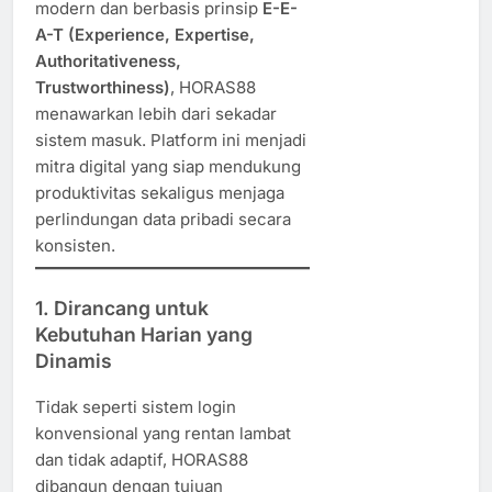
modern dan berbasis prinsip
E-E-
A-T (Experience, Expertise,
Authoritativeness,
Trustworthiness)
, HORAS88
menawarkan lebih dari sekadar
sistem masuk. Platform ini menjadi
mitra digital yang siap mendukung
produktivitas sekaligus menjaga
perlindungan data pribadi secara
konsisten.
1. Dirancang untuk
Kebutuhan Harian yang
Dinamis
Tidak seperti sistem login
konvensional yang rentan lambat
dan tidak adaptif, HORAS88
dibangun dengan tujuan