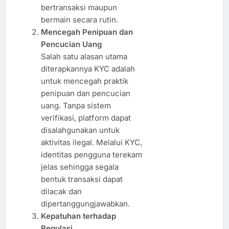
bertransaksi maupun
bermain secara rutin.
Mencegah Penipuan dan
Pencucian Uang
Salah satu alasan utama
diterapkannya KYC adalah
untuk mencegah praktik
penipuan dan pencucian
uang. Tanpa sistem
verifikasi, platform dapat
disalahgunakan untuk
aktivitas ilegal. Melalui KYC,
identitas pengguna terekam
jelas sehingga segala
bentuk transaksi dapat
dilacak dan
dipertanggungjawabkan.
Kepatuhan terhadap
Regulasi