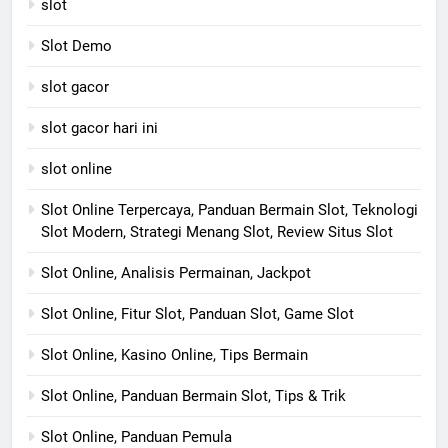
slot
Slot Demo
slot gacor
slot gacor hari ini
slot online
Slot Online Terpercaya, Panduan Bermain Slot, Teknologi
Slot Modern, Strategi Menang Slot, Review Situs Slot
Slot Online, Analisis Permainan, Jackpot
Slot Online, Fitur Slot, Panduan Slot, Game Slot
Slot Online, Kasino Online, Tips Bermain
Slot Online, Panduan Bermain Slot, Tips & Trik
Slot Online, Panduan Pemula