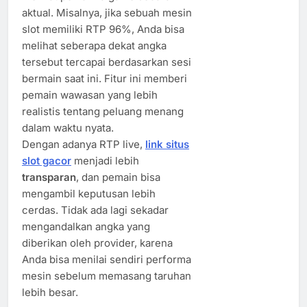
aktual. Misalnya, jika sebuah mesin
slot memiliki RTP 96%, Anda bisa
melihat seberapa dekat angka
tersebut tercapai berdasarkan sesi
bermain saat ini. Fitur ini memberi
pemain wawasan yang lebih
realistis tentang peluang menang
dalam waktu nyata.
Dengan adanya RTP live,
link situs
slot gacor
menjadi lebih
transparan
, dan pemain bisa
mengambil keputusan lebih
cerdas. Tidak ada lagi sekadar
mengandalkan angka yang
diberikan oleh provider, karena
Anda bisa menilai sendiri performa
mesin sebelum memasang taruhan
lebih besar.