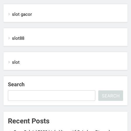
slot gacor
slot88
slot
Search
SEARCH
Recent Posts