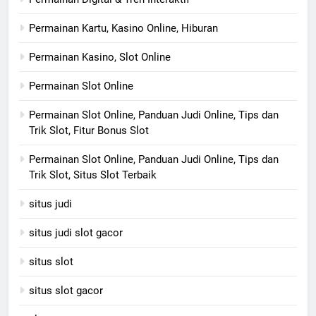
Permainan Kartu, Kasino Online, Hiburan
Permainan Kasino, Slot Online
Permainan Slot Online
Permainan Slot Online, Panduan Judi Online, Tips dan
Trik Slot, Fitur Bonus Slot
Permainan Slot Online, Panduan Judi Online, Tips dan
Trik Slot, Situs Slot Terbaik
situs judi
situs judi slot gacor
situs slot
situs slot gacor