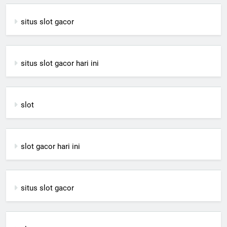
situs slot gacor
situs slot gacor hari ini
slot
slot gacor hari ini
situs slot gacor