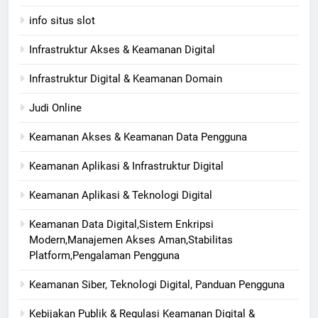
info situs slot
Infrastruktur Akses & Keamanan Digital
Infrastruktur Digital & Keamanan Domain
Judi Online
Keamanan Akses & Keamanan Data Pengguna
Keamanan Aplikasi & Infrastruktur Digital
Keamanan Aplikasi & Teknologi Digital
Keamanan Data Digital,Sistem Enkripsi
Modern,Manajemen Akses Aman,Stabilitas
Platform,Pengalaman Pengguna
Keamanan Siber, Teknologi Digital, Panduan Pengguna
Kebijakan Publik & Regulasi Keamanan Digital &