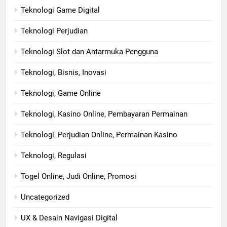
Teknologi Game Digital
Teknologi Perjudian
Teknologi Slot dan Antarmuka Pengguna
Teknologi, Bisnis, Inovasi
Teknologi, Game Online
Teknologi, Kasino Online, Pembayaran Permainan
Teknologi, Perjudian Online, Permainan Kasino
Teknologi, Regulasi
Togel Online, Judi Online, Promosi
Uncategorized
UX & Desain Navigasi Digital