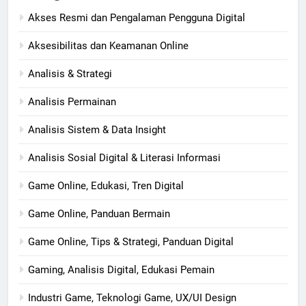
Akses Resmi dan Pengalaman Pengguna Digital
Aksesibilitas dan Keamanan Online
Analisis & Strategi
Analisis Permainan
Analisis Sistem & Data Insight
Analisis Sosial Digital & Literasi Informasi
Game Online, Edukasi, Tren Digital
Game Online, Panduan Bermain
Game Online, Tips & Strategi, Panduan Digital
Gaming, Analisis Digital, Edukasi Pemain
Industri Game, Teknologi Game, UX/UI Design