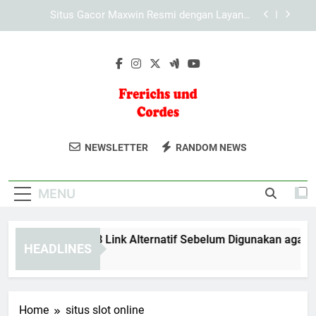
Akses Lebih Cepat
Skip
Dampak Positif Media Teknologi bagi Dunia
to
Bisnis Online
content
Mengulas Infrastruktur Teknologi yang
Mendukung Platform Digital Tiara4D
Cara Cek LAE138 Link Alternatif Sebelum
Digunakan agar Akses Lebih Aman
Situs Gacor Maxwin Resmi dengan Layanan
Akses Lebih Cepat
Frerichs Und
Frerichs Und Cordes Menyediakan Alat
Dampak Positif Media Teknologi bagi Dunia
NEWSLETTER
RANDOM NEWS
Cordes
Dan Produk Berkualitas Tinggi Untuk
Bisnis Online
Kebutuhan Pertanian Dan Perkebunan.
Mengulas Infrastruktur Teknologi yang
Mendukung Platform Digital Tiara4D
MENU
Cara Cek LAE138 Link Alternatif Sebelum Digunakan agar Ak
HEADLINES
3 Months Ago
Home
situs slot online