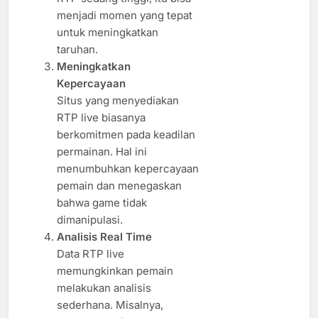
menjadi momen yang tepat
untuk meningkatkan
taruhan.
Meningkatkan
Kepercayaan
Situs yang menyediakan
RTP live biasanya
berkomitmen pada keadilan
permainan. Hal ini
menumbuhkan kepercayaan
pemain dan menegaskan
bahwa game tidak
dimanipulasi.
Analisis Real Time
Data RTP live
memungkinkan pemain
melakukan analisis
sederhana. Misalnya,