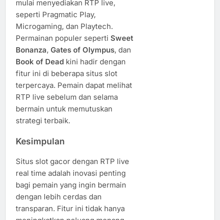
mulai menyediakan RTP live,
seperti Pragmatic Play,
Microgaming, dan Playtech.
Permainan populer seperti
Sweet
Bonanza
,
Gates of Olympus
, dan
Book of Dead
kini hadir dengan
fitur ini di beberapa situs slot
terpercaya. Pemain dapat melihat
RTP live sebelum dan selama
bermain untuk memutuskan
strategi terbaik.
Kesimpulan
Situs slot gacor dengan RTP live
real time adalah inovasi penting
bagi pemain yang ingin bermain
dengan lebih cerdas dan
transparan. Fitur ini tidak hanya