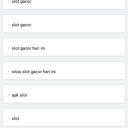
slot gacor
slot gacor
slot gacor hari ini
situs slot gacor hari ini
apk slot
slot