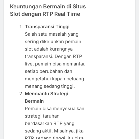
Keuntungan Bermain di Situs
Slot dengan RTP Real Time
Transparansi Tinggi
Salah satu masalah yang
sering dikeluhkan pemain
slot adalah kurangnya
transparansi. Dengan RTP
live, pemain bisa memantau
setiap perubahan dan
mengetahui kapan peluang
menang sedang tinggi.
Membantu Strategi
Bermain
Pemain bisa menyesuaikan
strategi taruhan
berdasarkan RTP yang
sedang aktif. Misalnya, jika
RTP sedang tinggi, itu bisa