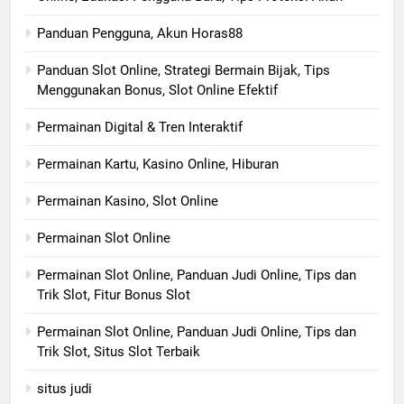
Panduan Pengguna, Akun Horas88
Panduan Slot Online, Strategi Bermain Bijak, Tips
Menggunakan Bonus, Slot Online Efektif
Permainan Digital & Tren Interaktif
Permainan Kartu, Kasino Online, Hiburan
Permainan Kasino, Slot Online
Permainan Slot Online
Permainan Slot Online, Panduan Judi Online, Tips dan
Trik Slot, Fitur Bonus Slot
Permainan Slot Online, Panduan Judi Online, Tips dan
Trik Slot, Situs Slot Terbaik
situs judi