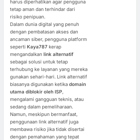
harus diperhatikan agar pengguna
tetap aman dan terhindar dari
risiko penipuan.
Dalam dunia digital yang penuh
dengan pembatasan akses dan
ancaman siber, pengguna platform
seperti
Kaya787
kerap
mengandalkan
link alternatif
sebagai solusi untuk tetap
terhubung ke layanan yang mereka
gunakan sehari-hari. Link alternatif
biasanya digunakan ketika
domain
utama diblokir oleh ISP
,
mengalami gangguan teknis, atau
sedang dalam pemeliharaan.
Namun, meskipun bermanfaat,
penggunaan link alternatif juga
membawa risiko jika tidak disertai
dengan pemahaman yang tepat