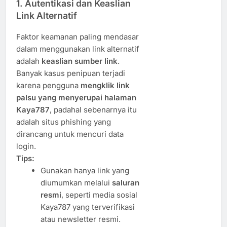
1. Autentikasi dan Keaslian
Link Alternatif
Faktor keamanan paling mendasar
dalam menggunakan link alternatif
adalah
keaslian sumber link
.
Banyak kasus penipuan terjadi
karena pengguna
mengklik link
palsu yang menyerupai halaman
Kaya787
, padahal sebenarnya itu
adalah situs phishing yang
dirancang untuk mencuri data
login.
Tips:
Gunakan hanya link yang
diumumkan melalui
saluran
resmi
, seperti media sosial
Kaya787 yang terverifikasi
atau newsletter resmi.