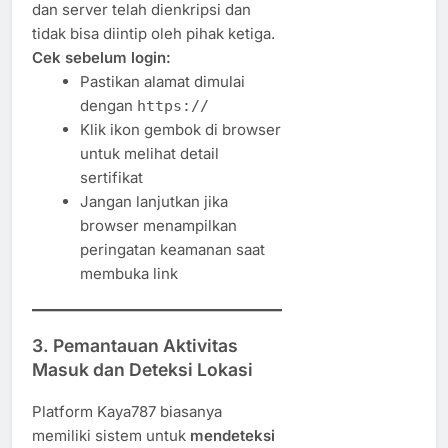
dan server telah dienkripsi dan
tidak bisa diintip oleh pihak ketiga.
Cek sebelum login:
Pastikan alamat dimulai
dengan
https://
Klik ikon gembok di browser
untuk melihat detail
sertifikat
Jangan lanjutkan jika
browser menampilkan
peringatan keamanan saat
membuka link
3. Pemantauan Aktivitas
Masuk dan Deteksi Lokasi
Platform Kaya787 biasanya
memiliki sistem untuk
mendeteksi