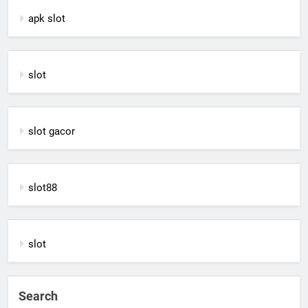
apk slot
slot
slot gacor
slot88
slot
Search