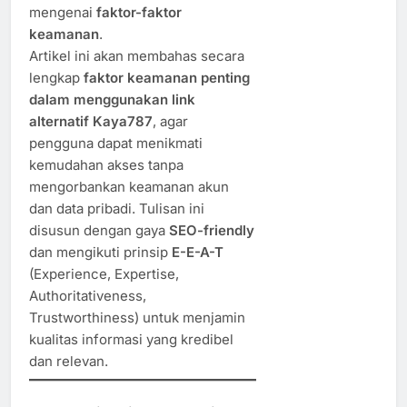
mengenai
faktor-faktor
keamanan
.
Artikel ini akan membahas secara
lengkap
faktor keamanan penting
dalam menggunakan link
alternatif Kaya787
, agar
pengguna dapat menikmati
kemudahan akses tanpa
mengorbankan keamanan akun
dan data pribadi. Tulisan ini
disusun dengan gaya
SEO-friendly
dan mengikuti prinsip
E-E-A-T
(Experience, Expertise,
Authoritativeness,
Trustworthiness) untuk menjamin
kualitas informasi yang kredibel
dan relevan.