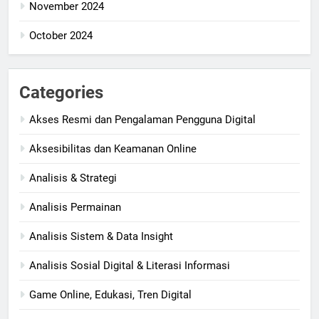
November 2024
October 2024
Categories
Akses Resmi dan Pengalaman Pengguna Digital
Aksesibilitas dan Keamanan Online
Analisis & Strategi
Analisis Permainan
Analisis Sistem & Data Insight
Analisis Sosial Digital & Literasi Informasi
Game Online, Edukasi, Tren Digital