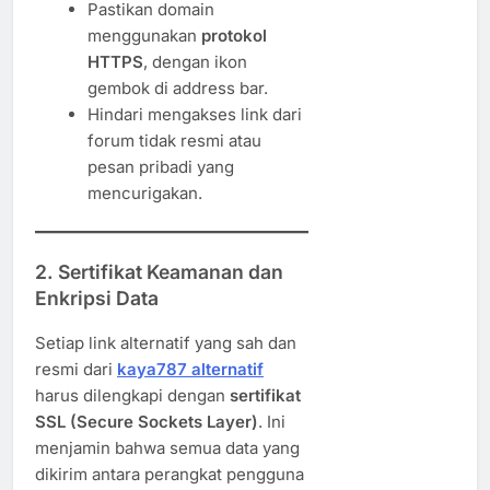
Pastikan domain
menggunakan
protokol
HTTPS
, dengan ikon
gembok di address bar.
Hindari mengakses link dari
forum tidak resmi atau
pesan pribadi yang
mencurigakan.
2. Sertifikat Keamanan dan
Enkripsi Data
Setiap link alternatif yang sah dan
resmi dari
kaya787 alternatif
harus dilengkapi dengan
sertifikat
SSL (Secure Sockets Layer)
. Ini
menjamin bahwa semua data yang
dikirim antara perangkat pengguna