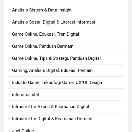
Analisis Sistem & Data Insight
Analisis Sosial Digital & Literasi Informasi
Game Online, Edukasi, Tren Digital
Game Online, Panduan Bermain
Game Online, Tips & Strategi, Panduan Digital
Gaming, Analisis Digital, Edukasi Pemain
Industri Game, Teknologi Game, UX/UI Design
info situs slot
Infrastruktur Akses & Keamanan Digital
Infrastruktur Digital & Keamanan Domain
Judi Online