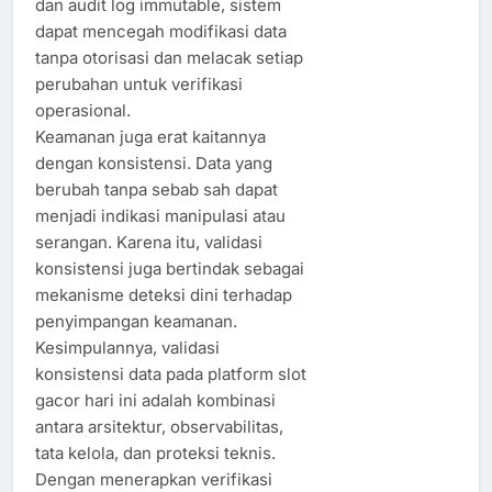
dan audit log immutable, sistem
dapat mencegah modifikasi data
tanpa otorisasi dan melacak setiap
perubahan untuk verifikasi
operasional.
Keamanan juga erat kaitannya
dengan konsistensi. Data yang
berubah tanpa sebab sah dapat
menjadi indikasi manipulasi atau
serangan. Karena itu, validasi
konsistensi juga bertindak sebagai
mekanisme deteksi dini terhadap
penyimpangan keamanan.
Kesimpulannya, validasi
konsistensi data pada platform slot
gacor hari ini adalah kombinasi
antara arsitektur, observabilitas,
tata kelola, dan proteksi teknis.
Dengan menerapkan verifikasi