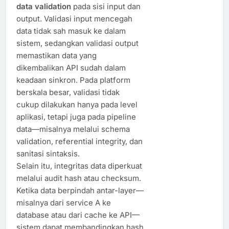
data validation
pada sisi input dan
output. Validasi input mencegah
data tidak sah masuk ke dalam
sistem, sedangkan validasi output
memastikan data yang
dikembalikan API sudah dalam
keadaan sinkron. Pada platform
berskala besar, validasi tidak
cukup dilakukan hanya pada level
aplikasi, tetapi juga pada pipeline
data—misalnya melalui schema
validation, referential integrity, dan
sanitasi sintaksis.
Selain itu, integritas data diperkuat
melalui audit hash atau checksum.
Ketika data berpindah antar-layer—
misalnya dari service A ke
database atau dari cache ke API—
sistem dapat membandingkan hash