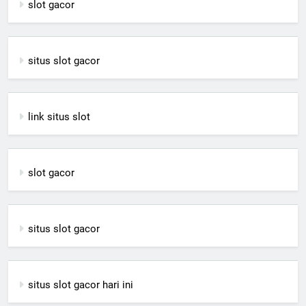
slot gacor
situs slot gacor
link situs slot
slot gacor
situs slot gacor
situs slot gacor hari ini