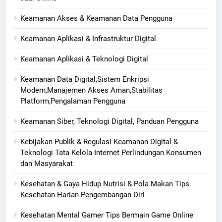
Keamanan Akses & Keamanan Data Pengguna
Keamanan Aplikasi & Infrastruktur Digital
Keamanan Aplikasi & Teknologi Digital
Keamanan Data Digital,Sistem Enkripsi
Modern,Manajemen Akses Aman,Stabilitas
Platform,Pengalaman Pengguna
Keamanan Siber, Teknologi Digital, Panduan Pengguna
Kebijakan Publik & Regulasi Keamanan Digital &
Teknologi Tata Kelola Internet Perlindungan Konsumen
dan Masyarakat
Kesehatan & Gaya Hidup Nutrisi & Pola Makan Tips
Kesehatan Harian Pengembangan Diri
Kesehatan Mental Gamer Tips Bermain Game Online