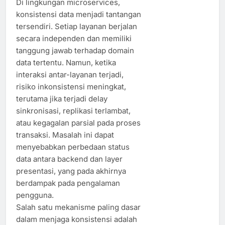
Di lingkungan microservices,
konsistensi data menjadi tantangan
tersendiri. Setiap layanan berjalan
secara independen dan memiliki
tanggung jawab terhadap domain
data tertentu. Namun, ketika
interaksi antar-layanan terjadi,
risiko inkonsistensi meningkat,
terutama jika terjadi delay
sinkronisasi, replikasi terlambat,
atau kegagalan parsial pada proses
transaksi. Masalah ini dapat
menyebabkan perbedaan status
data antara backend dan layer
presentasi, yang pada akhirnya
berdampak pada pengalaman
pengguna.
Salah satu mekanisme paling dasar
dalam menjaga konsistensi adalah