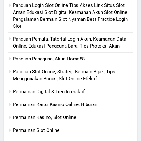
Panduan Login Slot Online Tips Akses Link Situs Slot
Aman Edukasi Slot Digital Keamanan Akun Slot Online
Pengalaman Bermain Slot Nyaman Best Practice Login
Slot
Panduan Pemula, Tutorial Login Akun, Keamanan Data
Online, Edukasi Pengguna Baru, Tips Proteksi Akun
Panduan Pengguna, Akun Horas88
Panduan Slot Online, Strategi Bermain Bijak, Tips
Menggunakan Bonus, Slot Online Efektif
Permainan Digital & Tren Interaktif
Permainan Kartu, Kasino Online, Hiburan
Permainan Kasino, Slot Online
Permainan Slot Online