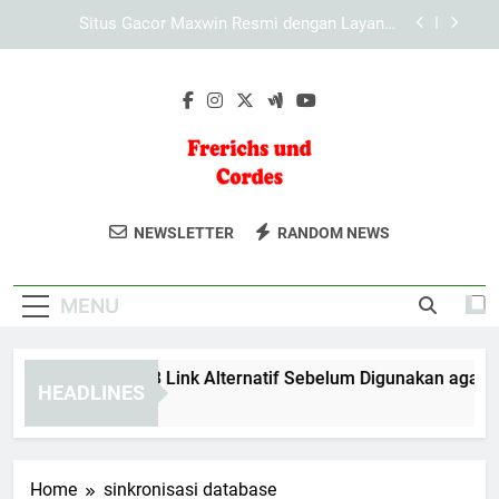
Akses Lebih Cepat
Skip
Dampak Positif Media Teknologi bagi Dunia
to
Bisnis Online
content
Mengulas Infrastruktur Teknologi yang
Mendukung Platform Digital Tiara4D
Cara Cek LAE138 Link Alternatif Sebelum
Digunakan agar Akses Lebih Aman
Situs Gacor Maxwin Resmi dengan Layanan
Akses Lebih Cepat
Frerichs Und
Frerichs Und Cordes Menyediakan Alat
Dampak Positif Media Teknologi bagi Dunia
NEWSLETTER
RANDOM NEWS
Cordes
Bisnis Online
Dan Produk Berkualitas Tinggi Untuk
Kebutuhan Pertanian Dan Perkebunan.
Mengulas Infrastruktur Teknologi yang
Mendukung Platform Digital Tiara4D
MENU
Cara Cek LAE138 Link Alternatif Sebelum Digunakan agar Ak
HEADLINES
3 Months Ago
Home
sinkronisasi database