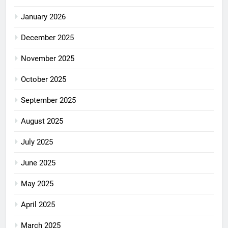
January 2026
December 2025
November 2025
October 2025
September 2025
August 2025
July 2025
June 2025
May 2025
April 2025
March 2025