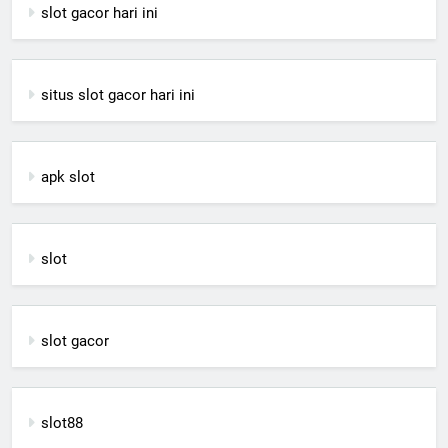
slot gacor hari ini
situs slot gacor hari ini
apk slot
slot
slot gacor
slot88