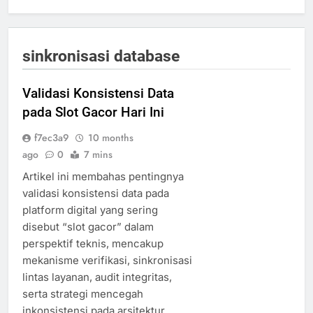
sinkronisasi database
Validasi Konsistensi Data
pada Slot Gacor Hari Ini
f7ec3a9
10 months
ago
0
7 mins
Artikel ini membahas pentingnya
validasi konsistensi data pada
platform digital yang sering
disebut “slot gacor” dalam
perspektif teknis, mencakup
mekanisme verifikasi, sinkronisasi
lintas layanan, audit integritas,
serta strategi mencegah
inkonsistensi pada arsitektur