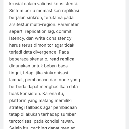
krusial dalam validasi konsistensi.
Sistem perlu memastikan replikasi
berjalan sinkron, terutama pada
arsitektur multi-region. Parameter
seperti replication lag, commit
latency, dan write consistency
harus terus dimonitor agar tidak
terjadi data divergence. Pada
beberapa skenario,
read replica
digunakan untuk beban baca
tinggi, tetapi jika sinkronisasi
lambat, pembacaan dari node yang
berbeda dapat menghasilkan data
tidak konsisten. Karena itu,
platform yang matang memiliki
strategi fallback agar pembacaan
tetap dilakukan terhadap sumber
terotorisasi pada kondisi rawan.
Selain itu, caching dapat menjadi