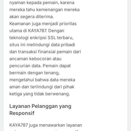
nyaman kepada pemain, karena
mereka tahu kemenangan mereka
akan segera diterima.
Keamanan juga menjadi prioritas
utama di KAYA787. Dengan
teknologi enkripsi SSL terbaru,
situs ini melindungi data pribadi
dan transaksi finansial pemain dari
ancaman kebocoran atau
pencurian data. Pemain dapat
bermain dengan tenang,
mengetahui bahwa data mereka
aman dan terlindungi dari pihak
ketiga yang tidak berwenang.
Layanan Pelanggan yang
Responsif
KAYA787 juga menawarkan layanan