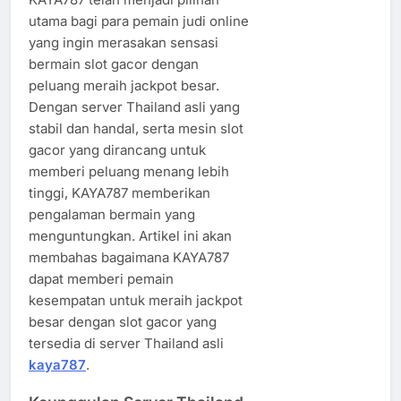
utama bagi para pemain judi online
yang ingin merasakan sensasi
bermain slot gacor dengan
peluang meraih jackpot besar.
Dengan server Thailand asli yang
stabil dan handal, serta mesin slot
gacor yang dirancang untuk
memberi peluang menang lebih
tinggi, KAYA787 memberikan
pengalaman bermain yang
menguntungkan. Artikel ini akan
membahas bagaimana KAYA787
dapat memberi pemain
kesempatan untuk meraih jackpot
besar dengan slot gacor yang
tersedia di server Thailand asli
kaya787
.