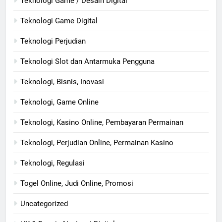
Teknologi Game / Desain Digital
Teknologi Game Digital
Teknologi Perjudian
Teknologi Slot dan Antarmuka Pengguna
Teknologi, Bisnis, Inovasi
Teknologi, Game Online
Teknologi, Kasino Online, Pembayaran Permainan
Teknologi, Perjudian Online, Permainan Kasino
Teknologi, Regulasi
Togel Online, Judi Online, Promosi
Uncategorized