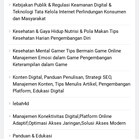
Kebijakan Publik & Regulasi Keamanan Digital &
Teknologi Tata Kelola Internet Perlindungan Konsumen
dan Masyarakat
Kesehatan & Gaya Hidup Nutrisi & Pola Makan Tips
Kesehatan Harian Pengembangan Diri
Kesehatan Mental Gamer Tips Bermain Game Online
Manajemen Emosi dalam Game Pengembangan
Keterampilan dalam Game
Konten Digital, Panduan Penulisan, Strategi SEO,
Manajemen Konten, Tips Menulis Artikel, Pengembangan
Platform, Edukasi Digital
lebah4d
Manajemen Konektivitas Digital,Platform Online
Adaptif,Optimasi Akses Jaringan,Solusi Akses Modern
Panduan & Edukasi