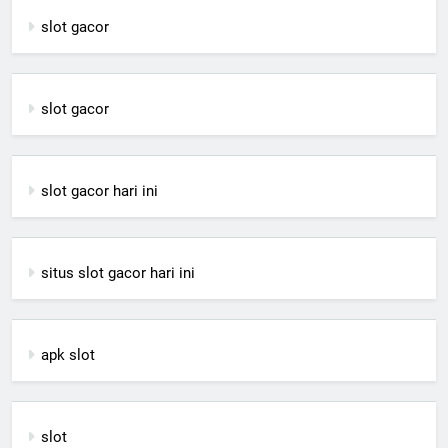
slot gacor
slot gacor
slot gacor hari ini
situs slot gacor hari ini
apk slot
slot