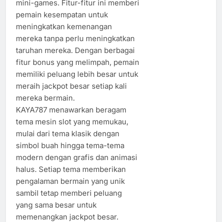
mini-games. Fitur-fitur ini memberi
pemain kesempatan untuk
meningkatkan kemenangan
mereka tanpa perlu meningkatkan
taruhan mereka. Dengan berbagai
fitur bonus yang melimpah, pemain
memiliki peluang lebih besar untuk
meraih jackpot besar setiap kali
mereka bermain.
KAYA787 menawarkan beragam
tema mesin slot yang memukau,
mulai dari tema klasik dengan
simbol buah hingga tema-tema
modern dengan grafis dan animasi
halus. Setiap tema memberikan
pengalaman bermain yang unik
sambil tetap memberi peluang
yang sama besar untuk
memenangkan jackpot besar.