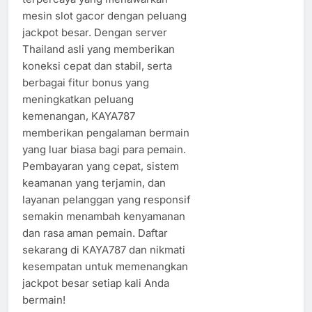
mesin slot gacor dengan peluang
jackpot besar. Dengan server
Thailand asli yang memberikan
koneksi cepat dan stabil, serta
berbagai fitur bonus yang
meningkatkan peluang
kemenangan, KAYA787
memberikan pengalaman bermain
yang luar biasa bagi para pemain.
Pembayaran yang cepat, sistem
keamanan yang terjamin, dan
layanan pelanggan yang responsif
semakin menambah kenyamanan
dan rasa aman pemain. Daftar
sekarang di KAYA787 dan nikmati
kesempatan untuk memenangkan
jackpot besar setiap kali Anda
bermain!