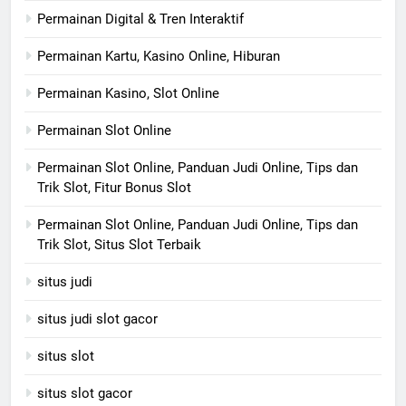
Permainan Digital & Tren Interaktif
Permainan Kartu, Kasino Online, Hiburan
Permainan Kasino, Slot Online
Permainan Slot Online
Permainan Slot Online, Panduan Judi Online, Tips dan
Trik Slot, Fitur Bonus Slot
Permainan Slot Online, Panduan Judi Online, Tips dan
Trik Slot, Situs Slot Terbaik
situs judi
situs judi slot gacor
situs slot
situs slot gacor