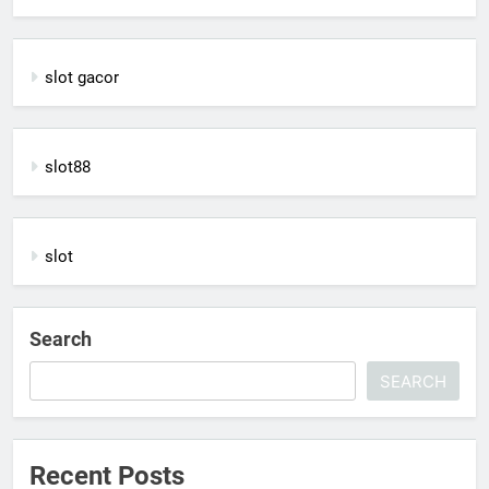
slot gacor
slot88
slot
Search
SEARCH
Recent Posts