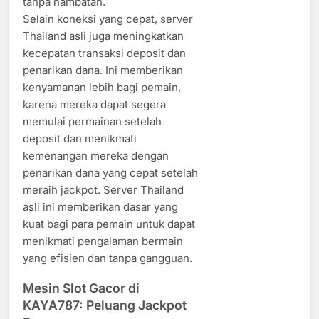
tanpa hambatan.
Selain koneksi yang cepat, server
Thailand asli juga meningkatkan
kecepatan transaksi deposit dan
penarikan dana. Ini memberikan
kenyamanan lebih bagi pemain,
karena mereka dapat segera
memulai permainan setelah
deposit dan menikmati
kemenangan mereka dengan
penarikan dana yang cepat setelah
meraih jackpot. Server Thailand
asli ini memberikan dasar yang
kuat bagi para pemain untuk dapat
menikmati pengalaman bermain
yang efisien dan tanpa gangguan.
Mesin Slot Gacor di
KAYA787: Peluang Jackpot