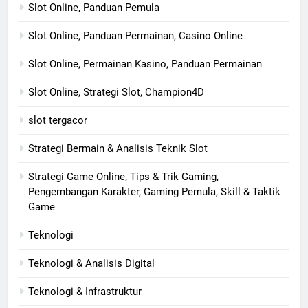
Slot Online, Panduan Pemula
Slot Online, Panduan Permainan, Casino Online
Slot Online, Permainan Kasino, Panduan Permainan
Slot Online, Strategi Slot, Champion4D
slot tergacor
Strategi Bermain & Analisis Teknik Slot
Strategi Game Online, Tips & Trik Gaming,
Pengembangan Karakter, Gaming Pemula, Skill & Taktik
Game
Teknologi
Teknologi & Analisis Digital
Teknologi & Infrastruktur