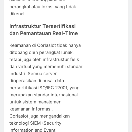
perangkat atau lokasi yang tidak
dikenal.
Infrastruktur Tersertifikasi
dan Pemantauan Real-Time
Keamanan di Corlaslot tidak hanya
ditopang oleh perangkat lunak,
tetapi juga oleh infrastruktur fisik
dan virtual yang memenuhi standar
industri. Semua server
dioperasikan di pusat data
bersertifikasi ISO/IEC 27001, yang
merupakan standar internasional
untuk sistem manajemen
keamanan informasi.
Corlaslot juga mengandalkan
teknologi SIEM (Security
Information and Event