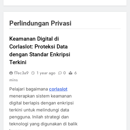
Perlindungan Privasi
Keamanan Digital di
Corlaslot: Proteksi Data
dengan Standar Enkripsi
Terkini
f7ec3a9
1 year ago
0
6
mins
Pelajari bagaimana
corlaslot
menerapkan sistem keamanan
digital berlapis dengan enkripsi
terkini untuk melindungi data
pengguna. Inilah strategi dan
teknologi yang digunakan di balik