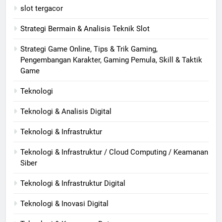
slot tergacor
Strategi Bermain & Analisis Teknik Slot
Strategi Game Online, Tips & Trik Gaming,
Pengembangan Karakter, Gaming Pemula, Skill & Taktik
Game
Teknologi
Teknologi & Analisis Digital
Teknologi & Infrastruktur
Teknologi & Infrastruktur / Cloud Computing / Keamanan
Siber
Teknologi & Infrastruktur Digital
Teknologi & Inovasi Digital