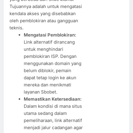
Tujuannya adalah untuk mengatasi
kendala akses yang disebabkan
oleh pemblokiran atau gangguan
teknis.
Mengatasi Pemblokiran:
Link alternatif dirancang
untuk menghindari
pemblokiran ISP. Dengan
menggunakan domain yang
belum diblokir, pemain
dapat tetap login ke akun
mereka dan menikmati
layanan Sbobet.
Memastikan Ketersediaan:
Dalam kondisi di mana situs
utama sedang dalam
pemeliharaan, link alternatif
menjadi jalur cadangan agar