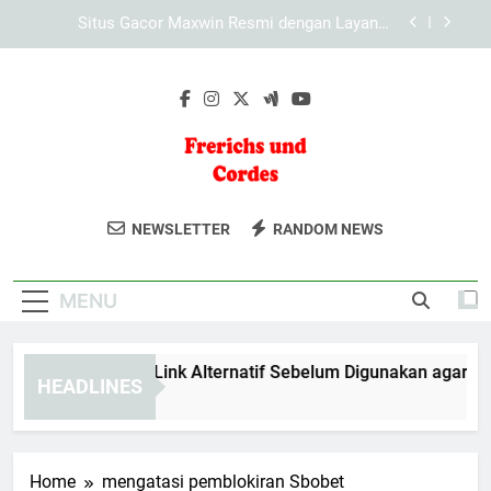
Skip
Dampak Positif Media Teknologi bagi Dunia
to
Bisnis Online
content
Mengulas Infrastruktur Teknologi yang
Mendukung Platform Digital Tiara4D
Cara Cek LAE138 Link Alternatif Sebelum
Digunakan agar Akses Lebih Aman
Situs Gacor Maxwin Resmi dengan Layanan
Akses Lebih Cepat
Frerichs Und
Frerichs Und Cordes Menyediakan Alat
Dampak Positif Media Teknologi bagi Dunia
NEWSLETTER
RANDOM NEWS
Bisnis Online
Cordes
Dan Produk Berkualitas Tinggi Untuk
Mengulas Infrastruktur Teknologi yang
Kebutuhan Pertanian Dan Perkebunan.
Mendukung Platform Digital Tiara4D
MENU
ra Cek LAE138 Link Alternatif Sebelum Digunakan agar Akse
HEADLINES
Months Ago
Home
mengatasi pemblokiran Sbobet