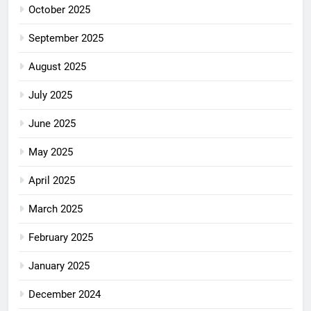
October 2025
September 2025
August 2025
July 2025
June 2025
May 2025
April 2025
March 2025
February 2025
January 2025
December 2024