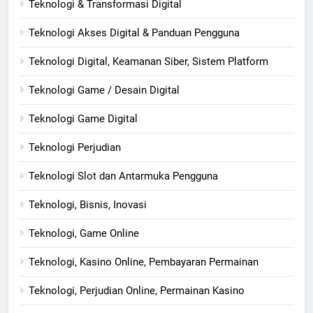
Teknologi & Transformasi Digital
Teknologi Akses Digital & Panduan Pengguna
Teknologi Digital, Keamanan Siber, Sistem Platform
Teknologi Game / Desain Digital
Teknologi Game Digital
Teknologi Perjudian
Teknologi Slot dan Antarmuka Pengguna
Teknologi, Bisnis, Inovasi
Teknologi, Game Online
Teknologi, Kasino Online, Pembayaran Permainan
Teknologi, Perjudian Online, Permainan Kasino