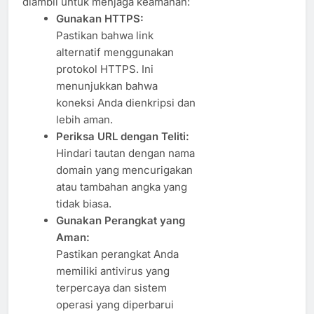
diambil untuk menjaga keamanan:
Gunakan HTTPS:
Pastikan bahwa link
alternatif menggunakan
protokol HTTPS. Ini
menunjukkan bahwa
koneksi Anda dienkripsi dan
lebih aman.
Periksa URL dengan Teliti:
Hindari tautan dengan nama
domain yang mencurigakan
atau tambahan angka yang
tidak biasa.
Gunakan Perangkat yang
Aman:
Pastikan perangkat Anda
memiliki antivirus yang
terpercaya dan sistem
operasi yang diperbarui