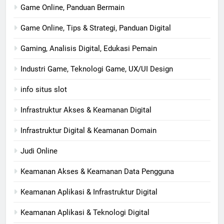
Game Online, Panduan Bermain
Game Online, Tips & Strategi, Panduan Digital
Gaming, Analisis Digital, Edukasi Pemain
Industri Game, Teknologi Game, UX/UI Design
info situs slot
Infrastruktur Akses & Keamanan Digital
Infrastruktur Digital & Keamanan Domain
Judi Online
Keamanan Akses & Keamanan Data Pengguna
Keamanan Aplikasi & Infrastruktur Digital
Keamanan Aplikasi & Teknologi Digital