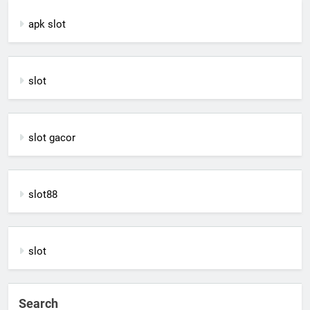
apk slot
slot
slot gacor
slot88
slot
Search