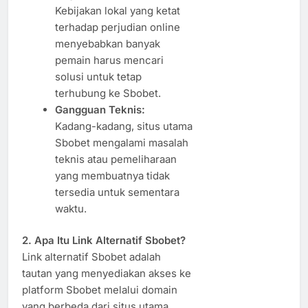
Kebijakan lokal yang ketat
terhadap perjudian online
menyebabkan banyak
pemain harus mencari
solusi untuk tetap
terhubung ke Sbobet.
Gangguan Teknis:
Kadang-kadang, situs utama
Sbobet mengalami masalah
teknis atau pemeliharaan
yang membuatnya tidak
tersedia untuk sementara
waktu.
2. Apa Itu Link Alternatif Sbobet?
Link alternatif Sbobet adalah
tautan yang menyediakan akses ke
platform Sbobet melalui domain
yang berbeda dari situs utama.