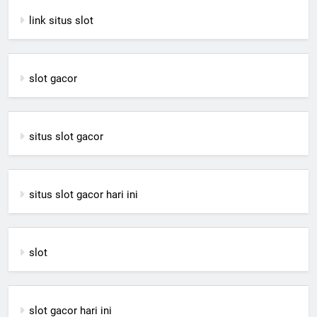
link situs slot
slot gacor
situs slot gacor
situs slot gacor hari ini
slot
slot gacor hari ini