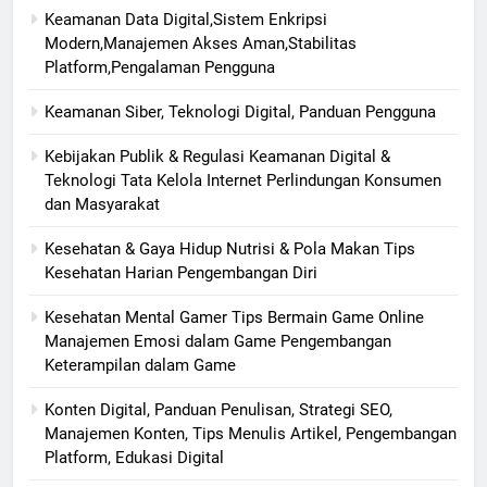
Keamanan Data Digital,Sistem Enkripsi
Modern,Manajemen Akses Aman,Stabilitas
Platform,Pengalaman Pengguna
Keamanan Siber, Teknologi Digital, Panduan Pengguna
Kebijakan Publik & Regulasi Keamanan Digital &
Teknologi Tata Kelola Internet Perlindungan Konsumen
dan Masyarakat
Kesehatan & Gaya Hidup Nutrisi & Pola Makan Tips
Kesehatan Harian Pengembangan Diri
Kesehatan Mental Gamer Tips Bermain Game Online
Manajemen Emosi dalam Game Pengembangan
Keterampilan dalam Game
Konten Digital, Panduan Penulisan, Strategi SEO,
Manajemen Konten, Tips Menulis Artikel, Pengembangan
Platform, Edukasi Digital