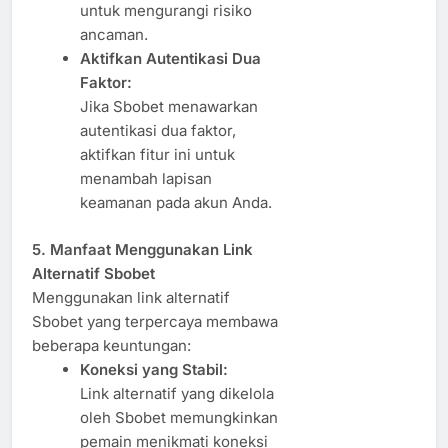
untuk mengurangi risiko
ancaman.
Aktifkan Autentikasi Dua
Faktor:
Jika Sbobet menawarkan
autentikasi dua faktor,
aktifkan fitur ini untuk
menambah lapisan
keamanan pada akun Anda.
5. Manfaat Menggunakan Link
Alternatif Sbobet
Menggunakan link alternatif
Sbobet yang terpercaya membawa
beberapa keuntungan:
Koneksi yang Stabil:
Link alternatif yang dikelola
oleh Sbobet memungkinkan
pemain menikmati koneksi