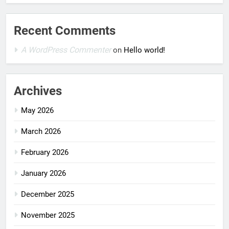
Recent Comments
A WordPress Commenter
on
Hello world!
Archives
May 2026
March 2026
February 2026
January 2026
December 2025
November 2025