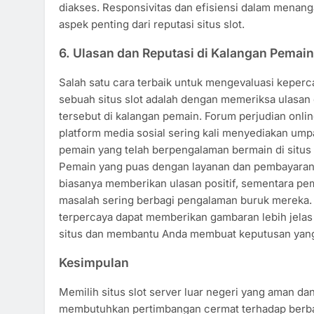
diakses. Responsivitas dan efisiensi dalam menang
aspek penting dari reputasi situs slot.
6.
Ulasan dan Reputasi di Kalangan Pemain
Salah satu cara terbaik untuk mengevaluasi keper
sebuah situs slot adalah dengan memeriksa ulasan 
tersebut di kalangan pemain. Forum perjudian online
platform media sosial sering kali menyediakan umpa
pemain yang telah berpengalaman bermain di situs 
Pemain yang puas dengan layanan dan pembayaran d
biasanya memberikan ulasan positif, sementara pe
masalah sering berbagi pengalaman buruk mereka.
terpercaya dapat memberikan gambaran lebih jelas 
situs dan membantu Anda membuat keputusan yang 
Kesimpulan
Memilih situs slot server luar negeri yang aman da
membutuhkan pertimbangan cermat terhadap berbag