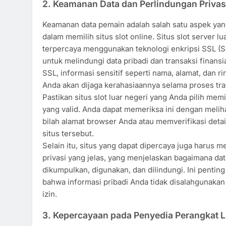
2.
Keamanan Data dan Perlindungan Privas
Keamanan data pemain adalah salah satu aspek yan
dalam memilih situs slot online. Situs slot server l
terpercaya menggunakan teknologi enkripsi SSL (S
untuk melindungi data pribadi dan transaksi finansi
SSL, informasi sensitif seperti nama, alamat, dan 
Anda akan dijaga kerahasiaannya selama proses tra
Pastikan situs slot luar negeri yang Anda pilih memil
yang valid. Anda dapat memeriksa ini dengan melih
bilah alamat browser Anda atau memverifikasi detail
situs tersebut.
Selain itu, situs yang dapat dipercaya juga harus 
privasi yang jelas, yang menjelaskan bagaimana da
dikumpulkan, digunakan, dan dilindungi. Ini pentin
bahwa informasi pribadi Anda tidak disalahgunakan
izin.
3.
Kepercayaan pada Penyedia Perangkat 