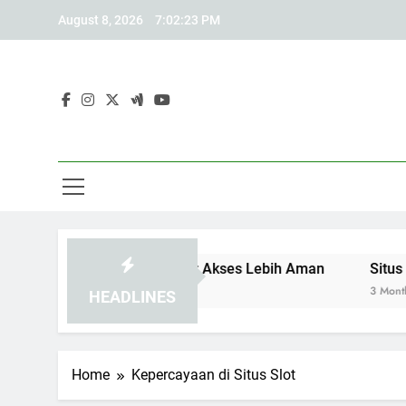
Skip
August 8, 2026
7:02:24 PM
to
content
Fre
Frerichs 
lum Digunakan agar Akses Lebih Aman
Situs Gacor Maxw
3 Months Ago
HEADLINES
Home
Kepercayaan di Situs Slot