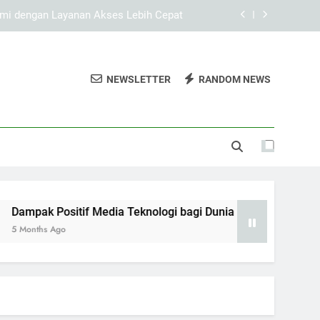
mi dengan Layanan Akses Lebih Cepat
ia Teknologi bagi Dunia Bisnis Online
ng Mendukung Platform Digital Tiara4D
NEWSLETTER
RANDOM NEWS
elum Digunakan agar Akses Lebih Aman
tuk Kebutuhan Pertanian Dan Perkebunan.
mi dengan Layanan Akses Lebih Cepat
ia Teknologi bagi Dunia Bisnis Online
ng Mendukung Platform Digital Tiara4D
itif Media Teknologi bagi Dunia Bisnis Online
Mengulas
o
5 Months A