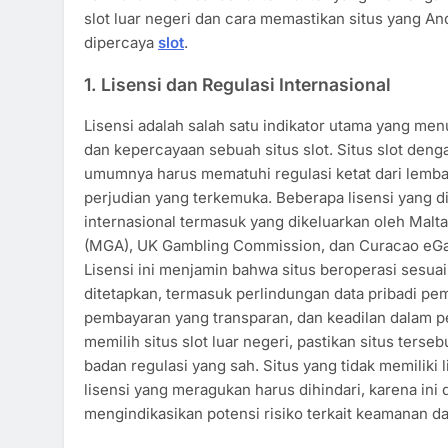
slot luar negeri dan cara memastikan situs yang And
dipercaya
slot
.
1.
Lisensi dan Regulasi Internasional
Lisensi adalah salah satu indikator utama yang m
dan kepercayaan sebuah situs slot. Situs slot deng
umumnya harus mematuhi regulasi ketat dari lemb
perjudian yang terkemuka. Beberapa lisensi yang d
internasional termasuk yang dikeluarkan oleh Malt
(MGA), UK Gambling Commission, dan Curacao eG
Lisensi ini menjamin bahwa situs beroperasi sesua
ditetapkan, termasuk perlindungan data pribadi pe
pembayaran yang transparan, dan keadilan dalam 
memilih situs slot luar negeri, pastikan situs tersebu
badan regulasi yang sah. Situs yang tidak memiliki l
lisensi yang meragukan harus dihindari, karena ini 
mengindikasikan potensi risiko terkait keamanan d