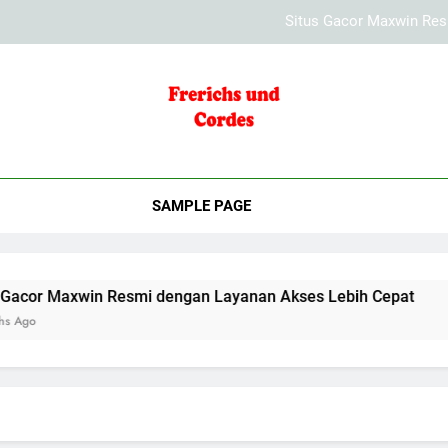
Situs Gacor Maxwin Res
Dampak Positif Med
Mengulas Infrastruktur Teknologi ya
richs Und Cordes
Cara Cek LAE138 Link Alternatif Seb
Und Cordes Menyediakan Alat Dan Produk Berkualitas Tinggi Un
Situs Gacor Maxwin Res
SAMPLE PAGE
Dampak Positif Med
Mengulas Infrastruktur Teknologi ya
in Resmi dengan Layanan Akses Lebih Cepat
Dampak Pos
5 Months Ag