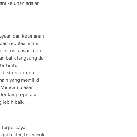
ani keluhan adalah
cayaan dan keamanan
dan reputasi situs
, situs ulasan, dan
n balik langsung dari
tertentu.
i situs tertentu
main yang memiliki
 Mencari ulasan
tentang reputasi
lebih baik.
n terpercaya
ai faktor, termasuk