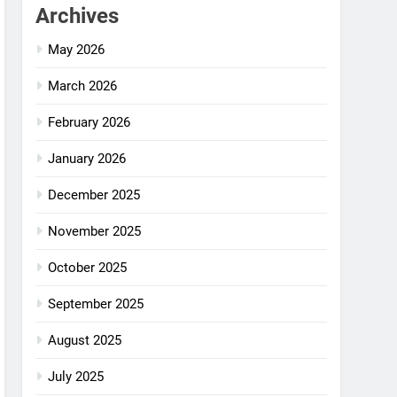
Archives
May 2026
March 2026
February 2026
January 2026
December 2025
November 2025
October 2025
September 2025
August 2025
July 2025