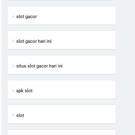
slot gacor
slot gacor hari ini
situs slot gacor hari ini
apk slot
slot