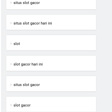
situs slot gacor
situs slot gacor hari ini
slot
slot gacor hari ini
situs slot gacor
slot gacor