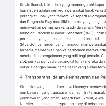
Selain lisensi, faktor lain yang memengaruhi keper
luar negeri adalah penyedia perangkat lunak yang 
perangkat lunak yang terkemuka seperti Microgamin
dan Pragmatic Play memiliki reputasi yang sangat b
menawarkan permainan yang adil dan aman. Mere
teknologi Random Number Generator (RNG) untuk 
permainan yang acak dan tidak dapat diprediksi.
Situs slot luar negeri yang menggunakan perangkat
ternama memastikan bahwa permainan mereka tidak
memberikan pengalaman yang adil bagi pemain. Se
slot, periksa penyedia perangkat lunak mereka dan
bekerja dengan nama-nama besar yang sudah terbuk
4.
Transparansi dalam Pembayaran dan Pe
Situs slot yang dapat dipercaya biasanya menawar
pembayaran yang transparan dan adil. Ini termasu
pembayaran yang aman, seperti kartu kredit, e-wallet
Neteller), dan bahkan cryptocurrency di beberapa si