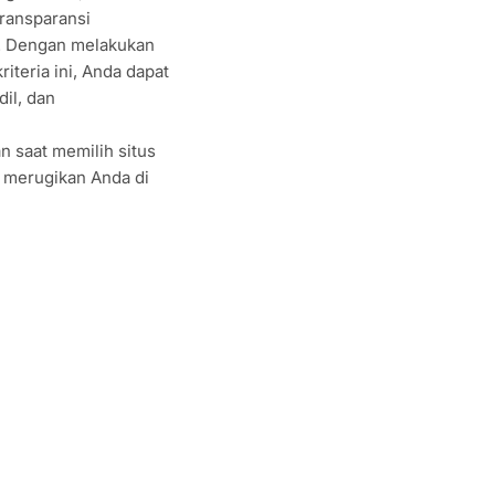
transparansi
s. Dengan melakukan
iteria ini, Anda dapat
il, dan
n saat memilih situs
t merugikan Anda di