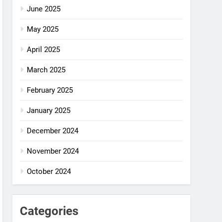
June 2025
May 2025
April 2025
March 2025
February 2025
January 2025
December 2024
November 2024
October 2024
Categories