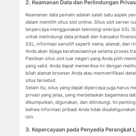
2.
Keamanan Data dan Perlindungan Privas
Keamanan data pemain adalah salah satu aspek yan
dalam memilih situs slot online. Situs slot server l
terpercaya menggunakan teknologi enkripsi SSL (S
untuk melindungi data pribadi dan transaksi finansi
SSL, informasi sensitif seperti nama, alamat, dan 
Anda akan dijaga kerahasiaannya selama proses tra
Pastikan situs slot luar negeri yang Anda pilih memil
yang valid. Anda dapat memeriksa ini dengan melih
bilah alamat browser Anda atau memverifikasi detail
situs tersebut.
Selain itu, situs yang dapat dipercaya juga harus 
privasi yang jelas, yang menjelaskan bagaimana da
dikumpulkan, digunakan, dan dilindungi. Ini pentin
bahwa informasi pribadi Anda tidak disalahgunakan
izin.
3.
Kepercayaan pada Penyedia Perangkat 