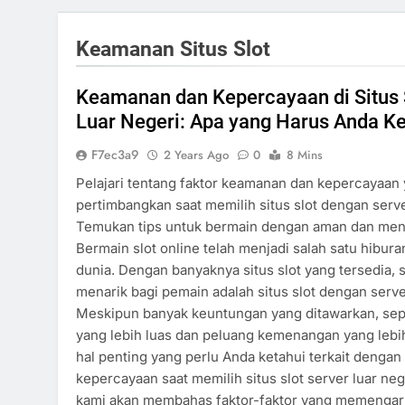
Keamanan Situs Slot
Keamanan dan Kepercayaan di Situs 
Luar Negeri: Apa yang Harus Anda Ke
F7ec3a9
2 Years Ago
0
8 Mins
Pelajari tentang faktor keamanan dan kepercayaan
pertimbangkan saat memilih situs slot dengan serve
Temukan tips untuk bermain dengan aman dan mengh
Bermain slot online telah menjadi salah satu hiburan
dunia. Dengan banyaknya situs slot yang tersedia, s
menarik bagi pemain adalah situs slot dengan serve
Meskipun banyak keuntungan yang ditawarkan, sepe
yang lebih luas dan peluang kemenangan yang lebih
hal penting yang perlu Anda ketahui terkait denga
kepercayaan saat memilih situs slot server luar neger
kami akan membahas faktor-faktor yang memengar