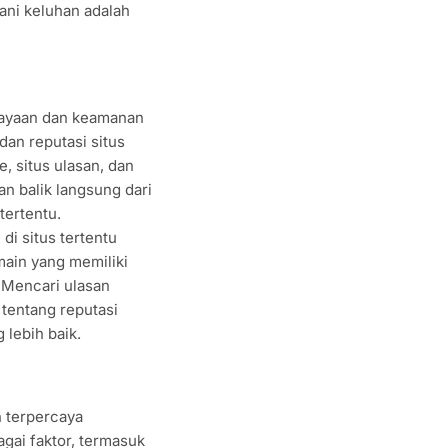
ani keluhan adalah
cayaan dan keamanan
dan reputasi situs
, situs ulasan, dan
n balik langsung dari
tertentu.
i situs tertentu
main yang memiliki
 Mencari ulasan
tentang reputasi
lebih baik.
n terpercaya
ai faktor, termasuk