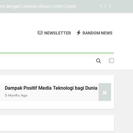
mi dengan Layanan Akses Lebih Cepat
ia Teknologi bagi Dunia Bisnis Online
ng Mendukung Platform Digital Tiara4D
NEWSLETTER
RANDOM NEWS
elum Digunakan agar Akses Lebih Aman
tuk Kebutuhan Pertanian Dan Perkebunan.
mi dengan Layanan Akses Lebih Cepat
ia Teknologi bagi Dunia Bisnis Online
ng Mendukung Platform Digital Tiara4D
itif Media Teknologi bagi Dunia Bisnis Online
Mengulas
o
5 Months A