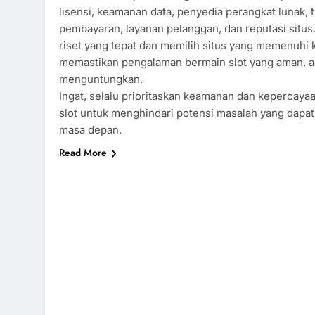
lisensi, keamanan data, penyedia perangkat lunak, 
pembayaran, layanan pelanggan, dan reputasi situ
riset yang tepat dan memilih situs yang memenuhi kr
memastikan pengalaman bermain slot yang aman, ad
menguntungkan.
Ingat, selalu prioritaskan keamanan dan kepercayaa
slot untuk menghindari potensi masalah yang dapa
masa depan.
Read More