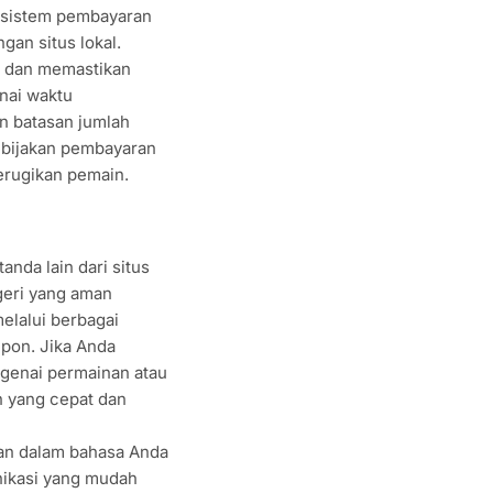
i sistem pembayaran
gan situs lokal.
s dan memastikan
nai waktu
n batasan jumlah
kebijakan pembayaran
erugikan pemain.
anda lain dari situs
egeri yang aman
lalui berbagai
epon. Jika Anda
genai permainan atau
n yang cepat dan
an dalam bahasa Anda
nikasi yang mudah