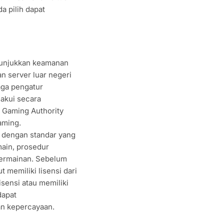
a pilih dapat
enunjukkan keamanan
an server luar negeri
aga pengatur
iakui secara
a Gaming Authority
aming.
i dengan standar yang
main, prosedur
permainan. Sebelum
t memiliki lisensi dari
isensi atau memiliki
dapat
an kepercayaan.