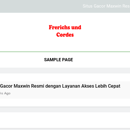
Situs Gacor Maxwin Res
Dampak Positif Med
Mengulas Infrastruktur Teknologi ya
richs Und Cordes
Cara Cek LAE138 Link Alternatif Seb
Und Cordes Menyediakan Alat Dan Produk Berkualitas Tinggi Un
Situs Gacor Maxwin Res
SAMPLE PAGE
Dampak Positif Med
Mengulas Infrastruktur Teknologi ya
in Resmi dengan Layanan Akses Lebih Cepat
Dampak Pos
5 Months Ag