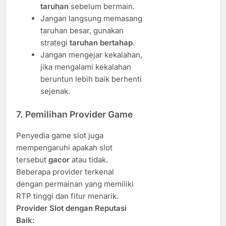
taruhan
sebelum bermain.
Jangan langsung memasang
taruhan besar, gunakan
strategi
taruhan bertahap
.
Jangan mengejar kekalahan,
jika mengalami kekalahan
beruntun lebih baik berhenti
sejenak.
7. Pemilihan Provider Game
Penyedia game slot juga
mempengaruhi apakah slot
tersebut
gacor
atau tidak.
Beberapa provider terkenal
dengan permainan yang memiliki
RTP tinggi dan fitur menarik.
Provider Slot dengan Reputasi
Baik: