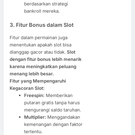
berdasarkan strategi
bankroll mereka.
3. Fitur Bonus dalam Slot
Fitur dalam permainan juga
menentukan apakah slot bisa
dianggap gacor atau tidak.
Slot
dengan fitur bonus lebih menarik
karena meningkatkan peluang
menang lebih besar.
Fitur yang Mempengaruhi
Kegacoran Slot:
Freespin:
Memberikan
putaran gratis tanpa harus
mengurangi saldo taruhan.
Multiplier:
Menggandakan
kemenangan dengan faktor
tertentu.