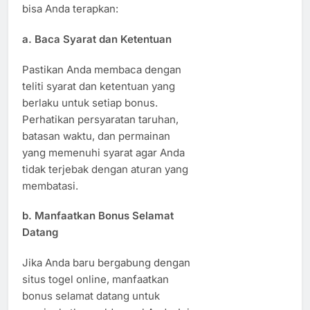
bisa Anda terapkan:
a.
Baca Syarat dan Ketentuan
Pastikan Anda membaca dengan
teliti syarat dan ketentuan yang
berlaku untuk setiap bonus.
Perhatikan persyaratan taruhan,
batasan waktu, dan permainan
yang memenuhi syarat agar Anda
tidak terjebak dengan aturan yang
membatasi.
b.
Manfaatkan Bonus Selamat
Datang
Jika Anda baru bergabung dengan
situs togel online, manfaatkan
bonus selamat datang untuk