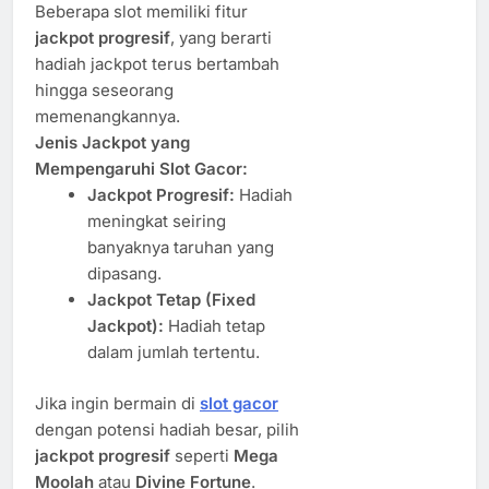
Beberapa slot memiliki fitur
jackpot progresif
, yang berarti
hadiah jackpot terus bertambah
hingga seseorang
memenangkannya.
Jenis Jackpot yang
Mempengaruhi Slot Gacor:
Jackpot Progresif:
Hadiah
meningkat seiring
banyaknya taruhan yang
dipasang.
Jackpot Tetap (Fixed
Jackpot):
Hadiah tetap
dalam jumlah tertentu.
Jika ingin bermain di
slot gacor
dengan potensi hadiah besar, pilih
jackpot progresif
seperti
Mega
Moolah
atau
Divine Fortune
.