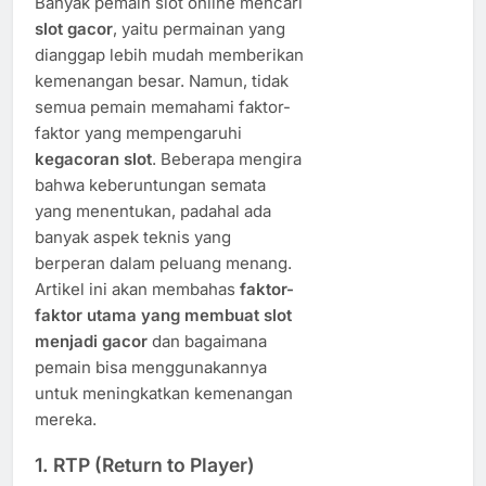
Banyak pemain slot online mencari
slot gacor
, yaitu permainan yang
dianggap lebih mudah memberikan
kemenangan besar. Namun, tidak
semua pemain memahami faktor-
faktor yang mempengaruhi
kegacoran slot
. Beberapa mengira
bahwa keberuntungan semata
yang menentukan, padahal ada
banyak aspek teknis yang
berperan dalam peluang menang.
Artikel ini akan membahas
faktor-
faktor utama yang membuat slot
menjadi gacor
dan bagaimana
pemain bisa menggunakannya
untuk meningkatkan kemenangan
mereka.
1. RTP (Return to Player)