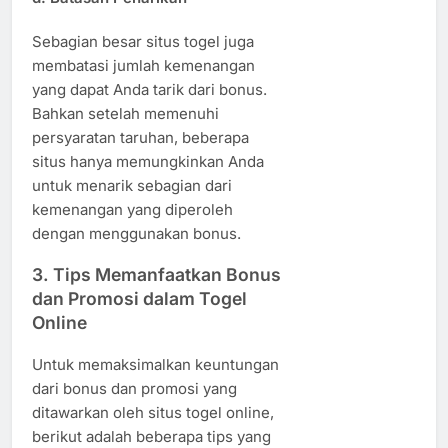
Sebagian besar situs togel juga
membatasi jumlah kemenangan
yang dapat Anda tarik dari bonus.
Bahkan setelah memenuhi
persyaratan taruhan, beberapa
situs hanya memungkinkan Anda
untuk menarik sebagian dari
kemenangan yang diperoleh
dengan menggunakan bonus.
3.
Tips Memanfaatkan Bonus
dan Promosi dalam Togel
Online
Untuk memaksimalkan keuntungan
dari bonus dan promosi yang
ditawarkan oleh situs togel online,
berikut adalah beberapa tips yang