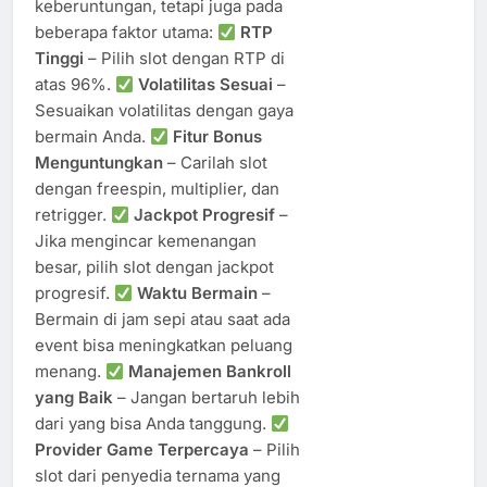
keberuntungan, tetapi juga pada
beberapa faktor utama:
RTP
Tinggi
– Pilih slot dengan RTP di
atas 96%.
Volatilitas Sesuai
–
Sesuaikan volatilitas dengan gaya
bermain Anda.
Fitur Bonus
Menguntungkan
– Carilah slot
dengan freespin, multiplier, dan
retrigger.
Jackpot Progresif
–
Jika mengincar kemenangan
besar, pilih slot dengan jackpot
progresif.
Waktu Bermain
–
Bermain di jam sepi atau saat ada
event bisa meningkatkan peluang
menang.
Manajemen Bankroll
yang Baik
– Jangan bertaruh lebih
dari yang bisa Anda tanggung.
Provider Game Terpercaya
– Pilih
slot dari penyedia ternama yang