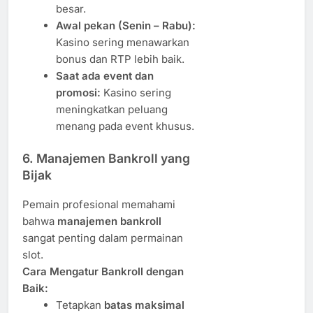
besar.
Awal pekan (Senin – Rabu):
Kasino sering menawarkan
bonus dan RTP lebih baik.
Saat ada event dan
promosi:
Kasino sering
meningkatkan peluang
menang pada event khusus.
6. Manajemen Bankroll yang
Bijak
Pemain profesional memahami
bahwa
manajemen bankroll
sangat penting dalam permainan
slot.
Cara Mengatur Bankroll dengan
Baik:
Tetapkan
batas maksimal