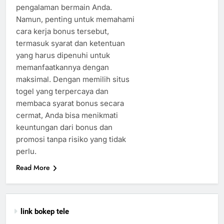
pengalaman bermain Anda.
Namun, penting untuk memahami
cara kerja bonus tersebut,
termasuk syarat dan ketentuan
yang harus dipenuhi untuk
memanfaatkannya dengan
maksimal. Dengan memilih situs
togel yang terpercaya dan
membaca syarat bonus secara
cermat, Anda bisa menikmati
keuntungan dari bonus dan
promosi tanpa risiko yang tidak
perlu.
Read More
link bokep tele