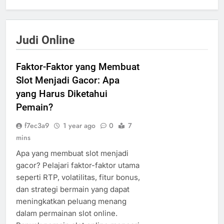
Judi Online
Faktor-Faktor yang Membuat
Slot Menjadi Gacor: Apa
yang Harus Diketahui
Pemain?
f7ec3a9
1 year ago
0
7
mins
Apa yang membuat slot menjadi
gacor? Pelajari faktor-faktor utama
seperti RTP, volatilitas, fitur bonus,
dan strategi bermain yang dapat
meningkatkan peluang menang
dalam permainan slot online.