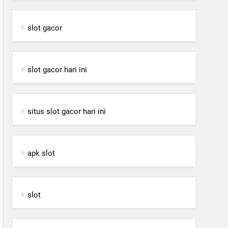
slot gacor
slot gacor hari ini
situs slot gacor hari ini
apk slot
slot