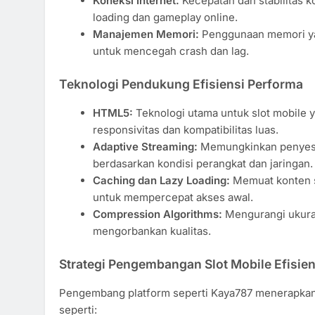
Koneksi Internet:
Kecepatan dan stabilitas 
loading dan gameplay online.
Manajemen Memori:
Penggunaan memori ya
untuk mencegah crash dan lag.
Teknologi Pendukung Efisiensi Performa
HTML5:
Teknologi utama untuk slot mobile
responsivitas dan kompatibilitas luas.
Adaptive Streaming:
Memungkinkan penyesua
berdasarkan kondisi perangkat dan jaringan.
Caching dan Lazy Loading:
Memuat konten s
untuk mempercepat akses awal.
Compression Algorithms:
Mengurangi ukuran
mengorbankan kualitas.
Strategi Pengembangan Slot Mobile Efisie
Pengembang platform seperti Kaya787 menerapkan 
seperti: