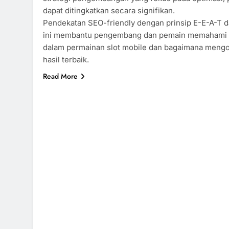
dapat ditingkatkan secara signifikan.
Pendekatan SEO-friendly dengan prinsip E-E-A-T da
ini membantu pengembang dan pemain memahami 
dalam permainan slot mobile dan bagaimana mengo
hasil terbaik.
Read More