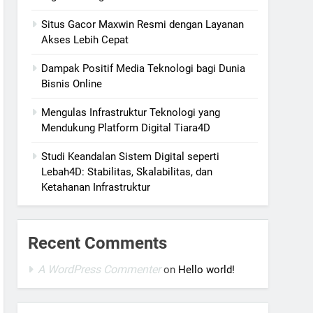
Situs Gacor Maxwin Resmi dengan Layanan
Akses Lebih Cepat
Dampak Positif Media Teknologi bagi Dunia
Bisnis Online
Mengulas Infrastruktur Teknologi yang
Mendukung Platform Digital Tiara4D
Studi Keandalan Sistem Digital seperti
Lebah4D: Stabilitas, Skalabilitas, dan
Ketahanan Infrastruktur
Recent Comments
A WordPress Commenter
on
Hello world!