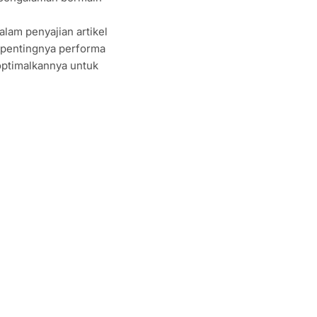
lam penyajian artikel
pentingnya performa
ptimalkannya untuk