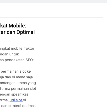
gkat Mobile:
ar dan Optimal
ngkat mobile, faktor
angan untuk
gan pendekatan SEO-
permainan slot ke
ja dan di mana saja
 tantangan utama yang
forma permainan slot
dengan spesifikasi
forma
judi slot
di
 dan strategi optimasi