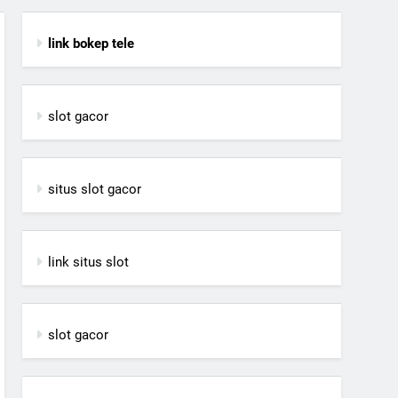
link bokep tele
slot gacor
situs slot gacor
link situs slot
slot gacor