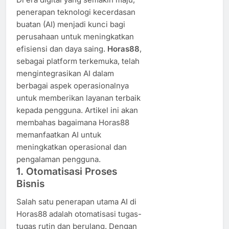
penerapan teknologi kecerdasan
buatan (AI) menjadi kunci bagi
perusahaan untuk meningkatkan
efisiensi dan daya saing.
Horas88
,
sebagai platform terkemuka, telah
mengintegrasikan AI dalam
berbagai aspek operasionalnya
untuk memberikan layanan terbaik
kepada pengguna. Artikel ini akan
membahas bagaimana Horas88
memanfaatkan AI untuk
meningkatkan operasional dan
pengalaman pengguna.
1. Otomatisasi Proses
Bisnis
Salah satu penerapan utama AI di
Horas88 adalah otomatisasi tugas-
tugas rutin dan berulang. Dengan