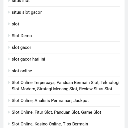
situs slot
situs slot gacor
slot
Slot Demo
slot gacor
slot gacor hari ini
slot online
Slot Online Terpercaya, Panduan Bermain Slot, Teknologi
Slot Modern, Strategi Menang Slot, Review Situs Slot
Slot Online, Analisis Permainan, Jackpot
Slot Online, Fitur Slot, Panduan Slot, Game Slot
Slot Online, Kasino Online, Tips Bermain