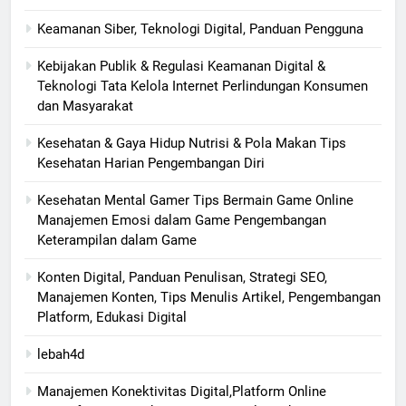
Keamanan Siber, Teknologi Digital, Panduan Pengguna
Kebijakan Publik & Regulasi Keamanan Digital &
Teknologi Tata Kelola Internet Perlindungan Konsumen
dan Masyarakat
Kesehatan & Gaya Hidup Nutrisi & Pola Makan Tips
Kesehatan Harian Pengembangan Diri
Kesehatan Mental Gamer Tips Bermain Game Online
Manajemen Emosi dalam Game Pengembangan
Keterampilan dalam Game
Konten Digital, Panduan Penulisan, Strategi SEO,
Manajemen Konten, Tips Menulis Artikel, Pengembangan
Platform, Edukasi Digital
lebah4d
Manajemen Konektivitas Digital,Platform Online