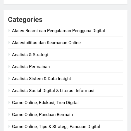
Categories
Akses Resmi dan Pengalaman Pengguna Digital
Aksesibilitas dan Keamanan Online
Analisis & Strategi
Analisis Permainan
Analisis Sistem & Data Insight
Analisis Sosial Digital & Literasi Informasi
Game Online, Edukasi, Tren Digital
Game Online, Panduan Bermain
Game Online, Tips & Strategi, Panduan Digital