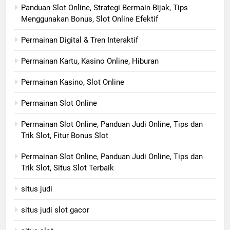
Panduan Slot Online, Strategi Bermain Bijak, Tips
Menggunakan Bonus, Slot Online Efektif
Permainan Digital & Tren Interaktif
Permainan Kartu, Kasino Online, Hiburan
Permainan Kasino, Slot Online
Permainan Slot Online
Permainan Slot Online, Panduan Judi Online, Tips dan
Trik Slot, Fitur Bonus Slot
Permainan Slot Online, Panduan Judi Online, Tips dan
Trik Slot, Situs Slot Terbaik
situs judi
situs judi slot gacor