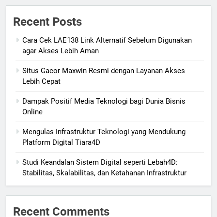
Recent Posts
Cara Cek LAE138 Link Alternatif Sebelum Digunakan
agar Akses Lebih Aman
Situs Gacor Maxwin Resmi dengan Layanan Akses
Lebih Cepat
Dampak Positif Media Teknologi bagi Dunia Bisnis
Online
Mengulas Infrastruktur Teknologi yang Mendukung
Platform Digital Tiara4D
Studi Keandalan Sistem Digital seperti Lebah4D:
Stabilitas, Skalabilitas, dan Ketahanan Infrastruktur
Recent Comments