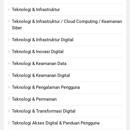
Teknologi & Infrastruktur
Teknologi & Infrastruktur / Cloud Computing / Keamanan
Siber
Teknologi & Infrastruktur Digital
Teknologi & Inovasi Digital
Teknologi & Keamanan Data
Teknologi & Keamanan Digital
Teknologi & Pengalaman Pengguna
Teknologi & Permainan
Teknologi & Transformasi Digital
Teknologi Akses Digital & Panduan Pengguna