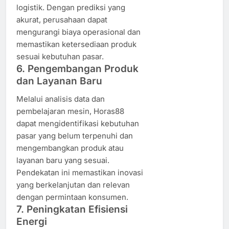
logistik. Dengan prediksi yang
akurat, perusahaan dapat
mengurangi biaya operasional dan
memastikan ketersediaan produk
sesuai kebutuhan pasar.
6. Pengembangan Produk
dan Layanan Baru
Melalui analisis data dan
pembelajaran mesin, Horas88
dapat mengidentifikasi kebutuhan
pasar yang belum terpenuhi dan
mengembangkan produk atau
layanan baru yang sesuai.
Pendekatan ini memastikan inovasi
yang berkelanjutan dan relevan
dengan permintaan konsumen.
7. Peningkatan Efisiensi
Energi