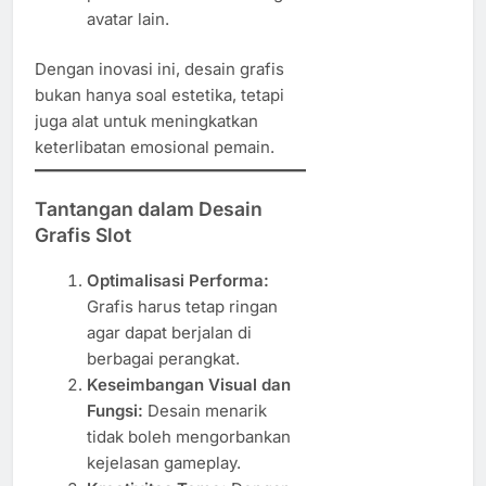
avatar lain.
Dengan inovasi ini, desain grafis
bukan hanya soal estetika, tetapi
juga alat untuk meningkatkan
keterlibatan emosional pemain.
Tantangan dalam Desain
Grafis Slot
Optimalisasi Performa:
Grafis harus tetap ringan
agar dapat berjalan di
berbagai perangkat.
Keseimbangan Visual dan
Fungsi:
Desain menarik
tidak boleh mengorbankan
kejelasan gameplay.