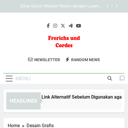
Skip
Dampak Positif Media Teknologi bagi Dunia
to
Bisnis Online
content
Mengulas Infrastruktur Teknologi yang
Mendukung Platform Digital Tiara4D
Cara Cek LAE138 Link Alternatif Sebelum
Digunakan agar Akses Lebih Aman
Situs Gacor Maxwin Resmi dengan Layanan
Akses Lebih Cepat
Frerichs Und
Frerichs Und Cordes Menyediakan Alat
Dampak Positif Media Teknologi bagi Dunia
NEWSLETTER
RANDOM NEWS
Bisnis Online
Cordes
Dan Produk Berkualitas Tinggi Untuk
Mengulas Infrastruktur Teknologi yang
Kebutuhan Pertanian Dan Perkebunan.
Mendukung Platform Digital Tiara4D
MENU
ara Cek LAE138 Link Alternatif Sebelum Digunakan agar Aks
HEADLINES
 Months Ago
Home
Desain Grafis