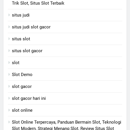
Trik Slot, Situs Slot Terbaik
situs judi
situs judi slot gacor
situs slot
situs slot gacor
slot
Slot Demo
slot gacor
slot gacor hari ini
slot online
Slot Online Terpercaya, Panduan Bermain Slot, Teknologi
Slot Modern, Strategi Menang Slot, Review Situs Slot