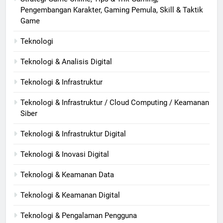
Pengembangan Karakter, Gaming Pemula, Skill & Taktik
Game
Teknologi
Teknologi & Analisis Digital
Teknologi & Infrastruktur
Teknologi & Infrastruktur / Cloud Computing / Keamanan
Siber
Teknologi & Infrastruktur Digital
Teknologi & Inovasi Digital
Teknologi & Keamanan Data
Teknologi & Keamanan Digital
Teknologi & Pengalaman Pengguna