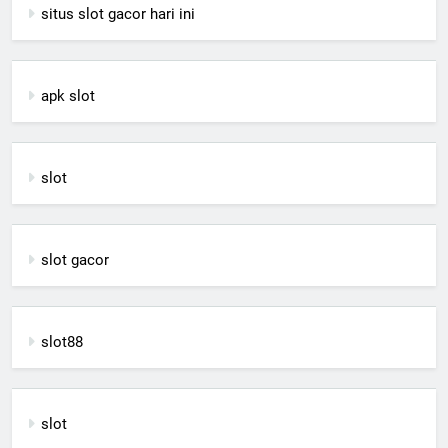
situs slot gacor hari ini
apk slot
slot
slot gacor
slot88
slot