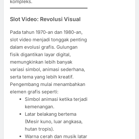
kompleks.
Slot Video: Revolusi Visual
Pada tahun 1970-an dan 1980-an,
slot video menjadi tonggak penting
dalam evolusi grafis. Gulungan
fisik digantikan layar digital,
memungkinkan lebih banyak
variasi simbol, animasi sederhana,
serta tema yang lebih kreatif.
Pengembang mulai menambahkan
elemen grafis seperti:
Simbol animasi ketika terjadi
kemenangan.
Latar belakang bertema
(Mesir kuno, luar angkasa,
hutan tropis).
Warna cerah dan musik latar