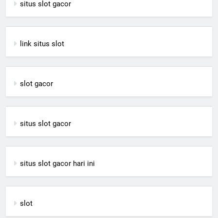
situs slot gacor
link situs slot
slot gacor
situs slot gacor
situs slot gacor hari ini
slot