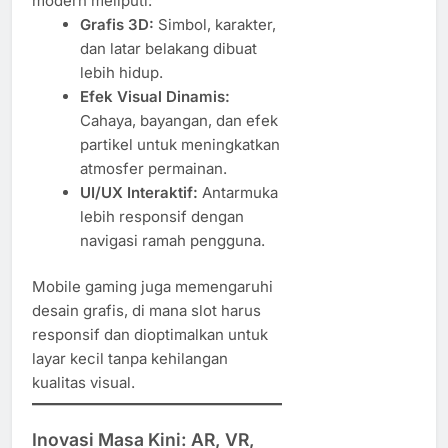
modern meliputi:
Grafis 3D:
Simbol, karakter,
dan latar belakang dibuat
lebih hidup.
Efek Visual Dinamis:
Cahaya, bayangan, dan efek
partikel untuk meningkatkan
atmosfer permainan.
UI/UX Interaktif:
Antarmuka
lebih responsif dengan
navigasi ramah pengguna.
Mobile gaming juga memengaruhi
desain grafis, di mana slot harus
responsif dan dioptimalkan untuk
layar kecil tanpa kehilangan
kualitas visual.
Inovasi Masa Kini: AR, VR,