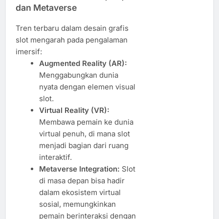
dan Metaverse
Tren terbaru dalam desain grafis
slot mengarah pada pengalaman
imersif:
Augmented Reality (AR):
Menggabungkan dunia
nyata dengan elemen visual
slot.
Virtual Reality (VR):
Membawa pemain ke dunia
virtual penuh, di mana slot
menjadi bagian dari ruang
interaktif.
Metaverse Integration:
Slot
di masa depan bisa hadir
dalam ekosistem virtual
sosial, memungkinkan
pemain berinteraksi dengan