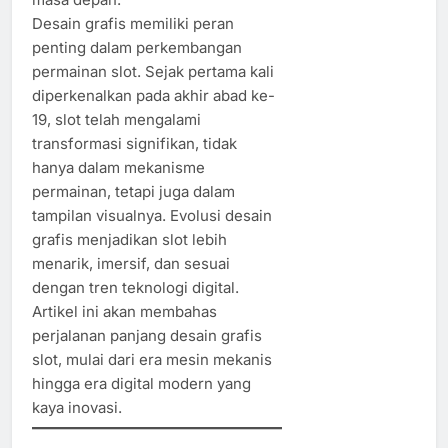
Desain grafis memiliki peran
penting dalam perkembangan
permainan slot. Sejak pertama kali
diperkenalkan pada akhir abad ke-
19, slot telah mengalami
transformasi signifikan, tidak
hanya dalam mekanisme
permainan, tetapi juga dalam
tampilan visualnya. Evolusi desain
grafis menjadikan slot lebih
menarik, imersif, dan sesuai
dengan tren teknologi digital.
Artikel ini akan membahas
perjalanan panjang desain grafis
slot, mulai dari era mesin mekanis
hingga era digital modern yang
kaya inovasi.