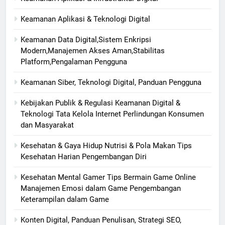
Keamanan Aplikasi & Teknologi Digital
Keamanan Data Digital,Sistem Enkripsi
Modern,Manajemen Akses Aman,Stabilitas
Platform,Pengalaman Pengguna
Keamanan Siber, Teknologi Digital, Panduan Pengguna
Kebijakan Publik & Regulasi Keamanan Digital &
Teknologi Tata Kelola Internet Perlindungan Konsumen
dan Masyarakat
Kesehatan & Gaya Hidup Nutrisi & Pola Makan Tips
Kesehatan Harian Pengembangan Diri
Kesehatan Mental Gamer Tips Bermain Game Online
Manajemen Emosi dalam Game Pengembangan
Keterampilan dalam Game
Konten Digital, Panduan Penulisan, Strategi SEO,