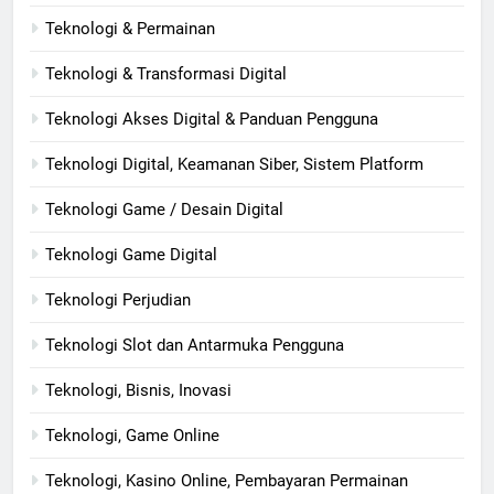
Teknologi & Permainan
Teknologi & Transformasi Digital
Teknologi Akses Digital & Panduan Pengguna
Teknologi Digital, Keamanan Siber, Sistem Platform
Teknologi Game / Desain Digital
Teknologi Game Digital
Teknologi Perjudian
Teknologi Slot dan Antarmuka Pengguna
Teknologi, Bisnis, Inovasi
Teknologi, Game Online
Teknologi, Kasino Online, Pembayaran Permainan