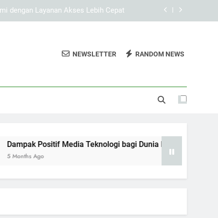
mi dengan Layanan Akses Lebih Cepat
ia Teknologi bagi Dunia Bisnis Online
ng Mendukung Platform Digital Tiara4D
NEWSLETTER
RANDOM NEWS
elum Digunakan agar Akses Lebih Aman
tuk Kebutuhan Pertanian Dan Perkebunan.
mi dengan Layanan Akses Lebih Cepat
ia Teknologi bagi Dunia Bisnis Online
ng Mendukung Platform Digital Tiara4D
Positif Media Teknologi bagi Dunia Bisnis Online
Mengu
 Ago
5 Mont