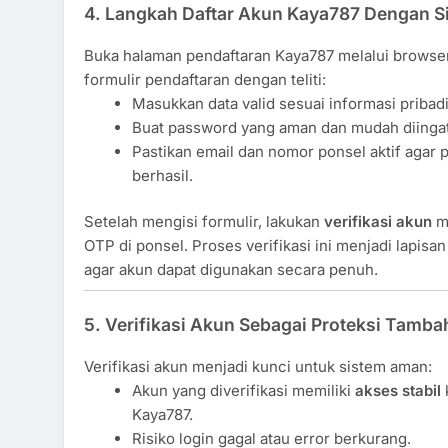
4. Langkah Daftar Akun Kaya787 Dengan 
Buka halaman pendaftaran Kaya787 melalui browser y
formulir pendaftaran dengan teliti:
Masukkan data valid sesuai informasi pribadi
Buat password yang aman dan mudah diingat
Pastikan email dan nomor ponsel aktif agar p
berhasil.
Setelah mengisi formulir, lakukan
verifikasi akun
me
OTP di ponsel. Proses verifikasi ini menjadi lapi
agar akun dapat digunakan secara penuh.
5. Verifikasi Akun Sebagai Proteksi Tamb
Verifikasi akun menjadi kunci untuk sistem aman:
Akun yang diverifikasi memiliki
akses stabil
Kaya787.
Risiko login gagal atau error berkurang.