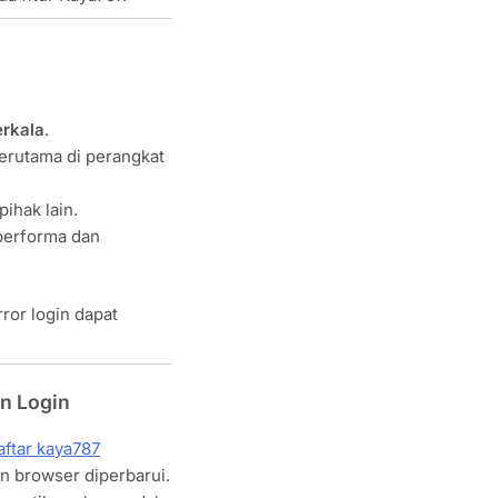
erkala
.
erutama di perangkat
ihak lain.
performa dan
ror login dapat
n Login
aftar kaya787
n browser diperbarui.