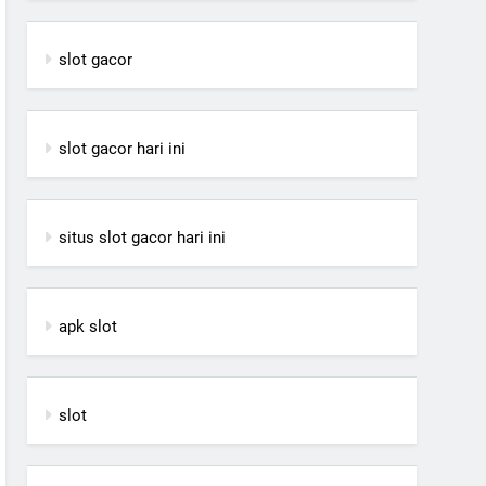
slot gacor
slot gacor hari ini
situs slot gacor hari ini
apk slot
slot