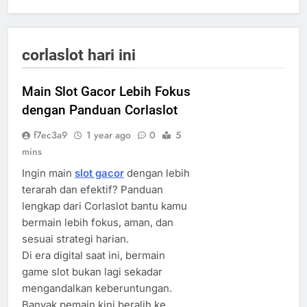
corlaslot hari ini
Main Slot Gacor Lebih Fokus
dengan Panduan Corlaslot
f7ec3a9
1 year ago
0
5
mins
Ingin main
slot gacor
dengan lebih
terarah dan efektif? Panduan
lengkap dari Corlaslot bantu kamu
bermain lebih fokus, aman, dan
sesuai strategi harian.
Di era digital saat ini, bermain
game slot bukan lagi sekadar
mengandalkan keberuntungan.
Banyak pemain kini beralih ke