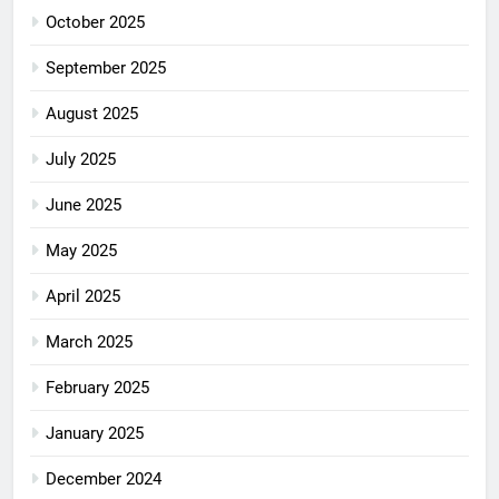
October 2025
September 2025
August 2025
July 2025
June 2025
May 2025
April 2025
March 2025
February 2025
January 2025
December 2024