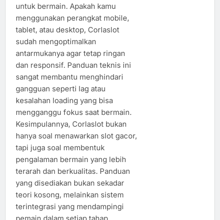
untuk bermain. Apakah kamu
menggunakan perangkat mobile,
tablet, atau desktop, Corlaslot
sudah mengoptimalkan
antarmukanya agar tetap ringan
dan responsif. Panduan teknis ini
sangat membantu menghindari
gangguan seperti lag atau
kesalahan loading yang bisa
mengganggu fokus saat bermain.
Kesimpulannya, Corlaslot bukan
hanya soal menawarkan slot gacor,
tapi juga soal membentuk
pengalaman bermain yang lebih
terarah dan berkualitas. Panduan
yang disediakan bukan sekadar
teori kosong, melainkan sistem
terintegrasi yang mendampingi
pemain dalam setiap tahap