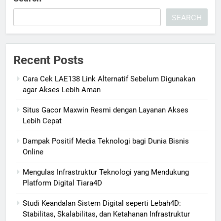
SEARCH
Recent Posts
Cara Cek LAE138 Link Alternatif Sebelum Digunakan
agar Akses Lebih Aman
Situs Gacor Maxwin Resmi dengan Layanan Akses
Lebih Cepat
Dampak Positif Media Teknologi bagi Dunia Bisnis
Online
Mengulas Infrastruktur Teknologi yang Mendukung
Platform Digital Tiara4D
Studi Keandalan Sistem Digital seperti Lebah4D:
Stabilitas, Skalabilitas, dan Ketahanan Infrastruktur