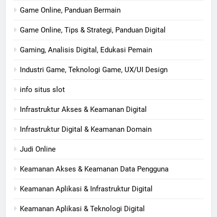
Game Online, Panduan Bermain
Game Online, Tips & Strategi, Panduan Digital
Gaming, Analisis Digital, Edukasi Pemain
Industri Game, Teknologi Game, UX/UI Design
info situs slot
Infrastruktur Akses & Keamanan Digital
Infrastruktur Digital & Keamanan Domain
Judi Online
Keamanan Akses & Keamanan Data Pengguna
Keamanan Aplikasi & Infrastruktur Digital
Keamanan Aplikasi & Teknologi Digital