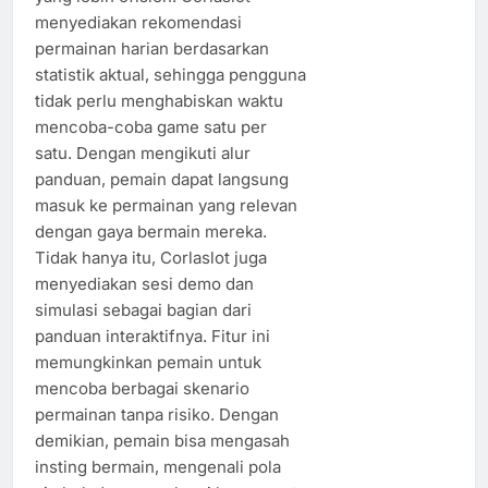
menyediakan rekomendasi
permainan harian berdasarkan
statistik aktual, sehingga pengguna
tidak perlu menghabiskan waktu
mencoba-coba game satu per
satu. Dengan mengikuti alur
panduan, pemain dapat langsung
masuk ke permainan yang relevan
dengan gaya bermain mereka.
Tidak hanya itu, Corlaslot juga
menyediakan sesi demo dan
simulasi sebagai bagian dari
panduan interaktifnya. Fitur ini
memungkinkan pemain untuk
mencoba berbagai skenario
permainan tanpa risiko. Dengan
demikian, pemain bisa mengasah
insting bermain, mengenali pola