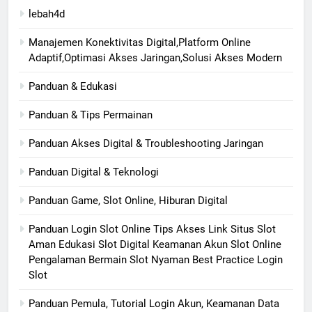
lebah4d
Manajemen Konektivitas Digital,Platform Online
Adaptif,Optimasi Akses Jaringan,Solusi Akses Modern
Panduan & Edukasi
Panduan & Tips Permainan
Panduan Akses Digital & Troubleshooting Jaringan
Panduan Digital & Teknologi
Panduan Game, Slot Online, Hiburan Digital
Panduan Login Slot Online Tips Akses Link Situs Slot
Aman Edukasi Slot Digital Keamanan Akun Slot Online
Pengalaman Bermain Slot Nyaman Best Practice Login
Slot
Panduan Pemula, Tutorial Login Akun, Keamanan Data