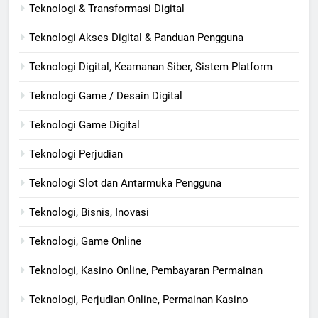
Teknologi & Transformasi Digital
Teknologi Akses Digital & Panduan Pengguna
Teknologi Digital, Keamanan Siber, Sistem Platform
Teknologi Game / Desain Digital
Teknologi Game Digital
Teknologi Perjudian
Teknologi Slot dan Antarmuka Pengguna
Teknologi, Bisnis, Inovasi
Teknologi, Game Online
Teknologi, Kasino Online, Pembayaran Permainan
Teknologi, Perjudian Online, Permainan Kasino