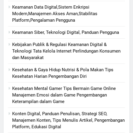
Keamanan Data Digital,Sistem Enkripsi
Modern,Manajemen Akses Aman,Stabilitas
Platform,Pengalaman Pengguna
Keamanan Siber, Teknologi Digital, Panduan Pengguna
Kebijakan Publik & Regulasi Keamanan Digital &
Teknologi Tata Kelola Internet Perlindungan Konsumen
dan Masyarakat
Kesehatan & Gaya Hidup Nutrisi & Pola Makan Tips
Kesehatan Harian Pengembangan Diri
Kesehatan Mental Gamer Tips Bermain Game Online
Manajemen Emosi dalam Game Pengembangan
Keterampilan dalam Game
Konten Digital, Panduan Penulisan, Strategi SEO,
Manajemen Konten, Tips Menulis Artikel, Pengembangan
Platform, Edukasi Digital