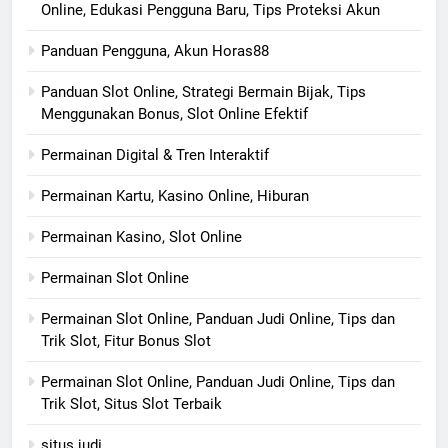
Online, Edukasi Pengguna Baru, Tips Proteksi Akun
Panduan Pengguna, Akun Horas88
Panduan Slot Online, Strategi Bermain Bijak, Tips
Menggunakan Bonus, Slot Online Efektif
Permainan Digital & Tren Interaktif
Permainan Kartu, Kasino Online, Hiburan
Permainan Kasino, Slot Online
Permainan Slot Online
Permainan Slot Online, Panduan Judi Online, Tips dan
Trik Slot, Fitur Bonus Slot
Permainan Slot Online, Panduan Judi Online, Tips dan
Trik Slot, Situs Slot Terbaik
situs judi