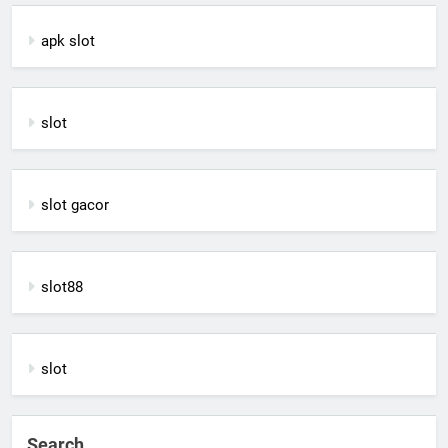
apk slot
slot
slot gacor
slot88
slot
Search