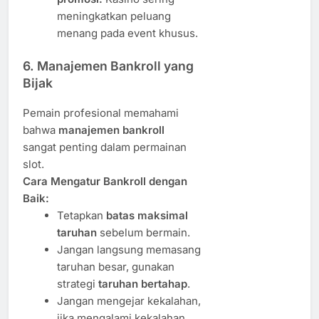
meningkatkan peluang
menang pada event khusus.
6. Manajemen Bankroll yang
Bijak
Pemain profesional memahami
bahwa
manajemen bankroll
sangat penting dalam permainan
slot.
Cara Mengatur Bankroll dengan
Baik:
Tetapkan
batas maksimal
taruhan
sebelum bermain.
Jangan langsung memasang
taruhan besar, gunakan
strategi
taruhan bertahap
.
Jangan mengejar kekalahan,
jika mengalami kekalahan