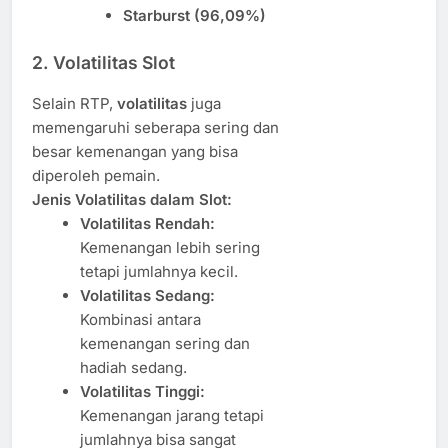
Starburst (96,09%)
2. Volatilitas Slot
Selain RTP,
volatilitas
juga
memengaruhi seberapa sering dan
besar kemenangan yang bisa
diperoleh pemain.
Jenis Volatilitas dalam Slot:
Volatilitas Rendah:
Kemenangan lebih sering
tetapi jumlahnya kecil.
Volatilitas Sedang:
Kombinasi antara
kemenangan sering dan
hadiah sedang.
Volatilitas Tinggi:
Kemenangan jarang tetapi
jumlahnya bisa sangat