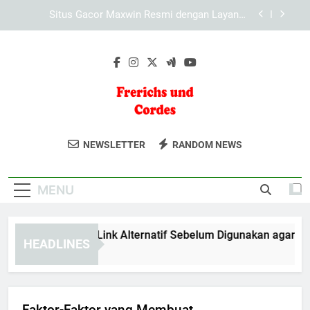
Skip
Dampak Positif Media Teknologi bagi Dunia
to
Bisnis Online
content
Mengulas Infrastruktur Teknologi yang
Mendukung Platform Digital Tiara4D
Cara Cek LAE138 Link Alternatif Sebelum
Digunakan agar Akses Lebih Aman
Situs Gacor Maxwin Resmi dengan Layanan
Akses Lebih Cepat
Frerichs Und
Frerichs Und Cordes Menyediakan Alat
Dampak Positif Media Teknologi bagi Dunia
NEWSLETTER
RANDOM NEWS
Bisnis Online
Cordes
Dan Produk Berkualitas Tinggi Untuk
Mengulas Infrastruktur Teknologi yang
Kebutuhan Pertanian Dan Perkebunan.
Mendukung Platform Digital Tiara4D
MENU
ara Cek LAE138 Link Alternatif Sebelum Digunakan agar Aks
HEADLINES
Months Ago
Faktor-Faktor yang Membuat