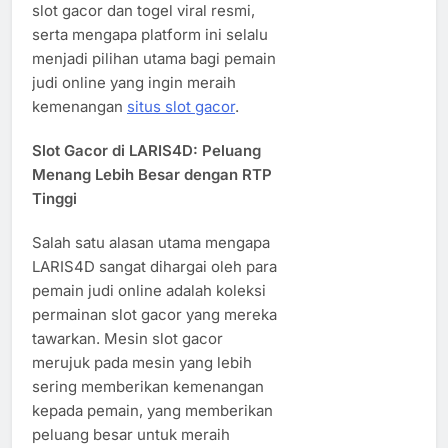
slot gacor dan togel viral resmi,
serta mengapa platform ini selalu
menjadi pilihan utama bagi pemain
judi online yang ingin meraih
kemenangan
situs slot gacor
.
Slot Gacor di LARIS4D: Peluang
Menang Lebih Besar dengan RTP
Tinggi
Salah satu alasan utama mengapa
LARIS4D sangat dihargai oleh para
pemain judi online adalah koleksi
permainan slot gacor yang mereka
tawarkan. Mesin slot gacor
merujuk pada mesin yang lebih
sering memberikan kemenangan
kepada pemain, yang memberikan
peluang besar untuk meraih