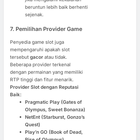
beruntun lebih baik berhenti
sejenak.
7. Pemilihan Provider Game
Penyedia game slot juga
mempengaruhi apakah slot
tersebut
gacor
atau tidak.
Beberapa provider terkenal
dengan permainan yang memiliki
RTP tinggi dan fitur menarik.
Provider Slot dengan Reputasi
Baik:
Pragmatic Play (Gates of
Olympus, Sweet Bonanza)
NetEnt (Starburst, Gonzo’s
Quest)
Play’n GO (Book of Dead,
Rise of Olympus)