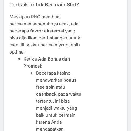
Terbaik untuk Bermain Slot?
Meskipun RNG membuat
permainan sepenuhnya acak, ada
beberapa
faktor eksternal
yang
bisa dijadikan pertimbangan untuk
memilih waktu bermain yang lebih
optimal:
Ketika Ada Bonus dan
Promosi:
Beberapa kasino
menawarkan
bonus
free spin atau
cashback
pada waktu
tertentu. Ini bisa
menjadi waktu yang
baik untuk bermain
karena Anda
mendapatkan