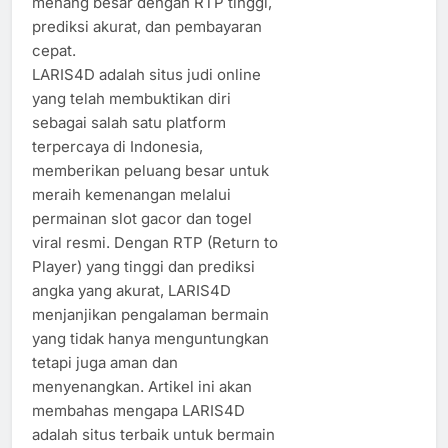
menang besar dengan RTP tinggi,
prediksi akurat, dan pembayaran
cepat.
LARIS4D adalah situs judi online
yang telah membuktikan diri
sebagai salah satu platform
terpercaya di Indonesia,
memberikan peluang besar untuk
meraih kemenangan melalui
permainan slot gacor dan togel
viral resmi. Dengan RTP (Return to
Player) yang tinggi dan prediksi
angka yang akurat, LARIS4D
menjanjikan pengalaman bermain
yang tidak hanya menguntungkan
tetapi juga aman dan
menyenangkan. Artikel ini akan
membahas mengapa LARIS4D
adalah situs terbaik untuk bermain