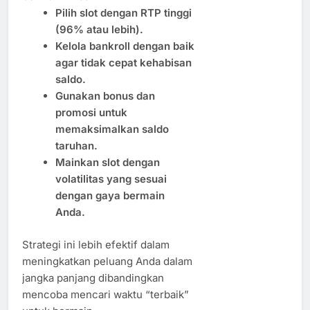
Pilih slot dengan RTP tinggi
(96% atau lebih).
Kelola bankroll dengan baik
agar tidak cepat kehabisan
saldo.
Gunakan bonus dan
promosi untuk
memaksimalkan saldo
taruhan.
Mainkan slot dengan
volatilitas yang sesuai
dengan gaya bermain
Anda.
Strategi ini lebih efektif dalam
meningkatkan peluang Anda dalam
jangka panjang dibandingkan
mencoba mencari waktu “terbaik”