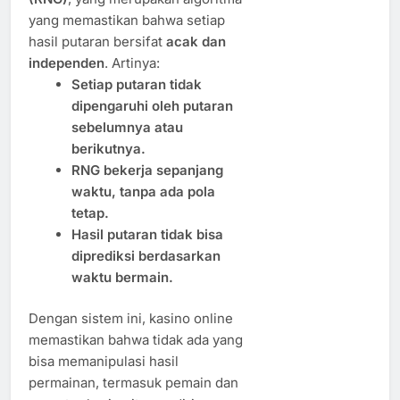
yang memastikan bahwa setiap
hasil putaran bersifat
acak dan
independen
. Artinya:
Setiap putaran tidak
dipengaruhi oleh putaran
sebelumnya atau
berikutnya.
RNG bekerja sepanjang
waktu, tanpa ada pola
tetap.
Hasil putaran tidak bisa
diprediksi berdasarkan
waktu bermain.
Dengan sistem ini, kasino online
memastikan bahwa tidak ada yang
bisa memanipulasi hasil
permainan, termasuk pemain dan