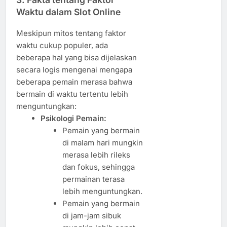
Waktu dalam Slot Online
Meskipun mitos tentang faktor
waktu cukup populer, ada
beberapa hal yang bisa dijelaskan
secara logis mengenai mengapa
beberapa pemain merasa bahwa
bermain di waktu tertentu lebih
menguntungkan:
Psikologi Pemain:
Pemain yang bermain
di malam hari mungkin
merasa lebih rileks
dan fokus, sehingga
permainan terasa
lebih menguntungkan.
Pemain yang bermain
di jam-jam sibuk