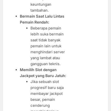
keuntungan
tambahan.
Bermain Saat Lalu Lintas
Pemain Rendah:
Beberapa pemain
lebih suka bermain
saat tidak banyak
pemain lain untuk
menghindari server
yang lambat atau
gangguan teknis.
Memilih Slot dengan
Jackpot yang Baru Jatuh:
Jika sebuah slot
progresif baru saja
membayar jackpot
besar, pemain
cenderung