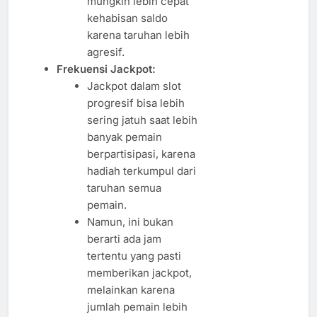
mungkin lebih cepat
kehabisan saldo
karena taruhan lebih
agresif.
Frekuensi Jackpot:
Jackpot dalam slot
progresif bisa lebih
sering jatuh saat lebih
banyak pemain
berpartisipasi, karena
hadiah terkumpul dari
taruhan semua
pemain.
Namun, ini bukan
berarti ada jam
tertentu yang pasti
memberikan jackpot,
melainkan karena
jumlah pemain lebih