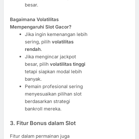
besar.
Bagaimana Volatilitas
Mempengaruhi Slot Gacor?
Jika ingin kemenangan lebih
sering, pilih
volatilitas
rendah
.
Jika mengincar jackpot
besar, pilih
volatilitas tinggi
tetapi siapkan modal lebih
banyak.
Pemain profesional sering
menyesuaikan pilihan slot
berdasarkan strategi
bankroll mereka.
3. Fitur Bonus dalam Slot
Fitur dalam permainan juga