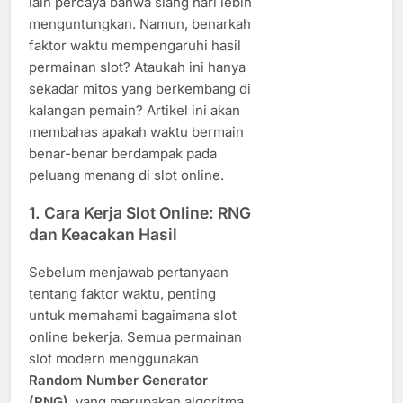
lain percaya bahwa siang hari lebih
menguntungkan. Namun, benarkah
faktor waktu mempengaruhi hasil
permainan slot? Ataukah ini hanya
sekadar mitos yang berkembang di
kalangan pemain? Artikel ini akan
membahas apakah waktu bermain
benar-benar berdampak pada
peluang menang di slot online.
1. Cara Kerja Slot Online: RNG
dan Keacakan Hasil
Sebelum menjawab pertanyaan
tentang faktor waktu, penting
untuk memahami bagaimana slot
online bekerja. Semua permainan
slot modern menggunakan
Random Number Generator
(RNG)
, yang merupakan algoritma