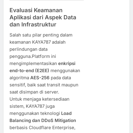
Evaluasi Keamanan
Aplikasi dari Aspek Data
dan Infrastruktur
Salah satu pilar penting dalam
keamanan KAYA787 adalah
perlindungan data
pengguna.Platform ini
mengimplementasikan
enkripsi
end-to-end (E2EE)
menggunakan
algoritma
AES-256
pada data
sensitif, baik saat transit maupun
saat disimpan di server.
Untuk menjaga ketersediaan
sistem, KAYA787 juga
menggunakan teknologi
Load
Balancing dan DDoS Mitigation
berbasis Cloudflare Enterprise,