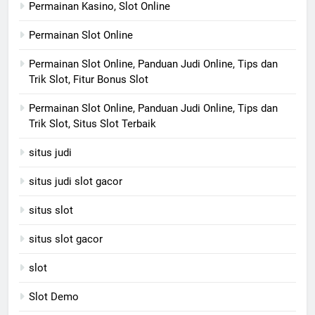
Permainan Kasino, Slot Online
Permainan Slot Online
Permainan Slot Online, Panduan Judi Online, Tips dan
Trik Slot, Fitur Bonus Slot
Permainan Slot Online, Panduan Judi Online, Tips dan
Trik Slot, Situs Slot Terbaik
situs judi
situs judi slot gacor
situs slot
situs slot gacor
slot
Slot Demo