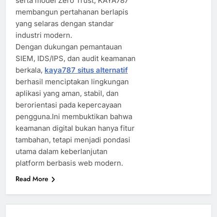
serta model Zero Trust, KAYA787
membangun pertahanan berlapis
yang selaras dengan standar
industri modern.
Dengan dukungan pemantauan
SIEM, IDS/IPS, dan audit keamanan
berkala,
kaya787 situs alternatif
berhasil menciptakan lingkungan
aplikasi yang aman, stabil, dan
berorientasi pada kepercayaan
pengguna.Ini membuktikan bahwa
keamanan digital bukan hanya fitur
tambahan, tetapi menjadi pondasi
utama dalam keberlanjutan
platform berbasis web modern.
Read More