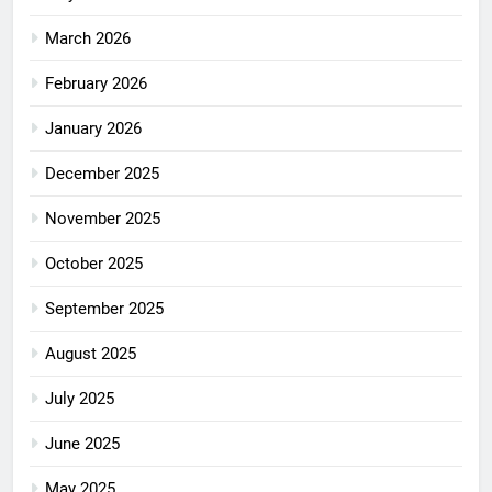
March 2026
February 2026
January 2026
December 2025
November 2025
October 2025
September 2025
August 2025
July 2025
June 2025
May 2025