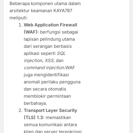
Beberapa komponen utama dalam
arsitektur keamanan KAYA787
meliputi:
Web Application Firewall
(WAF):
berfungsi sebagai
lapisan pelindung utama
dari serangan berbasis
aplikasi seperti
SQL
injection
,
XSS
, dan
command injection
.WAF
juga mengidentifikasi
anomali perilaku pengguna
dan secara otomatis
memblokir permintaan
berbahaya.
Transport Layer Security
(TLS) 1.3:
memastikan
semua komunikasi antara
klien dan server terenkripsi