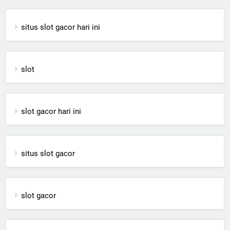
situs slot gacor hari ini
slot
slot gacor hari ini
situs slot gacor
slot gacor