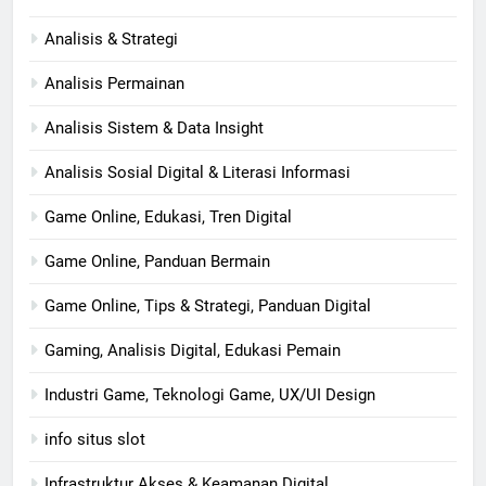
Analisis & Strategi
Analisis Permainan
Analisis Sistem & Data Insight
Analisis Sosial Digital & Literasi Informasi
Game Online, Edukasi, Tren Digital
Game Online, Panduan Bermain
Game Online, Tips & Strategi, Panduan Digital
Gaming, Analisis Digital, Edukasi Pemain
Industri Game, Teknologi Game, UX/UI Design
info situs slot
Infrastruktur Akses & Keamanan Digital