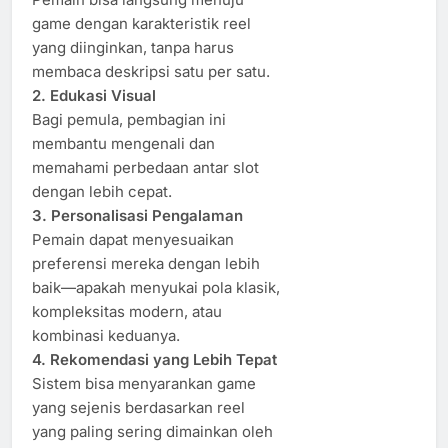
game dengan karakteristik reel
yang diinginkan, tanpa harus
membaca deskripsi satu per satu.
2. Edukasi Visual
Bagi pemula, pembagian ini
membantu mengenali dan
memahami perbedaan antar slot
dengan lebih cepat.
3. Personalisasi Pengalaman
Pemain dapat menyesuaikan
preferensi mereka dengan lebih
baik—apakah menyukai pola klasik,
kompleksitas modern, atau
kombinasi keduanya.
4. Rekomendasi yang Lebih Tepat
Sistem bisa menyarankan game
yang sejenis berdasarkan reel
yang paling sering dimainkan oleh