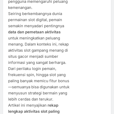
pengguna memengaruhi peluang
kemenangan.
Seiring berkembangnya dunia
permainan slot digital, pemain
semakin menyadari pentingnya
data dan pemetaan aktivitas
untuk meningkatkan peluang
menang. Dalam konteks ini, rekap
aktivitas slot gampang menang di
situs gacor menjadi sumber
informasi yang sangat berharga.
Dari perilaku login pemain,
frekuensi spin, hingga slot yang
paling banyak memicu fitur bonus
—semuanya bisa digunakan untuk
menyusun strategi bermain yang
lebih cerdas dan terukur.
Artikel ini menyajikan
rekap
lengkap aktivitas slot paling