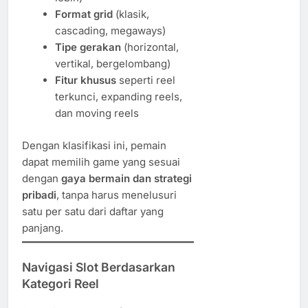
Format grid
(klasik,
cascading, megaways)
Tipe gerakan
(horizontal,
vertikal, bergelombang)
Fitur khusus
seperti reel
terkunci, expanding reels,
dan moving reels
Dengan klasifikasi ini, pemain
dapat memilih game yang sesuai
dengan
gaya bermain dan strategi
pribadi
, tanpa harus menelusuri
satu per satu dari daftar yang
panjang.
Navigasi Slot Berdasarkan
Kategori Reel