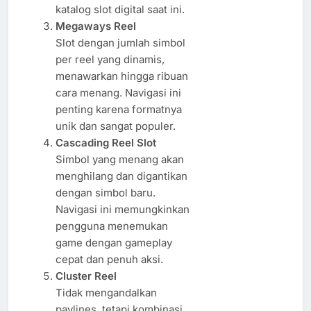
katalog slot digital saat ini.
Megaways Reel
Slot dengan jumlah simbol
per reel yang dinamis,
menawarkan hingga ribuan
cara menang. Navigasi ini
penting karena formatnya
unik dan sangat populer.
Cascading Reel Slot
Simbol yang menang akan
menghilang dan digantikan
dengan simbol baru.
Navigasi ini memungkinkan
pengguna menemukan
game dengan gameplay
cepat dan penuh aksi.
Cluster Reel
Tidak mengandalkan
paylines, tetapi kombinasi