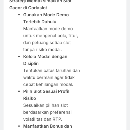
Strategi Memaksimalkan Slot
Gacor di Corlaslot
Gunakan Mode Demo
Terlebih Dahulu
Manfaatkan mode demo
untuk mengenal pola, fitur,
dan peluang setiap slot
tanpa risiko modal.
Kelola Modal dengan
Disiplin
Tentukan batas taruhan dan
waktu bermain agar tidak
cepat kehilangan modal.
Pilih Slot Sesuai Profil
Risiko
Sesuaikan pilihan slot
berdasarkan preferensi
volatilitas dan RTP.
Manfaatkan Bonus dan