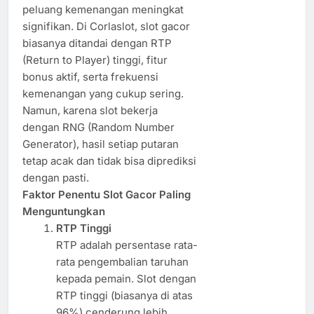
peluang kemenangan meningkat
signifikan. Di Corlaslot, slot gacor
biasanya ditandai dengan RTP
(Return to Player) tinggi, fitur
bonus aktif, serta frekuensi
kemenangan yang cukup sering.
Namun, karena slot bekerja
dengan RNG (Random Number
Generator), hasil setiap putaran
tetap acak dan tidak bisa diprediksi
dengan pasti.
Faktor Penentu Slot Gacor Paling
Menguntungkan
RTP Tinggi
RTP adalah persentase rata-
rata pengembalian taruhan
kepada pemain. Slot dengan
RTP tinggi (biasanya di atas
96%) cenderung lebih