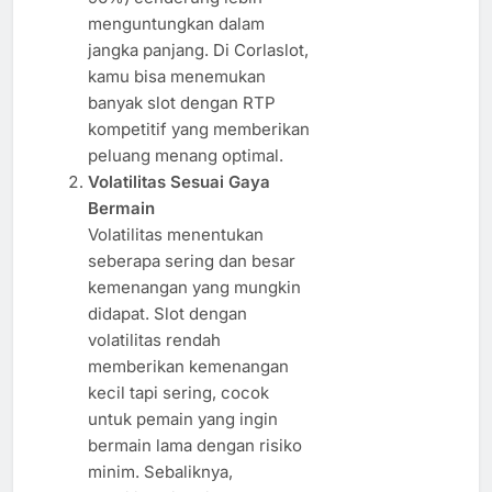
menguntungkan dalam
jangka panjang. Di Corlaslot,
kamu bisa menemukan
banyak slot dengan RTP
kompetitif yang memberikan
peluang menang optimal.
Volatilitas Sesuai Gaya
Bermain
Volatilitas menentukan
seberapa sering dan besar
kemenangan yang mungkin
didapat. Slot dengan
volatilitas rendah
memberikan kemenangan
kecil tapi sering, cocok
untuk pemain yang ingin
bermain lama dengan risiko
minim. Sebaliknya,