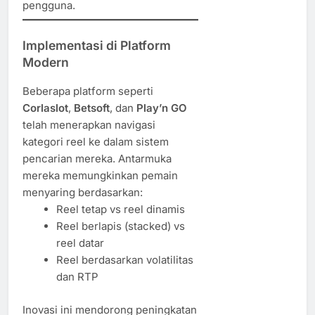
pengguna.
Implementasi di Platform
Modern
Beberapa platform seperti
Corlaslot
,
Betsoft
, dan
Play’n GO
telah menerapkan navigasi
kategori reel ke dalam sistem
pencarian mereka. Antarmuka
mereka memungkinkan pemain
menyaring berdasarkan:
Reel tetap vs reel dinamis
Reel berlapis (stacked) vs
reel datar
Reel berdasarkan volatilitas
dan RTP
Inovasi ini mendorong peningkatan