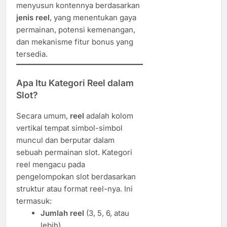
menyusun kontennya berdasarkan
jenis reel
, yang menentukan gaya
permainan, potensi kemenangan,
dan mekanisme fitur bonus yang
tersedia.
Apa Itu Kategori Reel dalam
Slot?
Secara umum,
reel
adalah kolom
vertikal tempat simbol-simbol
muncul dan berputar dalam
sebuah permainan slot. Kategori
reel mengacu pada
pengelompokan slot berdasarkan
struktur atau format reel-nya. Ini
termasuk:
Jumlah reel
(3, 5, 6, atau
lebih)