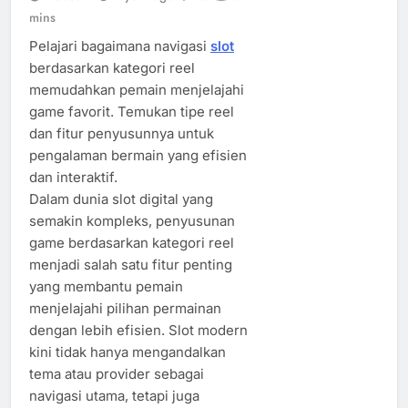
mins
Pelajari bagaimana navigasi
slot
berdasarkan kategori reel
memudahkan pemain menjelajahi
game favorit. Temukan tipe reel
dan fitur penyusunnya untuk
pengalaman bermain yang efisien
dan interaktif.
Dalam dunia slot digital yang
semakin kompleks, penyusunan
game berdasarkan kategori reel
menjadi salah satu fitur penting
yang membantu pemain
menjelajahi pilihan permainan
dengan lebih efisien. Slot modern
kini tidak hanya mengandalkan
tema atau provider sebagai
navigasi utama, tetapi juga