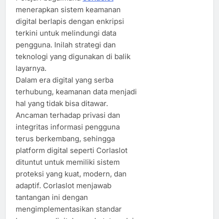
menerapkan sistem keamanan
digital berlapis dengan enkripsi
terkini untuk melindungi data
pengguna. Inilah strategi dan
teknologi yang digunakan di balik
layarnya.
Dalam era digital yang serba
terhubung, keamanan data menjadi
hal yang tidak bisa ditawar.
Ancaman terhadap privasi dan
integritas informasi pengguna
terus berkembang, sehingga
platform digital seperti Corlaslot
dituntut untuk memiliki sistem
proteksi yang kuat, modern, dan
adaptif. Corlaslot menjawab
tantangan ini dengan
mengimplementasikan standar