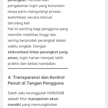
pengalaman login yang konsisten
tanpa perlu mengulangi proses
autentikasi secara manual
berulang kali.
Hal ini penting bagi pengguna yang
memiliki mobilitas tinggi dan
sering berpindah perangkat dalam
waktu singkat. Dengan
sinkronisasi lintas perangkat yang
aman
, login harian menjadi lebih
praktis dan bebas hambatan.
4. Transparansi dan Kontrol
Penuh di Tangan Pengguna
Salah satu keunggulan HORAS88
adalah fitur
manajemen akun
mandiri
yang memungkinkan