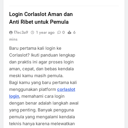
Login Corlaslot Aman dan
Anti Ribet untuk Pemula
f7ec3a9
1 year ago
0
6
mins
Baru pertama kali login ke
Corlaslot? Ikuti panduan lengkap
dan praktis ini agar proses login
aman, cepat, dan bebas kendala
meski kamu masih pemula.
Bagi kamu yang baru pertama kali
menggunakan platform
corlaslot
login
, memahami cara login
dengan benar adalah langkah awal
yang penting. Banyak pengguna
pemula yang mengalami kendala
teknis hanya karena melewatkan