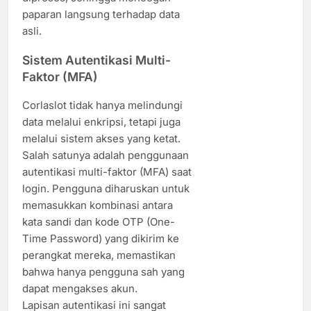
paparan langsung terhadap data
asli.
Sistem Autentikasi Multi-
Faktor (MFA)
Corlaslot tidak hanya melindungi
data melalui enkripsi, tetapi juga
melalui sistem akses yang ketat.
Salah satunya adalah penggunaan
autentikasi multi-faktor (MFA) saat
login. Pengguna diharuskan untuk
memasukkan kombinasi antara
kata sandi dan kode OTP (One-
Time Password) yang dikirim ke
perangkat mereka, memastikan
bahwa hanya pengguna sah yang
dapat mengakses akun.
Lapisan autentikasi ini sangat