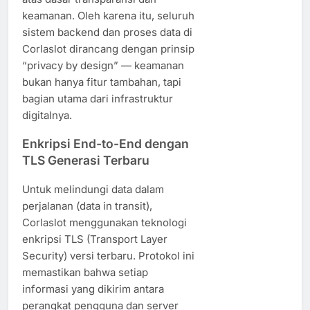
keamanan. Oleh karena itu, seluruh
sistem backend dan proses data di
Corlaslot dirancang dengan prinsip
“privacy by design” — keamanan
bukan hanya fitur tambahan, tapi
bagian utama dari infrastruktur
digitalnya.
Enkripsi End-to-End dengan
TLS Generasi Terbaru
Untuk melindungi data dalam
perjalanan (data in transit),
Corlaslot menggunakan teknologi
enkripsi TLS (Transport Layer
Security) versi terbaru. Protokol ini
memastikan bahwa setiap
informasi yang dikirim antara
perangkat pengguna dan server