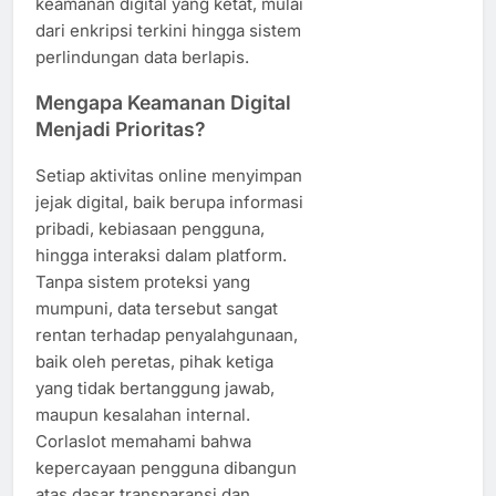
keamanan digital yang ketat, mulai
dari enkripsi terkini hingga sistem
perlindungan data berlapis.
Mengapa Keamanan Digital
Menjadi Prioritas?
Setiap aktivitas online menyimpan
jejak digital, baik berupa informasi
pribadi, kebiasaan pengguna,
hingga interaksi dalam platform.
Tanpa sistem proteksi yang
mumpuni, data tersebut sangat
rentan terhadap penyalahgunaan,
baik oleh peretas, pihak ketiga
yang tidak bertanggung jawab,
maupun kesalahan internal.
Corlaslot memahami bahwa
kepercayaan pengguna dibangun
atas dasar transparansi dan