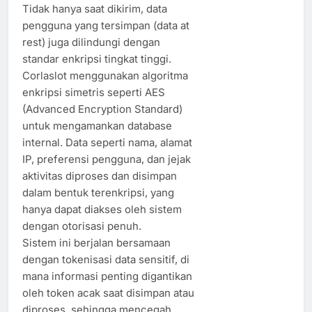
Tidak hanya saat dikirim, data
pengguna yang tersimpan (data at
rest) juga dilindungi dengan
standar enkripsi tingkat tinggi.
Corlaslot menggunakan algoritma
enkripsi simetris seperti AES
(Advanced Encryption Standard)
untuk mengamankan database
internal. Data seperti nama, alamat
IP, preferensi pengguna, dan jejak
aktivitas diproses dan disimpan
dalam bentuk terenkripsi, yang
hanya dapat diakses oleh sistem
dengan otorisasi penuh.
Sistem ini berjalan bersamaan
dengan tokenisasi data sensitif, di
mana informasi penting digantikan
oleh token acak saat disimpan atau
diproses, sehingga mencegah