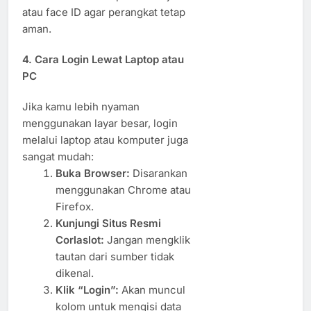
atau face ID agar perangkat tetap
aman.
4. Cara Login Lewat Laptop atau
PC
Jika kamu lebih nyaman
menggunakan layar besar, login
melalui laptop atau komputer juga
sangat mudah:
Buka Browser:
Disarankan
menggunakan Chrome atau
Firefox.
Kunjungi Situs Resmi
Corlaslot:
Jangan mengklik
tautan dari sumber tidak
dikenal.
Klik “Login”:
Akan muncul
kolom untuk mengisi data