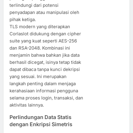
terlindungi dari potensi
penyadapan atau manipulasi oleh
pihak ketiga.
TLS modern yang diterapkan
Corlaslot didukung dengan cipher
suite yang kuat seperti AES-256
dan RSA-2048. Kombinasi ini
menjamin bahwa bahkan jika data
berhasil dicegat, isinya tetap tidak
dapat dibaca tanpa kunci dekripsi
yang sesuai. Ini merupakan
langkah penting dalam menjaga
kerahasiaan informasi pengguna
selama proses login, transaksi, dan
aktivitas lainnya.
Perlindungan Data Statis
dengan Enkripsi Simetris