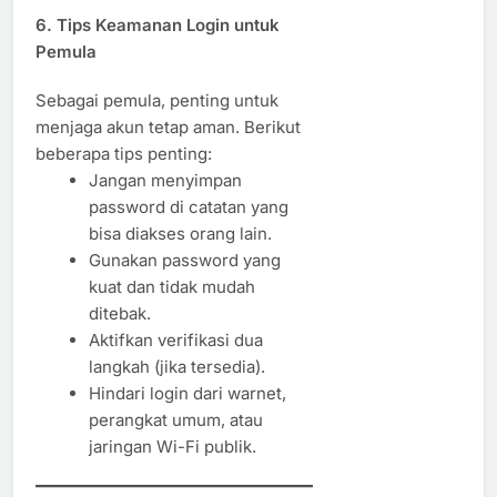
6. Tips Keamanan Login untuk
Pemula
Sebagai pemula, penting untuk
menjaga akun tetap aman. Berikut
beberapa tips penting:
Jangan menyimpan
password di catatan yang
bisa diakses orang lain.
Gunakan password yang
kuat dan tidak mudah
ditebak.
Aktifkan verifikasi dua
langkah (jika tersedia).
Hindari login dari warnet,
perangkat umum, atau
jaringan Wi-Fi publik.