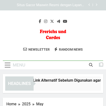
Skip
Dampak Positif Media Teknologi bagi Dunia
to
Bisnis Online
content
Mengulas Infrastruktur Teknologi yang
Mendukung Platform Digital Tiara4D
Cara Cek LAE138 Link Alternatif Sebelum
Digunakan agar Akses Lebih Aman
Situs Gacor Maxwin Resmi dengan Layanan
Akses Lebih Cepat
Frerichs Und
Frerichs Und Cordes Menyediakan Alat
Dampak Positif Media Teknologi bagi Dunia
NEWSLETTER
RANDOM NEWS
Bisnis Online
Cordes
Dan Produk Berkualitas Tinggi Untuk
Mengulas Infrastruktur Teknologi yang
Kebutuhan Pertanian Dan Perkebunan.
Mendukung Platform Digital Tiara4D
MENU
ra Cek LAE138 Link Alternatif Sebelum Digunakan agar Akse
HEADLINES
onths Ago
Home
2025
May