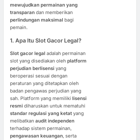
mewujudkan permainan yang
transparan
dan memberikan
perlindungan maksimal
bagi
pemain.
1. Apa Itu Slot Gacor Legal?
Slot gacor legal
adalah permainan
slot yang disediakan oleh
platform
perjudian berlisensi
yang
beroperasi sesuai dengan
peraturan yang ditetapkan oleh
badan pengawas perjudian yang
sah. Platform yang memiliki
lisensi
resmi
diharuskan untuk mematuhi
standar regulasi yang ketat
yang
melibatkan
audit independen
terhadap sistem permainan,
pengawasan keuangan
, serta