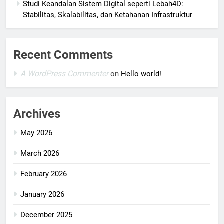
Studi Keandalan Sistem Digital seperti Lebah4D:
Stabilitas, Skalabilitas, dan Ketahanan Infrastruktur
Recent Comments
A WordPress Commenter
on
Hello world!
Archives
May 2026
March 2026
February 2026
January 2026
December 2025