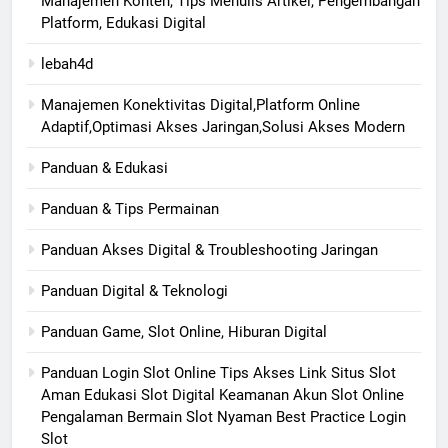
Manajemen Konten, Tips Menulis Artikel, Pengembangan
Platform, Edukasi Digital
lebah4d
Manajemen Konektivitas Digital,Platform Online
Adaptif,Optimasi Akses Jaringan,Solusi Akses Modern
Panduan & Edukasi
Panduan & Tips Permainan
Panduan Akses Digital & Troubleshooting Jaringan
Panduan Digital & Teknologi
Panduan Game, Slot Online, Hiburan Digital
Panduan Login Slot Online Tips Akses Link Situs Slot
Aman Edukasi Slot Digital Keamanan Akun Slot Online
Pengalaman Bermain Slot Nyaman Best Practice Login
Slot