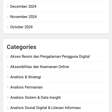
December 2024
November 2024
October 2024
Categories
Akses Resmi dan Pengalaman Pengguna Digital
Aksesibilitas dan Keamanan Online
Analisis & Strategi
Analisis Permainan
Analisis Sistem & Data Insight
Analisis Sosial Digital & Literasi Informasi