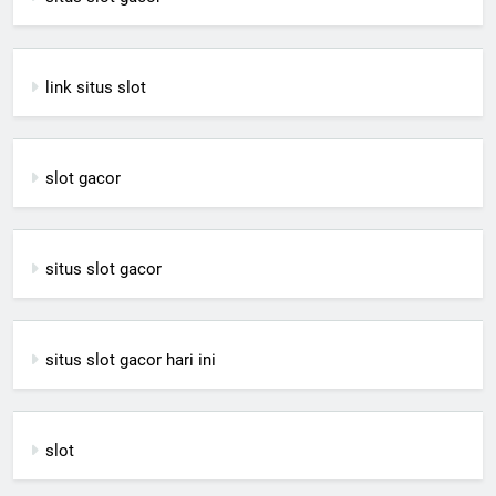
link situs slot
slot gacor
situs slot gacor
situs slot gacor hari ini
slot