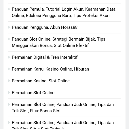
Panduan Pemula, Tutorial Login Akun, Keamanan Data
Online, Edukasi Pengguna Baru, Tips Proteksi Akun
Panduan Pengguna, Akun Horas88
Panduan Slot Online, Strategi Bermain Bijak, Tips
Menggunakan Bonus, Slot Online Efektif
Permainan Digital & Tren Interaktif
Permainan Kartu, Kasino Online, Hiburan
Permainan Kasino, Slot Online
Permainan Slot Online
Permainan Slot Online, Panduan Judi Online, Tips dan
Trik Slot, Fitur Bonus Slot
Permainan Slot Online, Panduan Judi Online, Tips dan