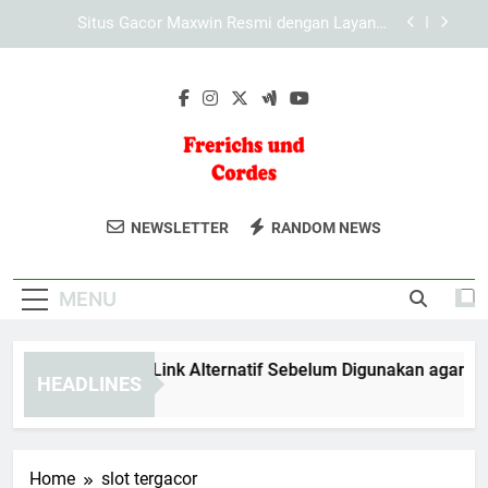
Skip
Dampak Positif Media Teknologi bagi Dunia
to
Bisnis Online
content
Mengulas Infrastruktur Teknologi yang
Mendukung Platform Digital Tiara4D
Cara Cek LAE138 Link Alternatif Sebelum
Digunakan agar Akses Lebih Aman
Situs Gacor Maxwin Resmi dengan Layanan
Akses Lebih Cepat
Frerichs Und
Frerichs Und Cordes Menyediakan Alat
Dampak Positif Media Teknologi bagi Dunia
NEWSLETTER
RANDOM NEWS
Bisnis Online
Cordes
Dan Produk Berkualitas Tinggi Untuk
Mengulas Infrastruktur Teknologi yang
Kebutuhan Pertanian Dan Perkebunan.
Mendukung Platform Digital Tiara4D
MENU
ra Cek LAE138 Link Alternatif Sebelum Digunakan agar Akse
HEADLINES
Months Ago
Home
slot tergacor