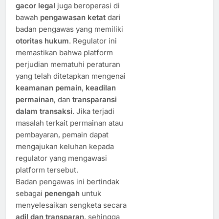
gacor legal
juga beroperasi di
bawah
pengawasan ketat
dari
badan pengawas yang memiliki
otoritas hukum
. Regulator ini
memastikan bahwa platform
perjudian mematuhi peraturan
yang telah ditetapkan mengenai
keamanan pemain
,
keadilan
permainan
, dan
transparansi
dalam transaksi
. Jika terjadi
masalah terkait permainan atau
pembayaran, pemain dapat
mengajukan keluhan kepada
regulator yang mengawasi
platform tersebut.
Badan pengawas ini bertindak
sebagai
penengah
untuk
menyelesaikan sengketa secara
adil dan transparan
, sehingga