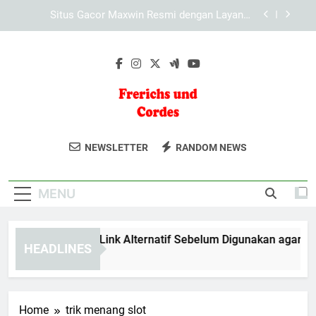
Skip
Dampak Positif Media Teknologi bagi Dunia
to
Bisnis Online
content
Mengulas Infrastruktur Teknologi yang
Mendukung Platform Digital Tiara4D
Cara Cek LAE138 Link Alternatif Sebelum
Digunakan agar Akses Lebih Aman
Situs Gacor Maxwin Resmi dengan Layanan
Akses Lebih Cepat
Frerichs Und
Frerichs Und Cordes Menyediakan Alat
Dampak Positif Media Teknologi bagi Dunia
NEWSLETTER
RANDOM NEWS
Bisnis Online
Cordes
Dan Produk Berkualitas Tinggi Untuk
Mengulas Infrastruktur Teknologi yang
Kebutuhan Pertanian Dan Perkebunan.
Mendukung Platform Digital Tiara4D
MENU
ra Cek LAE138 Link Alternatif Sebelum Digunakan agar Akse
HEADLINES
Months Ago
Home
trik menang slot