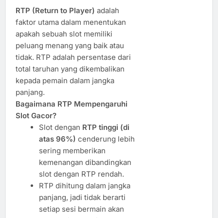
RTP (Return to Player)
adalah
faktor utama dalam menentukan
apakah sebuah slot memiliki
peluang menang yang baik atau
tidak. RTP adalah persentase dari
total taruhan yang dikembalikan
kepada pemain dalam jangka
panjang.
Bagaimana RTP Mempengaruhi
Slot Gacor?
Slot dengan
RTP tinggi (di
atas 96%)
cenderung lebih
sering memberikan
kemenangan dibandingkan
slot dengan RTP rendah.
RTP dihitung dalam jangka
panjang, jadi tidak berarti
setiap sesi bermain akan