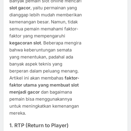
Banyak pemain slot online mencari
slot gacor
, yaitu permainan yang
dianggap lebih mudah memberikan
kemenangan besar. Namun, tidak
semua pemain memahami faktor-
faktor yang mempengaruhi
kegacoran slot
. Beberapa mengira
bahwa keberuntungan semata
yang menentukan, padahal ada
banyak aspek teknis yang
berperan dalam peluang menang.
Artikel ini akan membahas
faktor-
faktor utama yang membuat slot
menjadi gacor
dan bagaimana
pemain bisa menggunakannya
untuk meningkatkan kemenangan
mereka.
1. RTP (Return to Player)