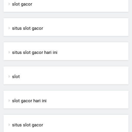
slot gacor
situs slot gacor
situs slot gacor hari ini
slot
slot gacor hari ini
situs slot gacor