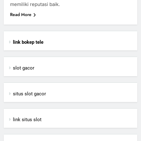
memiliki reputasi baik.
Read More
link bokep tele
slot gacor
situs slot gacor
link situs slot