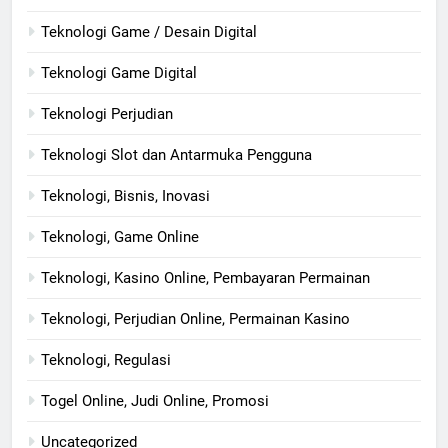
Teknologi Game / Desain Digital
Teknologi Game Digital
Teknologi Perjudian
Teknologi Slot dan Antarmuka Pengguna
Teknologi, Bisnis, Inovasi
Teknologi, Game Online
Teknologi, Kasino Online, Pembayaran Permainan
Teknologi, Perjudian Online, Permainan Kasino
Teknologi, Regulasi
Togel Online, Judi Online, Promosi
Uncategorized