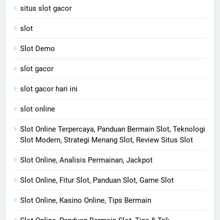
situs slot gacor
slot
Slot Demo
slot gacor
slot gacor hari ini
slot online
Slot Online Terpercaya, Panduan Bermain Slot, Teknologi
Slot Modern, Strategi Menang Slot, Review Situs Slot
Slot Online, Analisis Permainan, Jackpot
Slot Online, Fitur Slot, Panduan Slot, Game Slot
Slot Online, Kasino Online, Tips Bermain