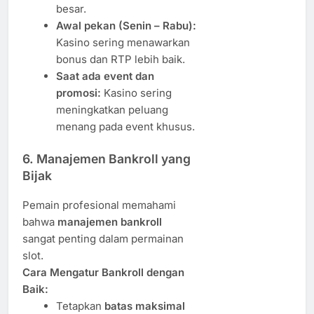
besar.
Awal pekan (Senin – Rabu):
Kasino sering menawarkan
bonus dan RTP lebih baik.
Saat ada event dan
promosi:
Kasino sering
meningkatkan peluang
menang pada event khusus.
6. Manajemen Bankroll yang
Bijak
Pemain profesional memahami
bahwa
manajemen bankroll
sangat penting dalam permainan
slot.
Cara Mengatur Bankroll dengan
Baik:
Tetapkan
batas maksimal