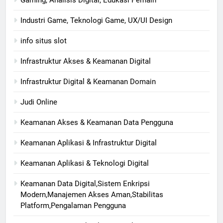
Gaming, Analisis Digital, Edukasi Pemain
Industri Game, Teknologi Game, UX/UI Design
info situs slot
Infrastruktur Akses & Keamanan Digital
Infrastruktur Digital & Keamanan Domain
Judi Online
Keamanan Akses & Keamanan Data Pengguna
Keamanan Aplikasi & Infrastruktur Digital
Keamanan Aplikasi & Teknologi Digital
Keamanan Data Digital,Sistem Enkripsi
Modern,Manajemen Akses Aman,Stabilitas
Platform,Pengalaman Pengguna