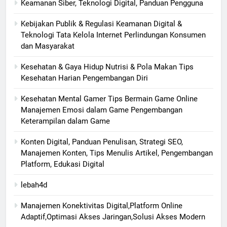
Keamanan Siber, Teknologi Digital, Panduan Pengguna
Kebijakan Publik & Regulasi Keamanan Digital &
Teknologi Tata Kelola Internet Perlindungan Konsumen
dan Masyarakat
Kesehatan & Gaya Hidup Nutrisi & Pola Makan Tips
Kesehatan Harian Pengembangan Diri
Kesehatan Mental Gamer Tips Bermain Game Online
Manajemen Emosi dalam Game Pengembangan
Keterampilan dalam Game
Konten Digital, Panduan Penulisan, Strategi SEO,
Manajemen Konten, Tips Menulis Artikel, Pengembangan
Platform, Edukasi Digital
lebah4d
Manajemen Konektivitas Digital,Platform Online
Adaptif,Optimasi Akses Jaringan,Solusi Akses Modern