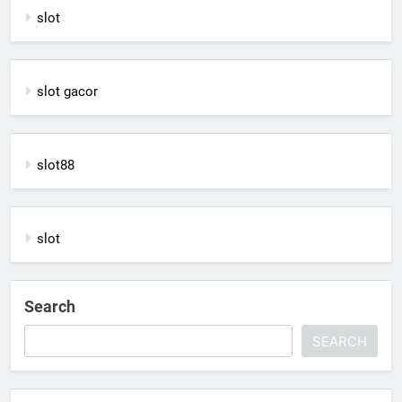
slot
slot gacor
slot88
slot
Search
SEARCH