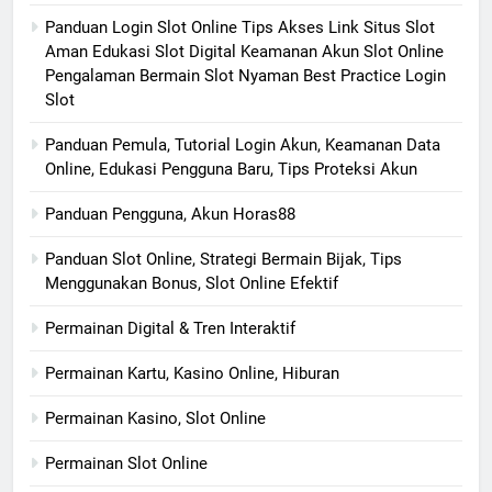
Panduan Login Slot Online Tips Akses Link Situs Slot
Aman Edukasi Slot Digital Keamanan Akun Slot Online
Pengalaman Bermain Slot Nyaman Best Practice Login
Slot
Panduan Pemula, Tutorial Login Akun, Keamanan Data
Online, Edukasi Pengguna Baru, Tips Proteksi Akun
Panduan Pengguna, Akun Horas88
Panduan Slot Online, Strategi Bermain Bijak, Tips
Menggunakan Bonus, Slot Online Efektif
Permainan Digital & Tren Interaktif
Permainan Kartu, Kasino Online, Hiburan
Permainan Kasino, Slot Online
Permainan Slot Online