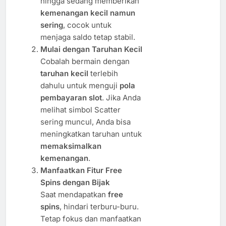
hingga sedang memberikan
kemenangan kecil namun
sering
, cocok untuk
menjaga saldo tetap stabil.
Mulai dengan Taruhan Kecil
Cobalah bermain dengan
taruhan kecil
terlebih
dahulu untuk menguji
pola
pembayaran slot
. Jika Anda
melihat simbol Scatter
sering muncul, Anda bisa
meningkatkan taruhan untuk
memaksimalkan
kemenangan
.
Manfaatkan Fitur Free
Spins dengan Bijak
Saat mendapatkan
free
spins
, hindari terburu-buru.
Tetap fokus dan manfaatkan