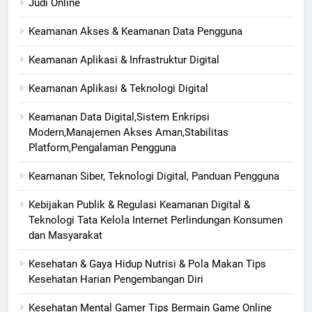
Judi Online
Keamanan Akses & Keamanan Data Pengguna
Keamanan Aplikasi & Infrastruktur Digital
Keamanan Aplikasi & Teknologi Digital
Keamanan Data Digital,Sistem Enkripsi
Modern,Manajemen Akses Aman,Stabilitas
Platform,Pengalaman Pengguna
Keamanan Siber, Teknologi Digital, Panduan Pengguna
Kebijakan Publik & Regulasi Keamanan Digital &
Teknologi Tata Kelola Internet Perlindungan Konsumen
dan Masyarakat
Kesehatan & Gaya Hidup Nutrisi & Pola Makan Tips
Kesehatan Harian Pengembangan Diri
Kesehatan Mental Gamer Tips Bermain Game Online