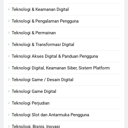
Teknologi & Keamanan Digital
Teknologi & Pengalaman Pengguna
Teknologi & Permainan
Teknologi & Transformasi Digital
Teknologi Akses Digital & Panduan Pengguna
Teknologi Digital, Keamanan Siber, Sistem Platform
Teknologi Game / Desain Digital
Teknologi Game Digital
Teknologi Perjudian
Teknologi Slot dan Antarmuka Pengguna
Teknologi, Bisnis, Inovasi