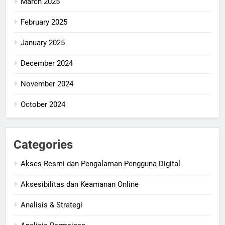
March 2025
February 2025
January 2025
December 2024
November 2024
October 2024
Categories
Akses Resmi dan Pengalaman Pengguna Digital
Aksesibilitas dan Keamanan Online
Analisis & Strategi