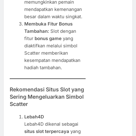
memungkinkan pemain
mendapatkan kemenangan
besar dalam waktu singkat.
Membuka Fitur Bonus
Tambahan:
Slot dengan
fitur
bonus game
yang
diaktifkan melalui simbol
Scatter memberikan
kesempatan mendapatkan
hadiah tambahan.
Rekomendasi Situs Slot yang
Sering Mengeluarkan Simbol
Scatter
Lebah4D
Lebah4D dikenal sebagai
situs slot terpercaya
yang