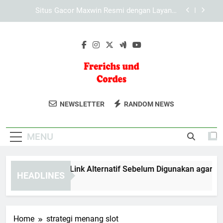
Skip
Dampak Positif Media Teknologi bagi Dunia
to
Bisnis Online
content
Mengulas Infrastruktur Teknologi yang
Mendukung Platform Digital Tiara4D
Cara Cek LAE138 Link Alternatif Sebelum
Digunakan agar Akses Lebih Aman
Situs Gacor Maxwin Resmi dengan Layanan
Akses Lebih Cepat
Frerichs Und
Frerichs Und Cordes Menyediakan Alat
Dampak Positif Media Teknologi bagi Dunia
NEWSLETTER
RANDOM NEWS
Bisnis Online
Cordes
Dan Produk Berkualitas Tinggi Untuk
Mengulas Infrastruktur Teknologi yang
Kebutuhan Pertanian Dan Perkebunan.
Mendukung Platform Digital Tiara4D
MENU
ra Cek LAE138 Link Alternatif Sebelum Digunakan agar Akse
HEADLINES
Months Ago
Home
strategi menang slot