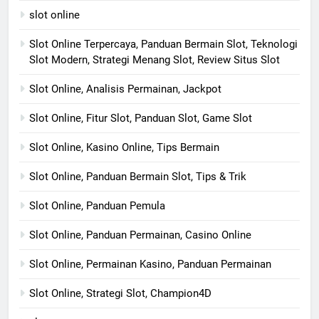
slot online
Slot Online Terpercaya, Panduan Bermain Slot, Teknologi
Slot Modern, Strategi Menang Slot, Review Situs Slot
Slot Online, Analisis Permainan, Jackpot
Slot Online, Fitur Slot, Panduan Slot, Game Slot
Slot Online, Kasino Online, Tips Bermain
Slot Online, Panduan Bermain Slot, Tips & Trik
Slot Online, Panduan Pemula
Slot Online, Panduan Permainan, Casino Online
Slot Online, Permainan Kasino, Panduan Permainan
Slot Online, Strategi Slot, Champion4D