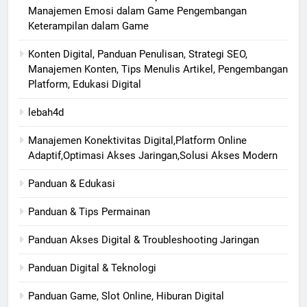
Manajemen Emosi dalam Game Pengembangan
Keterampilan dalam Game
Konten Digital, Panduan Penulisan, Strategi SEO,
Manajemen Konten, Tips Menulis Artikel, Pengembangan
Platform, Edukasi Digital
lebah4d
Manajemen Konektivitas Digital,Platform Online
Adaptif,Optimasi Akses Jaringan,Solusi Akses Modern
Panduan & Edukasi
Panduan & Tips Permainan
Panduan Akses Digital & Troubleshooting Jaringan
Panduan Digital & Teknologi
Panduan Game, Slot Online, Hiburan Digital