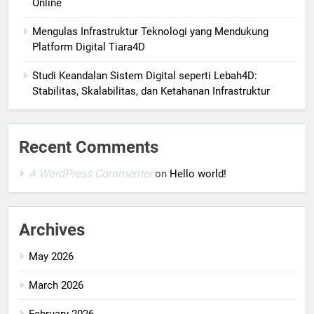
Online
Mengulas Infrastruktur Teknologi yang Mendukung
Platform Digital Tiara4D
Studi Keandalan Sistem Digital seperti Lebah4D:
Stabilitas, Skalabilitas, dan Ketahanan Infrastruktur
Recent Comments
A WordPress Commenter
on
Hello world!
Archives
May 2026
March 2026