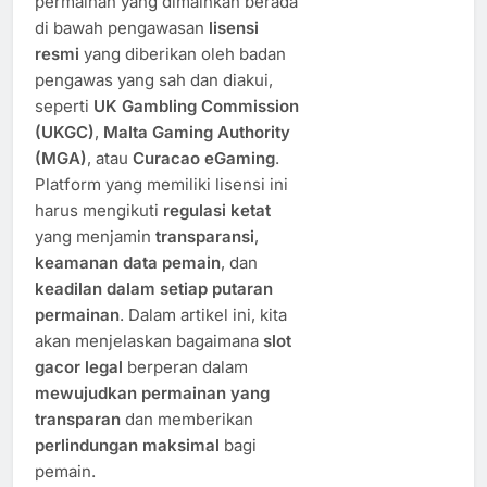
permainan yang dimainkan berada
di bawah pengawasan
lisensi
resmi
yang diberikan oleh badan
pengawas yang sah dan diakui,
seperti
UK Gambling Commission
(UKGC)
,
Malta Gaming Authority
(MGA)
, atau
Curacao eGaming
.
Platform yang memiliki lisensi ini
harus mengikuti
regulasi ketat
yang menjamin
transparansi
,
keamanan data pemain
, dan
keadilan dalam setiap putaran
permainan
. Dalam artikel ini, kita
akan menjelaskan bagaimana
slot
gacor legal
berperan dalam
mewujudkan permainan yang
transparan
dan memberikan
perlindungan maksimal
bagi
pemain.