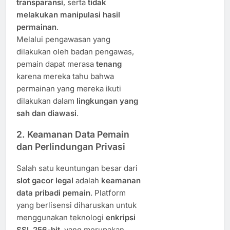
transparansi
, serta
tidak
melakukan manipulasi hasil
permainan
.
Melalui pengawasan yang
dilakukan oleh badan pengawas,
pemain dapat merasa
tenang
karena mereka tahu bahwa
permainan yang mereka ikuti
dilakukan dalam
lingkungan yang
sah dan diawasi
.
2. Keamanan Data Pemain
dan Perlindungan Privasi
Salah satu keuntungan besar dari
slot gacor legal
adalah
keamanan
data pribadi pemain
. Platform
yang berlisensi diharuskan untuk
menggunakan teknologi
enkripsi
SSL 256-bit
, yang merupakan