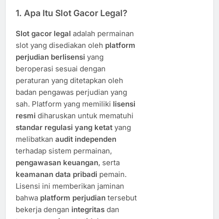
1. Apa Itu Slot Gacor Legal?
Slot gacor legal
adalah permainan
slot yang disediakan oleh
platform
perjudian berlisensi
yang
beroperasi sesuai dengan
peraturan yang ditetapkan oleh
badan pengawas perjudian yang
sah. Platform yang memiliki
lisensi
resmi
diharuskan untuk mematuhi
standar regulasi yang ketat
yang
melibatkan
audit independen
terhadap sistem permainan,
pengawasan keuangan
, serta
keamanan data pribadi
pemain.
Lisensi ini memberikan jaminan
bahwa
platform perjudian
tersebut
bekerja dengan
integritas
dan