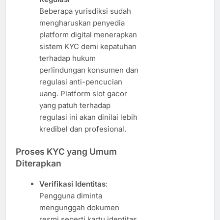
Beberapa yurisdiksi sudah
mengharuskan penyedia
platform digital menerapkan
sistem KYC demi kepatuhan
terhadap hukum
perlindungan konsumen dan
regulasi anti-pencucian
uang. Platform slot gacor
yang patuh terhadap
regulasi ini akan dinilai lebih
kredibel dan profesional.
Proses KYC yang Umum
Diterapkan
Verifikasi Identitas
:
Pengguna diminta
mengunggah dokumen
resmi seperti kartu identitas