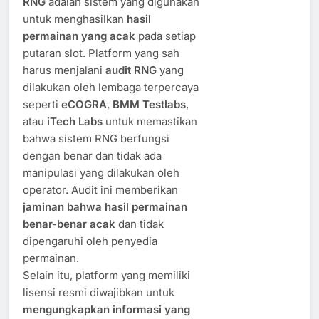
RNG
adalah sistem yang digunakan
untuk menghasilkan
hasil
permainan yang acak
pada setiap
putaran slot. Platform yang sah
harus menjalani
audit RNG
yang
dilakukan oleh lembaga terpercaya
seperti
eCOGRA
,
BMM Testlabs
,
atau
iTech Labs
untuk memastikan
bahwa sistem RNG berfungsi
dengan benar dan tidak ada
manipulasi yang dilakukan oleh
operator. Audit ini memberikan
jaminan bahwa hasil permainan
benar-benar acak
dan tidak
dipengaruhi oleh penyedia
permainan.
Selain itu, platform yang memiliki
lisensi resmi diwajibkan untuk
mengungkapkan informasi yang