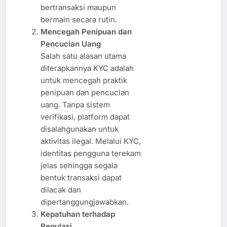
bertransaksi maupun
bermain secara rutin.
Mencegah Penipuan dan
Pencucian Uang
Salah satu alasan utama
diterapkannya KYC adalah
untuk mencegah praktik
penipuan dan pencucian
uang. Tanpa sistem
verifikasi, platform dapat
disalahgunakan untuk
aktivitas ilegal. Melalui KYC,
identitas pengguna terekam
jelas sehingga segala
bentuk transaksi dapat
dilacak dan
dipertanggungjawabkan.
Kepatuhan terhadap
Regulasi