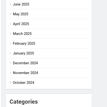
June 2025
May 2025
April 2025
March 2025
February 2025
January 2025
December 2024
November 2024
October 2024
Categories