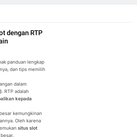
ot dengan RTP
ain
imak panduan lengkap
ya, dan tips memilih
nangan dalam
)
. RTP adalah
balikan kepada
n besar kemungkinan
annya. Oleh karena
enemukan
situs slot
besar.