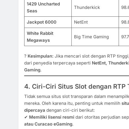
1429 Uncharted
Thunderkick
98.
Seas
Jackpot 6000
NetEnt
98.
White Rabbit
Big Time Gaming
97.
Megaways
?
Kesimpulan:
Jika mencari slot dengan RTP tinggi,
dari penyedia terpercaya seperti
NetEnt, Thunderk
Gaming
.
4. Ciri-Ciri Situs Slot dengan RTP 
Tidak semua situs slot transparan dalam menampi
mereka. Oleh karena itu, penting untuk memilih
sit
dipercaya
dengan ciri-ciri berikut:
✔
Memiliki lisensi resmi
dari otoritas perjudian sep
atau Curacao eGaming
.