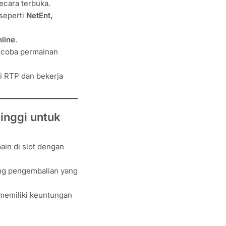
ecara terbuka.
seperti
NetEnt,
nline
.
ncoba permainan
si RTP dan bekerja
inggi untuk
ain di slot dengan
ng pengembalian yang
 memiliki keuntungan