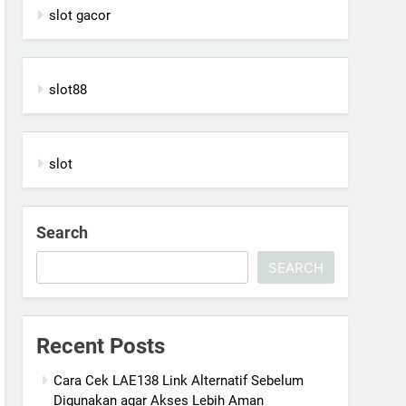
slot gacor
slot88
slot
Search
SEARCH
Recent Posts
Cara Cek LAE138 Link Alternatif Sebelum
Digunakan agar Akses Lebih Aman