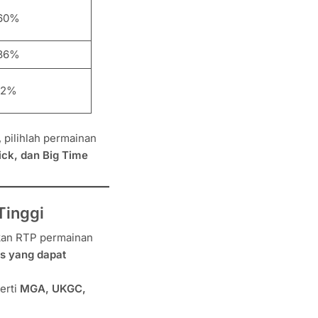
60%
86%
72%
 pilihlah permainan
ick, dan Big Time
Tinggi
lkan RTP permainan
us yang dapat
erti
MGA, UKGC,