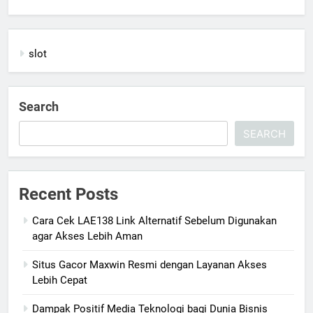
slot
Search
SEARCH
Recent Posts
Cara Cek LAE138 Link Alternatif Sebelum Digunakan
agar Akses Lebih Aman
Situs Gacor Maxwin Resmi dengan Layanan Akses
Lebih Cepat
Dampak Positif Media Teknologi bagi Dunia Bisnis