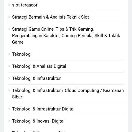
slot tergacor
Strategi Bermain & Analisis Teknik Slot
Strategi Game Online, Tips & Trik Gaming,
Pengembangan Karakter, Gaming Pemula, Skill & Taktik
Game
Teknologi
Teknologi & Analisis Digital
Teknologi & Infrastruktur
Teknologi & Infrastruktur / Cloud Computing / Keamanan
Siber
Teknologi & Infrastruktur Digital
Teknologi & Inovasi Digital