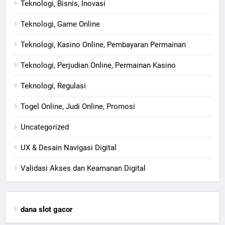
Teknologi, Bisnis, Inovasi
Teknologi, Game Online
Teknologi, Kasino Online, Pembayaran Permainan
Teknologi, Perjudian Online, Permainan Kasino
Teknologi, Regulasi
Togel Online, Judi Online, Promosi
Uncategorized
UX & Desain Navigasi Digital
Validasi Akses dan Keamanan Digital
dana slot gacor