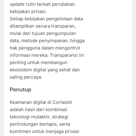
update rutin terkait perubahan
kebijakan privasi.
Setiap kebijakan pengelolaan data
ditampilkan secara transparan,
mulai dari tujuan pengumpulan
data, metode penyimpanan, hingga
hak pengguna dalam mengontrol
informasi mereka. Transparansi ini
penting untuk membangun
ekosistem digital yang sehat dan
saling percaya.
Penutup
Keamanan digital di Corlaslot
adalah hasil dari kombinasi
teknologi mutakhir, strategi
perlindungan berlapis, serta
komitmen untuk menjaga privasi