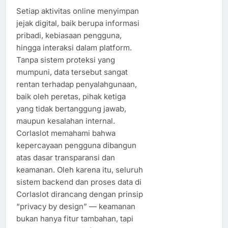
Setiap aktivitas online menyimpan
jejak digital, baik berupa informasi
pribadi, kebiasaan pengguna,
hingga interaksi dalam platform.
Tanpa sistem proteksi yang
mumpuni, data tersebut sangat
rentan terhadap penyalahgunaan,
baik oleh peretas, pihak ketiga
yang tidak bertanggung jawab,
maupun kesalahan internal.
Corlaslot memahami bahwa
kepercayaan pengguna dibangun
atas dasar transparansi dan
keamanan. Oleh karena itu, seluruh
sistem backend dan proses data di
Corlaslot dirancang dengan prinsip
“privacy by design” — keamanan
bukan hanya fitur tambahan, tapi