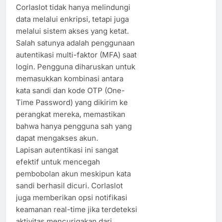
Corlaslot tidak hanya melindungi
data melalui enkripsi, tetapi juga
melalui sistem akses yang ketat.
Salah satunya adalah penggunaan
autentikasi multi-faktor (MFA) saat
login. Pengguna diharuskan untuk
memasukkan kombinasi antara
kata sandi dan kode OTP (One-
Time Password) yang dikirim ke
perangkat mereka, memastikan
bahwa hanya pengguna sah yang
dapat mengakses akun.
Lapisan autentikasi ini sangat
efektif untuk mencegah
pembobolan akun meskipun kata
sandi berhasil dicuri. Corlaslot
juga memberikan opsi notifikasi
keamanan real-time jika terdeteksi
aktivitas mencurigakan dari