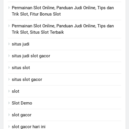
Permainan Slot Online, Panduan Judi Online, Tips dan
Trik Slot, Fitur Bonus Slot
Permainan Slot Online, Panduan Judi Online, Tips dan
Trik Slot, Situs Slot Terbaik
situs judi
situs judi slot gacor
situs slot
situs slot gacor
slot
Slot Demo
slot gacor
slot gacor hari ini