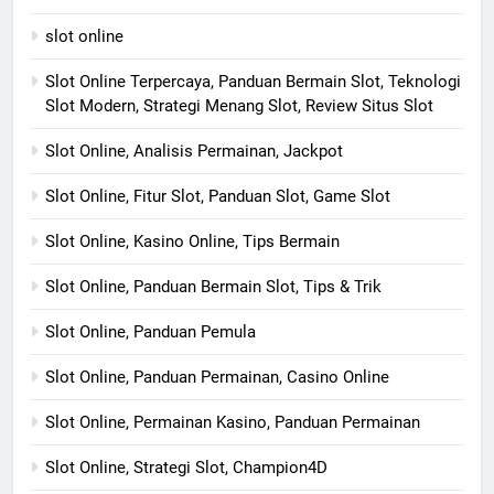
slot online
Slot Online Terpercaya, Panduan Bermain Slot, Teknologi
Slot Modern, Strategi Menang Slot, Review Situs Slot
Slot Online, Analisis Permainan, Jackpot
Slot Online, Fitur Slot, Panduan Slot, Game Slot
Slot Online, Kasino Online, Tips Bermain
Slot Online, Panduan Bermain Slot, Tips & Trik
Slot Online, Panduan Pemula
Slot Online, Panduan Permainan, Casino Online
Slot Online, Permainan Kasino, Panduan Permainan
Slot Online, Strategi Slot, Champion4D