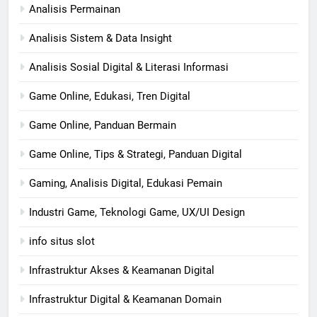
Analisis Permainan
Analisis Sistem & Data Insight
Analisis Sosial Digital & Literasi Informasi
Game Online, Edukasi, Tren Digital
Game Online, Panduan Bermain
Game Online, Tips & Strategi, Panduan Digital
Gaming, Analisis Digital, Edukasi Pemain
Industri Game, Teknologi Game, UX/UI Design
info situs slot
Infrastruktur Akses & Keamanan Digital
Infrastruktur Digital & Keamanan Domain