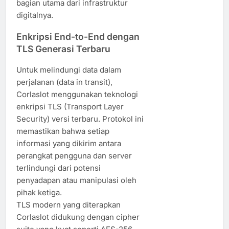
bagian utama dari infrastruktur
digitalnya.
Enkripsi End-to-End dengan
TLS Generasi Terbaru
Untuk melindungi data dalam
perjalanan (data in transit),
Corlaslot menggunakan teknologi
enkripsi TLS (Transport Layer
Security) versi terbaru. Protokol ini
memastikan bahwa setiap
informasi yang dikirim antara
perangkat pengguna dan server
terlindungi dari potensi
penyadapan atau manipulasi oleh
pihak ketiga.
TLS modern yang diterapkan
Corlaslot didukung dengan cipher