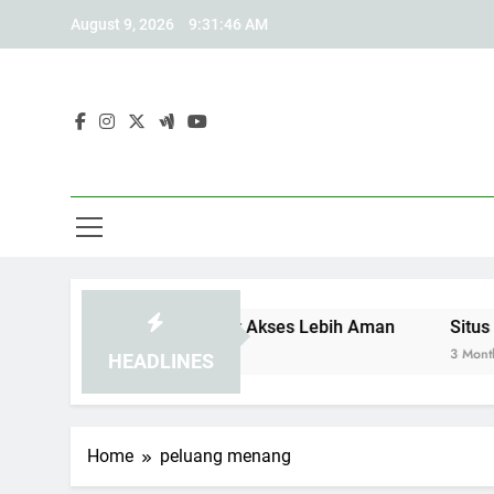
Skip
August 9, 2026
9:31:47 AM
to
content
Fre
Frerichs 
um Digunakan agar Akses Lebih Aman
Situs Gacor Maxw
3 Months Ago
HEADLINES
Home
peluang menang