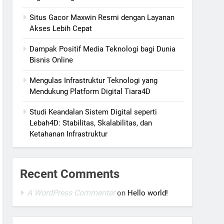
Situs Gacor Maxwin Resmi dengan Layanan
Akses Lebih Cepat
Dampak Positif Media Teknologi bagi Dunia
Bisnis Online
Mengulas Infrastruktur Teknologi yang
Mendukung Platform Digital Tiara4D
Studi Keandalan Sistem Digital seperti
Lebah4D: Stabilitas, Skalabilitas, dan
Ketahanan Infrastruktur
Recent Comments
A WordPress Commenter
on
Hello world!