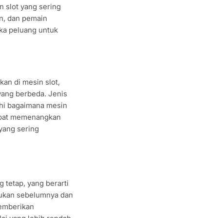
in slot yang sering
n, dan pemain
a peluang untuk
an di mesin slot,
yang berbeda. Jenis
uhi bagaimana mesin
dapat memenangkan
 yang sering
g tetap, yang berarti
tukan sebelumnya dan
mberikan