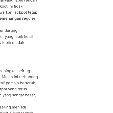
lai yang lebih rendah
kpot ini tidak
awarkan
jackpot tetap
emenangan reguler
enderung
t yang lebih kecil
p
lebih mudah
ni.
meningkat seiring
Mesin ini terhubung
kali pemain bertaruh,
kpot
yang terus
 yang sangat besar,
sering menjadi