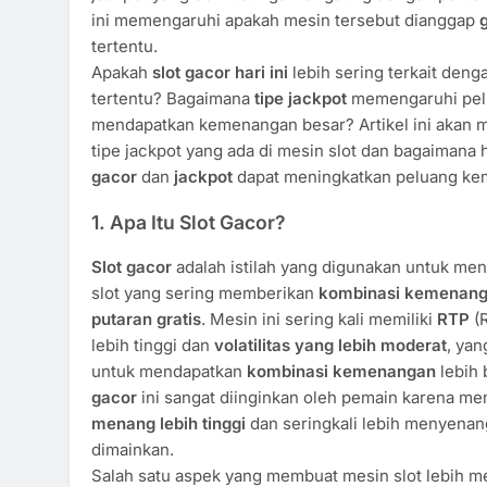
ini memengaruhi apakah mesin tersebut dianggap
tertentu.
Apakah
slot gacor hari ini
lebih sering terkait denga
tertentu? Bagaimana
tipe jackpot
memengaruhi pel
mendapatkan kemenangan besar? Artikel ini akan
tipe jackpot yang ada di mesin slot dan bagaimana
gacor
dan
jackpot
dapat meningkatkan peluang ke
1. Apa Itu Slot Gacor?
Slot gacor
adalah istilah yang digunakan untuk m
slot yang sering memberikan
kombinasi kemenan
putaran gratis
. Mesin ini sering kali memiliki
RTP
(R
lebih tinggi dan
volatilitas yang lebih moderat
, yan
untuk mendapatkan
kombinasi kemenangan
lebih 
gacor
ini sangat diinginkan oleh pemain karena m
menang lebih tinggi
dan seringkali lebih menyenan
dimainkan.
Salah satu aspek yang membuat mesin slot lebih me