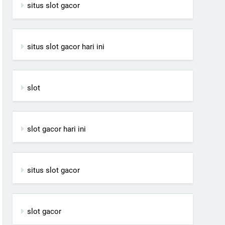
situs slot gacor
situs slot gacor hari ini
slot
slot gacor hari ini
situs slot gacor
slot gacor