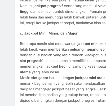
incaran pemain karena potensi
hadiah besar
yang d
Namun,
jackpot progresif
cenderung memiliki
vola
tinggi
dan lebih sulit untuk dimenangkan. Pemain 
lebih lama dan menunggu lebih banyak putaran un
ini, tetapi ketika jackpot tercapai, hadiahnya bisa s
c.
Jackpot Mini, Minor, dan Major
Beberapa mesin slot menawarkan
jackpot mini
,
mi
lebih kecil, yang memberikan
peluang menang
lebi
dengan nilai hadiah yang lebih rendah. Jackpot ini 
slot progresif
, di mana pemain memiliki kesempata
memenangkan
jackpot kecil
di samping kesempata
utama
yang lebih besar.
Mesin
slot gacor
hari ini dengan
jackpot mini atau
menarik bagi pemain yang lebih suka mendapatkan
daripada mengejar jackpot besar yang langka.
Jack
ini memberikan hadiah yang cukup besar, tetapi le
dipicu dibandingkan dengan jackpot progresif utam