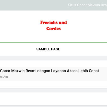
Situs Gacor Maxwin Res
Dampak Positif Med
Mengulas Infrastruktur Teknologi ya
richs Und Cordes
Cara Cek LAE138 Link Alternatif Seb
Und Cordes Menyediakan Alat Dan Produk Berkualitas Tinggi Un
Situs Gacor Maxwin Res
SAMPLE PAGE
Dampak Positif Med
Mengulas Infrastruktur Teknologi ya
in Resmi dengan Layanan Akses Lebih Cepat
Dampak Pos
5 Months Ago