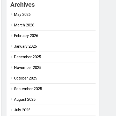
Archives
May 2026
March 2026
February 2026
January 2026
December 2025
November 2025
October 2025
September 2025
August 2025
July 2025