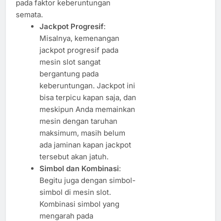
pada faktor keberuntungan
semata.
Jackpot Progresif
:
Misalnya, kemenangan
jackpot progresif pada
mesin slot sangat
bergantung pada
keberuntungan. Jackpot ini
bisa terpicu kapan saja, dan
meskipun Anda memainkan
mesin dengan taruhan
maksimum, masih belum
ada jaminan kapan jackpot
tersebut akan jatuh.
Simbol dan Kombinasi
:
Begitu juga dengan simbol-
simbol di mesin slot.
Kombinasi simbol yang
mengarah pada