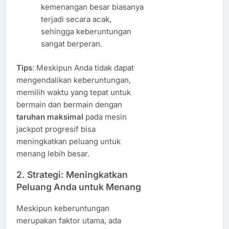
kemenangan besar biasanya
terjadi secara acak,
sehingga keberuntungan
sangat berperan.
Tips
: Meskipun Anda tidak dapat
mengendalikan keberuntungan,
memilih waktu yang tepat untuk
bermain dan bermain dengan
taruhan maksimal
pada mesin
jackpot progresif bisa
meningkatkan peluang untuk
menang lebih besar.
2.
Strategi: Meningkatkan
Peluang Anda untuk Menang
Meskipun keberuntungan
merupakan faktor utama, ada