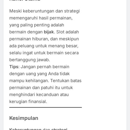
Meski keberuntungan dan strategi
memengaruhi hasil permainan,
yang paling penting adalah
bermain dengan
bijak
. Slot adalah
permainan hiburan, dan meskipun
ada peluang untuk menang besar,
selalu ingat untuk bermain secara
bertanggung jawab.
Tips
: Jangan pernah bermain
dengan uang yang Anda tidak
mampu kehilangan. Tentukan batas
permainan dan patuhi itu untuk
menghindari kecanduan atau
kerugian finansial.
Kesimpulan
Keberuntungan
dan
strategi