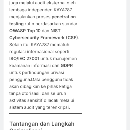
juga melalui audit eksternal oleh
lembaga independen.KAYA787
menjalankan proses
penetration
testing
rutin berdasarkan standar
OWASP Top 10
dan
NIST
Cybersecurity Framework (CSF)
.
Selain itu, KAYA787 mematuhi
regulasi internasional seperti
ISO/IEC 27001
untuk manajemen
keamanan informasi dan
GDPR
untuk perlindungan privasi
pengguna.Data pengguna tidak
akan dibagikan ke pihak ketiga
tanpa otorisasi, dan seluruh
aktivitas sensitif dilacak melalui
sistem audit yang terenkripsi.
Tantangan dan Langkah