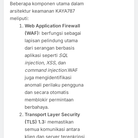
Beberapa komponen utama dalam
arsitektur keamanan KAYA787
meliputi:
Web Application Firewall
(WAF):
berfungsi sebagai
lapisan pelindung utama
dari serangan berbasis
aplikasi seperti
SQL
injection
,
XSS
, dan
command injection
.WAF
juga mengidentifikasi
anomali perilaku pengguna
dan secara otomatis
memblokir permintaan
berbahaya.
Transport Layer Security
(TLS) 1.3:
memastikan
semua komunikasi antara
klien dan server terenkripsi