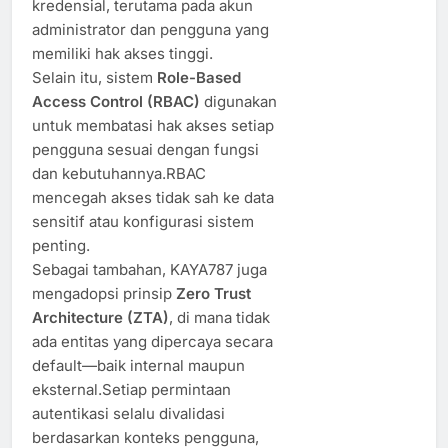
kredensial, terutama pada akun
administrator dan pengguna yang
memiliki hak akses tinggi.
Selain itu, sistem
Role-Based
Access Control (RBAC)
digunakan
untuk membatasi hak akses setiap
pengguna sesuai dengan fungsi
dan kebutuhannya.RBAC
mencegah akses tidak sah ke data
sensitif atau konfigurasi sistem
penting.
Sebagai tambahan, KAYA787 juga
mengadopsi prinsip
Zero Trust
Architecture (ZTA)
, di mana tidak
ada entitas yang dipercaya secara
default—baik internal maupun
eksternal.Setiap permintaan
autentikasi selalu divalidasi
berdasarkan konteks pengguna,