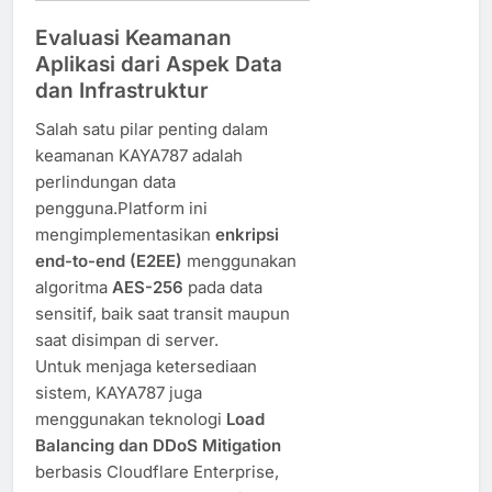
Evaluasi Keamanan
Aplikasi dari Aspek Data
dan Infrastruktur
Salah satu pilar penting dalam
keamanan KAYA787 adalah
perlindungan data
pengguna.Platform ini
mengimplementasikan
enkripsi
end-to-end (E2EE)
menggunakan
algoritma
AES-256
pada data
sensitif, baik saat transit maupun
saat disimpan di server.
Untuk menjaga ketersediaan
sistem, KAYA787 juga
menggunakan teknologi
Load
Balancing dan DDoS Mitigation
berbasis Cloudflare Enterprise,