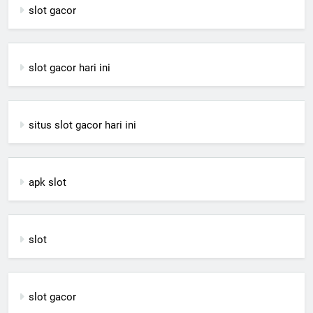
slot gacor
slot gacor hari ini
situs slot gacor hari ini
apk slot
slot
slot gacor