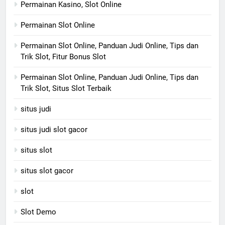
Permainan Kasino, Slot Online
Permainan Slot Online
Permainan Slot Online, Panduan Judi Online, Tips dan
Trik Slot, Fitur Bonus Slot
Permainan Slot Online, Panduan Judi Online, Tips dan
Trik Slot, Situs Slot Terbaik
situs judi
situs judi slot gacor
situs slot
situs slot gacor
slot
Slot Demo