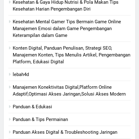
Kesehatan & Gaya Hidup Nutrisi & Pola Makan Tips
Kesehatan Harian Pengembangan Diri
Kesehatan Mental Gamer Tips Bermain Game Online
Manajemen Emosi dalam Game Pengembangan
Keterampilan dalam Game
Konten Digital, Panduan Penulisan, Strategi SEO,
Manajemen Konten, Tips Menulis Artikel, Pengembangan
Platform, Edukasi Digital
lebah4d
Manajemen Konektivitas Digital,Platform Online
Adaptif,Optimasi Akses Jaringan,Solusi Akses Modern
Panduan & Edukasi
Panduan & Tips Permainan
Panduan Akses Digital & Troubleshooting Jaringan