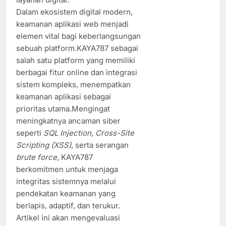
Dalam ekosistem digital modern,
keamanan aplikasi web menjadi
elemen vital bagi keberlangsungan
sebuah platform.KAYA787 sebagai
salah satu platform yang memiliki
berbagai fitur online dan integrasi
sistem kompleks, menempatkan
keamanan aplikasi sebagai
prioritas utama.Mengingat
meningkatnya ancaman siber
seperti
SQL Injection
,
Cross-Site
Scripting (XSS)
, serta serangan
brute force
, KAYA787
berkomitmen untuk menjaga
integritas sistemnya melalui
pendekatan keamanan yang
berlapis, adaptif, dan terukur.
Artikel ini akan mengevaluasi