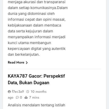
menjaga akurasi dan transparansi
dalam setiap komunikasinya.Dalam
dunia yang didominasi oleh
informasi cepat dan opini massal,
kebijaksanaan dalam membaca
data serta kejujuran dalam
menyampaikan informasi menjadi
kunci utama membangun
kepercayaan digital yang autentik
dan berkelanjutan.
Read More
KAYA787 Gacor: Perspektif
Data, Bukan Dugaan
f7ec3a9
10 months
ago
0
7 mins
Analisis mendalam tentang istilah