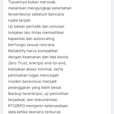
Tujuannya bukan merusak,
melainkan mengungkap kelemahan
tersembunyi sebelum bencana
nyata terjadi.
Uji beban periodik dan simulasi
lonjakan lalu lintas memastikan
kapasitas dan autoscaling
berfungsi sesuai rencana.
Reliability harus kompatibel
dengan keamanan dan tata kelola.
Zero Trust, enkripsi end-to-end,
kebijakan akses minimal, serta
pemisahan tugas mencegah
insiden berevolusi menjadi
pelanggaran yang lebih besar.
Backup terenkripsi, uji pemulihan
terjadwal, dan dokumentasi
RTO/RPO menjamin ketersediaan
data ketika skenario terburuk