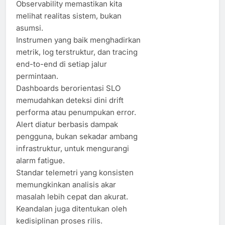
Observability memastikan kita
melihat realitas sistem, bukan
asumsi.
Instrumen yang baik menghadirkan
metrik, log terstruktur, dan tracing
end-to-end di setiap jalur
permintaan.
Dashboards berorientasi SLO
memudahkan deteksi dini drift
performa atau penumpukan error.
Alert diatur berbasis dampak
pengguna, bukan sekadar ambang
infrastruktur, untuk mengurangi
alarm fatigue.
Standar telemetri yang konsisten
memungkinkan analisis akar
masalah lebih cepat dan akurat.
Keandalan juga ditentukan oleh
kedisiplinan proses rilis.