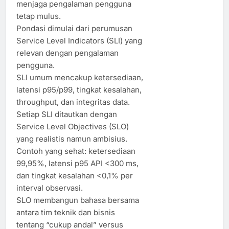
menjaga pengalaman pengguna
tetap mulus.
Pondasi dimulai dari perumusan
Service Level Indicators (SLI) yang
relevan dengan pengalaman
pengguna.
SLI umum mencakup ketersediaan,
latensi p95/p99, tingkat kesalahan,
throughput, dan integritas data.
Setiap SLI ditautkan dengan
Service Level Objectives (SLO)
yang realistis namun ambisius.
Contoh yang sehat: ketersediaan
99,95%, latensi p95 API <300 ms,
dan tingkat kesalahan <0,1% per
interval observasi.
SLO membangun bahasa bersama
antara tim teknik dan bisnis
tentang “cukup andal” versus