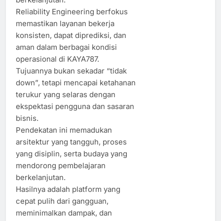
Reliability Engineering berfokus
memastikan layanan bekerja
konsisten, dapat diprediksi, dan
aman dalam berbagai kondisi
operasional di KAYA787.
Tujuannya bukan sekadar “tidak
down”, tetapi mencapai ketahanan
terukur yang selaras dengan
ekspektasi pengguna dan sasaran
bisnis.
Pendekatan ini memadukan
arsitektur yang tangguh, proses
yang disiplin, serta budaya yang
mendorong pembelajaran
berkelanjutan.
Hasilnya adalah platform yang
cepat pulih dari gangguan,
meminimalkan dampak, dan