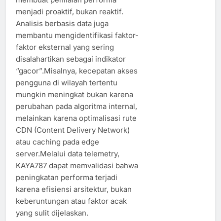
menjadi proaktif, bukan reaktif.
Analisis berbasis data juga
membantu mengidentifikasi faktor-
faktor eksternal yang sering
disalahartikan sebagai indikator
“gacor”.Misalnya, kecepatan akses
pengguna di wilayah tertentu
mungkin meningkat bukan karena
perubahan pada algoritma internal,
melainkan karena optimalisasi rute
CDN (Content Delivery Network)
atau caching pada edge
server.Melalui data telemetry,
KAYA787 dapat memvalidasi bahwa
peningkatan performa terjadi
karena efisiensi arsitektur, bukan
keberuntungan atau faktor acak
yang sulit dijelaskan.