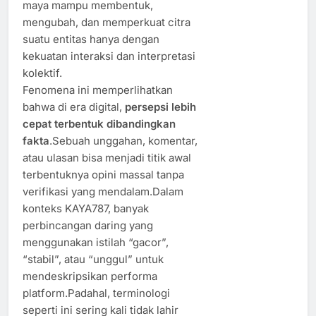
maya mampu membentuk,
mengubah, dan memperkuat citra
suatu entitas hanya dengan
kekuatan interaksi dan interpretasi
kolektif.
Fenomena ini memperlihatkan
bahwa di era digital,
persepsi lebih
cepat terbentuk dibandingkan
fakta
.Sebuah unggahan, komentar,
atau ulasan bisa menjadi titik awal
terbentuknya opini massal tanpa
verifikasi yang mendalam.Dalam
konteks KAYA787, banyak
perbincangan daring yang
menggunakan istilah “gacor”,
“stabil”, atau “unggul” untuk
mendeskripsikan performa
platform.Padahal, terminologi
seperti ini sering kali tidak lahir