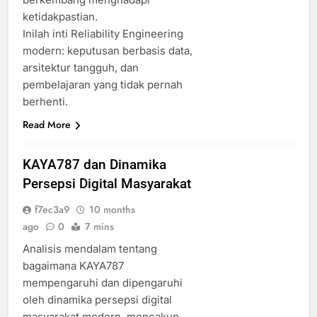
ketidakpastian.
Inilah inti Reliability Engineering
modern: keputusan berbasis data,
arsitektur tangguh, dan
pembelajaran yang tidak pernah
berhenti.
Read More
KAYA787 dan Dinamika
Persepsi Digital Masyarakat
f7ec3a9
10 months
ago
0
7 mins
Analisis mendalam tentang
bagaimana KAYA787
mempengaruhi dan dipengaruhi
oleh dinamika persepsi digital
masyarakat modern, mencakup