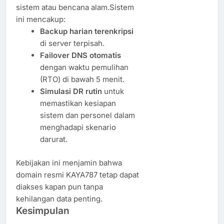
sistem atau bencana alam.Sistem
ini mencakup:
Backup harian terenkripsi
di server terpisah.
Failover DNS otomatis
dengan waktu pemulihan
(RTO) di bawah 5 menit.
Simulasi DR rutin
untuk
memastikan kesiapan
sistem dan personel dalam
menghadapi skenario
darurat.
Kebijakan ini menjamin bahwa
domain resmi KAYA787 tetap dapat
diakses kapan pun tanpa
kehilangan data penting.
Kesimpulan