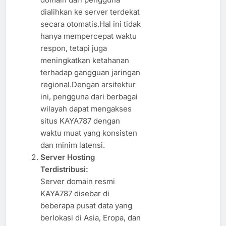
dialihkan ke server terdekat
secara otomatis.Hal ini tidak
hanya mempercepat waktu
respon, tetapi juga
meningkatkan ketahanan
terhadap gangguan jaringan
regional.Dengan arsitektur
ini, pengguna dari berbagai
wilayah dapat mengakses
situs KAYA787 dengan
waktu muat yang konsisten
dan minim latensi.
Server Hosting
Terdistribusi:
Server domain resmi
KAYA787 disebar di
beberapa pusat data yang
berlokasi di Asia, Eropa, dan