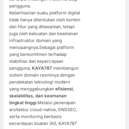
pengguna.
Keberhasilan suatu platform digital
tidak hanya ditentukan oleh konten
dan fitur yang ditawarkan, tetapi
juga oleh kekuatan dan keamanan
infrastruktur domain yang
menopangnya.Sebagai platform
yang berkomitmen terhadap
stabilitas dan kepercayaan
pengguna,
KAYA787
membangun
sistem domain resminya dengan
pendekatan teknologi modern
yang menggabungkan
efisiensi,
skalabilitas, dan keamanan
tingkat tinggi
.Melalui penerapan
arsitektur cloud-native, DNSSEC,
serta monitoring berbasis
kecerdasan buatan (AI), KAYA787