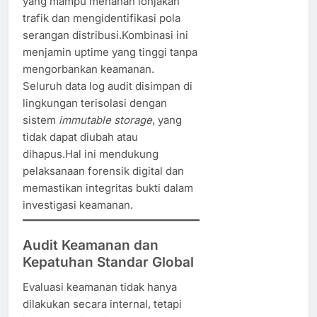
yang mampu menahan lonjakan
trafik dan mengidentifikasi pola
serangan distribusi.Kombinasi ini
menjamin uptime yang tinggi tanpa
mengorbankan keamanan.
Seluruh data log audit disimpan di
lingkungan terisolasi dengan
sistem
immutable storage
, yang
tidak dapat diubah atau
dihapus.Hal ini mendukung
pelaksanaan forensik digital dan
memastikan integritas bukti dalam
investigasi keamanan.
Audit Keamanan dan
Kepatuhan Standar Global
Evaluasi keamanan tidak hanya
dilakukan secara internal, tetapi