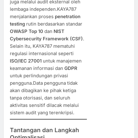
juga melalui audit eksternal oleh
lembaga independen.KAYA787
menjalankan proses
penetration
testing
rutin berdasarkan standar
OWASP Top 10
dan
NIST
Cybersecurity Framework (CSF)
.
Selain itu, KAYA787 mematuhi
regulasi internasional seperti
ISO/IEC 27001
untuk manajemen
keamanan informasi dan
GDPR
untuk perlindungan privasi
pengguna.Data pengguna tidak
akan dibagikan ke pihak ketiga
tanpa otorisasi, dan seluruh
aktivitas sensitif dilacak melalui
sistem audit yang terenkripsi.
Tantangan dan Langkah
Optimalisasi