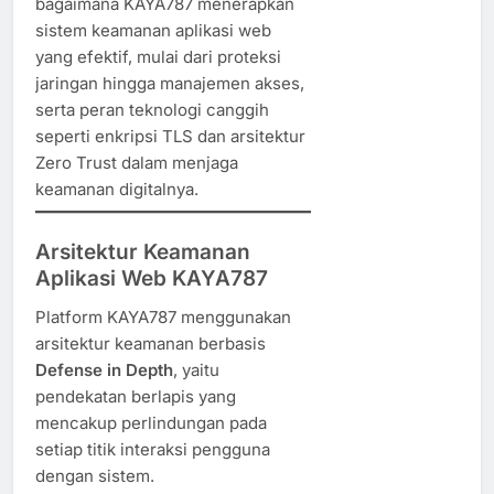
bagaimana KAYA787 menerapkan
sistem keamanan aplikasi web
yang efektif, mulai dari proteksi
jaringan hingga manajemen akses,
serta peran teknologi canggih
seperti enkripsi TLS dan arsitektur
Zero Trust dalam menjaga
keamanan digitalnya.
Arsitektur Keamanan
Aplikasi Web KAYA787
Platform KAYA787 menggunakan
arsitektur keamanan berbasis
Defense in Depth
, yaitu
pendekatan berlapis yang
mencakup perlindungan pada
setiap titik interaksi pengguna
dengan sistem.