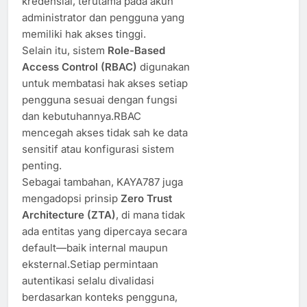
kredensial, terutama pada akun
administrator dan pengguna yang
memiliki hak akses tinggi.
Selain itu, sistem
Role-Based
Access Control (RBAC)
digunakan
untuk membatasi hak akses setiap
pengguna sesuai dengan fungsi
dan kebutuhannya.RBAC
mencegah akses tidak sah ke data
sensitif atau konfigurasi sistem
penting.
Sebagai tambahan, KAYA787 juga
mengadopsi prinsip
Zero Trust
Architecture (ZTA)
, di mana tidak
ada entitas yang dipercaya secara
default—baik internal maupun
eksternal.Setiap permintaan
autentikasi selalu divalidasi
berdasarkan konteks pengguna,