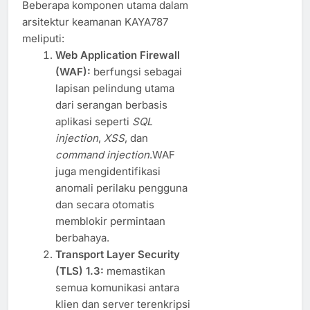
Beberapa komponen utama dalam
arsitektur keamanan KAYA787
meliputi:
Web Application Firewall
(WAF):
berfungsi sebagai
lapisan pelindung utama
dari serangan berbasis
aplikasi seperti
SQL
injection
,
XSS
, dan
command injection
.WAF
juga mengidentifikasi
anomali perilaku pengguna
dan secara otomatis
memblokir permintaan
berbahaya.
Transport Layer Security
(TLS) 1.3:
memastikan
semua komunikasi antara
klien dan server terenkripsi