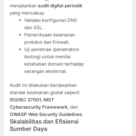
menjalankan
audit digital periodik
yang mencakup:
Validasi konfigurasi DNS
dan SSL.
Pemeriksaan keamanan
protokol dan firewall.
Uji penetrasi (penetration
testing) untuk menilai
ketahanan domain terhadap
serangan eksternal.
Audit ini dilakukan berdasarkan
standar keamanan global seperti
ISO/IEC 27001
,
NIST
Cybersecurity Framework
, dan
OWASP Web Security Guidelines
.
Skalabilitas dan Efisiensi
Sumber Daya