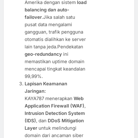
Amerika dengan sistem
load
balancing dan auto-
failover
.Jika salah satu
pusat data mengalami
gangguan, trafik pengguna
otomatis dialihkan ke server
lain tanpa jeda.Pendekatan
geo-redundancy
ini
memastikan uptime domain
mencapai tingkat keandalan
99,99%.
Lapisan Keamanan
Jaringan:
KAYA787 menerapkan
Web
Application Firewall (WAF)
,
Intrusion Detection System
(IDS)
, dan
DDoS Mitigation
Layer
untuk melindungi
domain dari ancaman siber