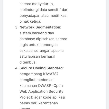
secara menyeluruh,
melindungi data sensitif dari
penyadapan atau modifikasi
pihak ketiga.
Network Segmentation:
sistem backend dan
database dipisahkan secara
logis untuk mencegah
eskalasi serangan apabila
satu lapisan berhasil
ditembus.
Secure Coding Standard:
pengembang KAYA787
mengikuti pedoman
keamanan OWASP (Open
Web Application Security
Project) agar kode aplikasi
bebas dari kerentanan
umum.