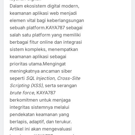
Dalam ekosistem digital modern,
keamanan aplikasi web menjadi
elemen vital bagi keberlangsungan
sebuah platform.KAYA787 sebagai
salah satu platform yang memiliki
berbagai fitur online dan integrasi
sistem kompleks, menempatkan
keamanan aplikasi sebagai
prioritas utama.Mengingat
meningkatnya ancaman siber
seperti
SQL Injection
,
Cross-Site
Scripting (XSS)
, serta serangan
brute force
, KAYA787
berkomitmen untuk menjaga
integritas sistemnya melalui
pendekatan keamanan yang
berlapis, adaptif, dan terukur.
Artikel ini akan mengevaluasi