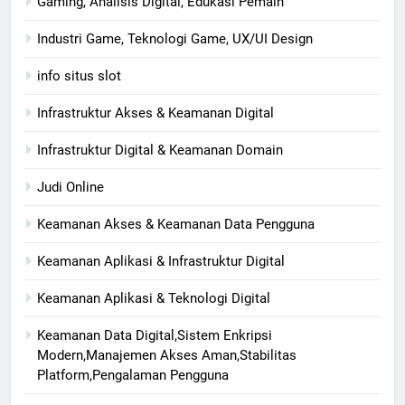
Gaming, Analisis Digital, Edukasi Pemain
Industri Game, Teknologi Game, UX/UI Design
info situs slot
Infrastruktur Akses & Keamanan Digital
Infrastruktur Digital & Keamanan Domain
Judi Online
Keamanan Akses & Keamanan Data Pengguna
Keamanan Aplikasi & Infrastruktur Digital
Keamanan Aplikasi & Teknologi Digital
Keamanan Data Digital,Sistem Enkripsi
Modern,Manajemen Akses Aman,Stabilitas
Platform,Pengalaman Pengguna