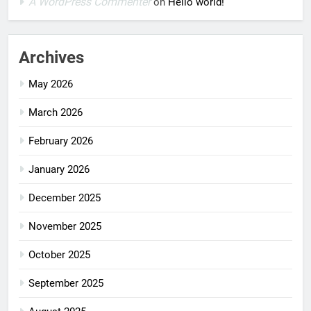
A WordPress Commenter
on
Hello world!
Archives
May 2026
March 2026
February 2026
January 2026
December 2025
November 2025
October 2025
September 2025