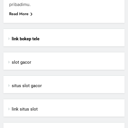
pribadimu.
Read More
link bokep tele
slot gacor
situs slot gacor
link situs slot