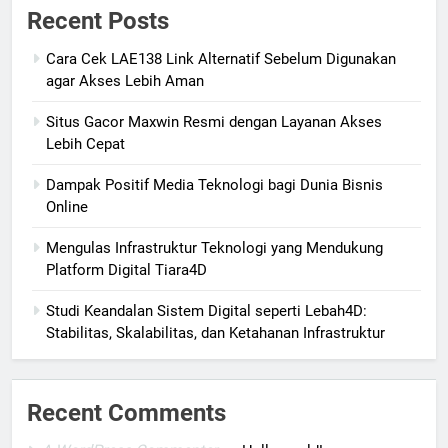
Recent Posts
Cara Cek LAE138 Link Alternatif Sebelum Digunakan
agar Akses Lebih Aman
Situs Gacor Maxwin Resmi dengan Layanan Akses
Lebih Cepat
Dampak Positif Media Teknologi bagi Dunia Bisnis
Online
Mengulas Infrastruktur Teknologi yang Mendukung
Platform Digital Tiara4D
Studi Keandalan Sistem Digital seperti Lebah4D:
Stabilitas, Skalabilitas, dan Ketahanan Infrastruktur
Recent Comments