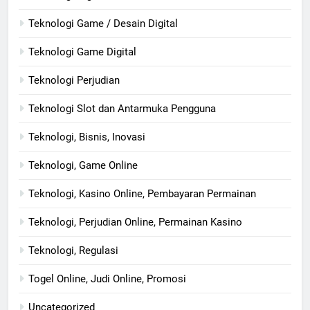
Teknologi Game / Desain Digital
Teknologi Game Digital
Teknologi Perjudian
Teknologi Slot dan Antarmuka Pengguna
Teknologi, Bisnis, Inovasi
Teknologi, Game Online
Teknologi, Kasino Online, Pembayaran Permainan
Teknologi, Perjudian Online, Permainan Kasino
Teknologi, Regulasi
Togel Online, Judi Online, Promosi
Uncategorized