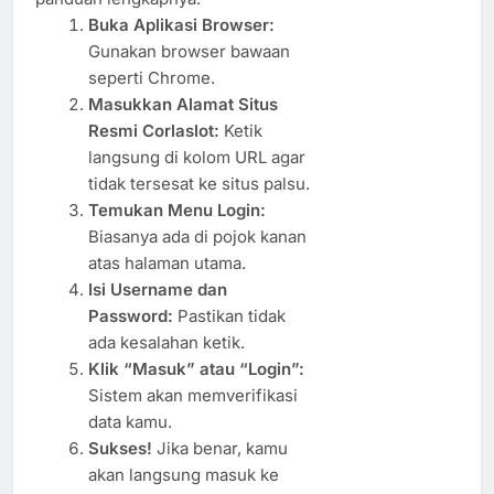
Buka Aplikasi Browser:
Gunakan browser bawaan
seperti Chrome.
Masukkan Alamat Situs
Resmi Corlaslot:
Ketik
langsung di kolom URL agar
tidak tersesat ke situs palsu.
Temukan Menu Login:
Biasanya ada di pojok kanan
atas halaman utama.
Isi Username dan
Password:
Pastikan tidak
ada kesalahan ketik.
Klik “Masuk” atau “Login”:
Sistem akan memverifikasi
data kamu.
Sukses!
Jika benar, kamu
akan langsung masuk ke