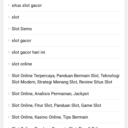
situs slot gacor
slot
Slot Demo
slot gacor
slot gacor hari ini
slot online
Slot Online Terpercaya, Panduan Bermain Slot, Teknologi
Slot Modern, Strategi Menang Slot, Review Situs Slot
Slot Online, Analisis Permainan, Jackpot
Slot Online, Fitur Slot, Panduan Slot, Game Slot
Slot Online, Kasino Online, Tips Bermain