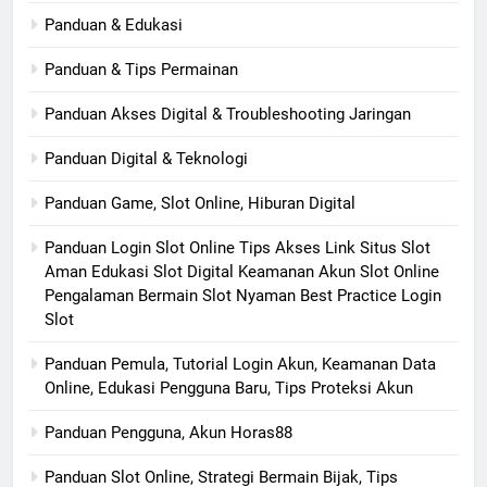
Panduan & Edukasi
Panduan & Tips Permainan
Panduan Akses Digital & Troubleshooting Jaringan
Panduan Digital & Teknologi
Panduan Game, Slot Online, Hiburan Digital
Panduan Login Slot Online Tips Akses Link Situs Slot
Aman Edukasi Slot Digital Keamanan Akun Slot Online
Pengalaman Bermain Slot Nyaman Best Practice Login
Slot
Panduan Pemula, Tutorial Login Akun, Keamanan Data
Online, Edukasi Pengguna Baru, Tips Proteksi Akun
Panduan Pengguna, Akun Horas88
Panduan Slot Online, Strategi Bermain Bijak, Tips