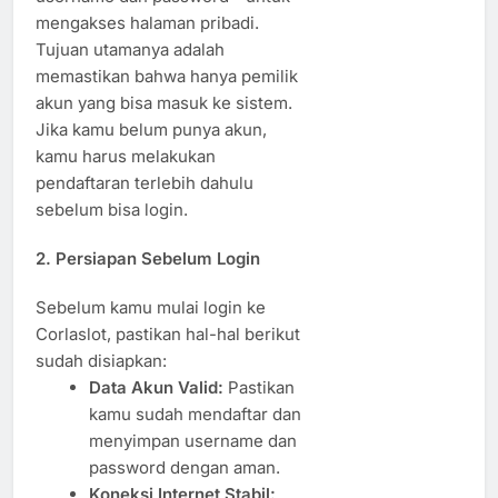
mengakses halaman pribadi.
Tujuan utamanya adalah
memastikan bahwa hanya pemilik
akun yang bisa masuk ke sistem.
Jika kamu belum punya akun,
kamu harus melakukan
pendaftaran terlebih dahulu
sebelum bisa login.
2. Persiapan Sebelum Login
Sebelum kamu mulai login ke
Corlaslot, pastikan hal-hal berikut
sudah disiapkan:
Data Akun Valid:
Pastikan
kamu sudah mendaftar dan
menyimpan username dan
password dengan aman.
Koneksi Internet Stabil: