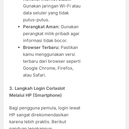
Gunakan jaringan Wi-Fi atau
data seluler yang tidak
putus-putus.
Perangkat Aman:
Gunakan
perangkat milik pribadi agar
informasi tidak bocor.
Browser Terbaru:
Pastikan
kamu menggunakan versi
terbaru dari browser seperti
Google Chrome, Firefox,
atau Safari.
3. Langkah Login Corlaslot
Melalui HP (Smartphone)
Bagi pengguna pemula, login lewat
HP sangat direkomendasikan
karena lebih praktis. Berikut
panduan lengkapnya: