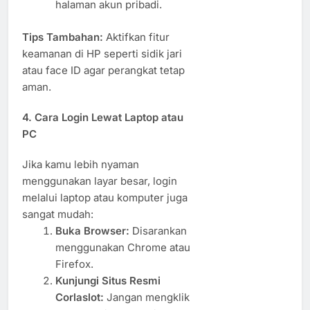
halaman akun pribadi.
Tips Tambahan:
Aktifkan fitur
keamanan di HP seperti sidik jari
atau face ID agar perangkat tetap
aman.
4. Cara Login Lewat Laptop atau
PC
Jika kamu lebih nyaman
menggunakan layar besar, login
melalui laptop atau komputer juga
sangat mudah:
Buka Browser:
Disarankan
menggunakan Chrome atau
Firefox.
Kunjungi Situs Resmi
Corlaslot:
Jangan mengklik