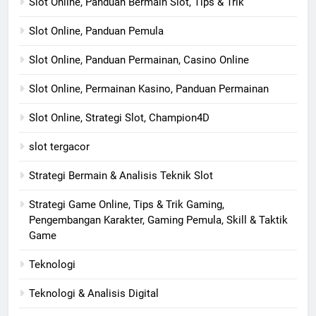
Slot Online, Panduan Bermain Slot, Tips & Trik
Slot Online, Panduan Pemula
Slot Online, Panduan Permainan, Casino Online
Slot Online, Permainan Kasino, Panduan Permainan
Slot Online, Strategi Slot, Champion4D
slot tergacor
Strategi Bermain & Analisis Teknik Slot
Strategi Game Online, Tips & Trik Gaming,
Pengembangan Karakter, Gaming Pemula, Skill & Taktik
Game
Teknologi
Teknologi & Analisis Digital