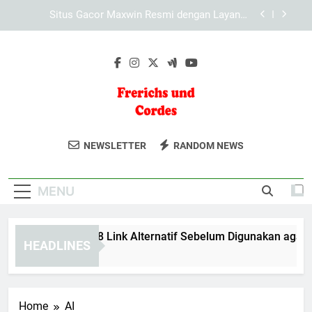
Skip
Situs Gacor Maxwin Resmi dengan Layanan
Akses Lebih Cepat
to
content
Dampak Positif Media Teknologi bagi Dunia
Bisnis Online
Mengulas Infrastruktur Teknologi yang
Mendukung Platform Digital Tiara4D
Cara Cek LAE138 Link Alternatif Sebelum
Digunakan agar Akses Lebih Aman
Frerichs Und
Situs Gacor Maxwin Resmi dengan Layanan
Frerichs Und Cordes Menyediakan Alat
Akses Lebih Cepat
NEWSLETTER
RANDOM NEWS
Cordes
Dan Produk Berkualitas Tinggi Untuk
Dampak Positif Media Teknologi bagi Dunia
Kebutuhan Pertanian Dan Perkebunan.
Bisnis Online
MENU
Mengulas Infrastruktur Teknologi yang
Mendukung Platform Digital Tiara4D
Cara Cek LAE138 Link Alternatif Sebelum Digunakan agar Ak
HEADLINES
3 Months Ago
Home
AI