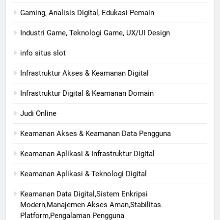
Gaming, Analisis Digital, Edukasi Pemain
Industri Game, Teknologi Game, UX/UI Design
info situs slot
Infrastruktur Akses & Keamanan Digital
Infrastruktur Digital & Keamanan Domain
Judi Online
Keamanan Akses & Keamanan Data Pengguna
Keamanan Aplikasi & Infrastruktur Digital
Keamanan Aplikasi & Teknologi Digital
Keamanan Data Digital,Sistem Enkripsi
Modern,Manajemen Akses Aman,Stabilitas
Platform,Pengalaman Pengguna