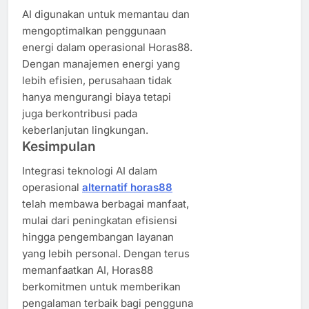
AI digunakan untuk memantau dan
mengoptimalkan penggunaan
energi dalam operasional Horas88.
Dengan manajemen energi yang
lebih efisien, perusahaan tidak
hanya mengurangi biaya tetapi
juga berkontribusi pada
keberlanjutan lingkungan.
Kesimpulan
Integrasi teknologi AI dalam
operasional
alternatif horas88
telah membawa berbagai manfaat,
mulai dari peningkatan efisiensi
hingga pengembangan layanan
yang lebih personal. Dengan terus
memanfaatkan AI, Horas88
berkomitmen untuk memberikan
pengalaman terbaik bagi pengguna