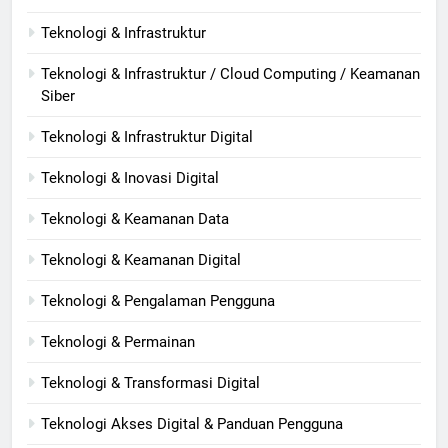
Teknologi & Infrastruktur
Teknologi & Infrastruktur / Cloud Computing / Keamanan
Siber
Teknologi & Infrastruktur Digital
Teknologi & Inovasi Digital
Teknologi & Keamanan Data
Teknologi & Keamanan Digital
Teknologi & Pengalaman Pengguna
Teknologi & Permainan
Teknologi & Transformasi Digital
Teknologi Akses Digital & Panduan Pengguna