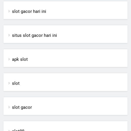
slot gacor hari ini
situs slot gacor hari ini
apk slot
slot
slot gacor