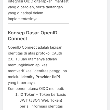
integrasi OIDC diterapkan, manfaat
yang diperoleh, serta tantangan
yang dihadapi dalam
implementasinya.
Konsep Dasar OpenID
Connect
OpenID Connect adalah lapisan
identitas di atas protokol OAuth
2.0. Tujuan utamanya adalah
memungkinkan aplikasi
memverifikasi identitas pengguna
melalui
Identity Provider (IdP)
yang tepercaya.
Komponen utama OIDC meliputi:
ID Token
– Token berbasis
JWT (JSON Web Token)
berisi informasi identitas