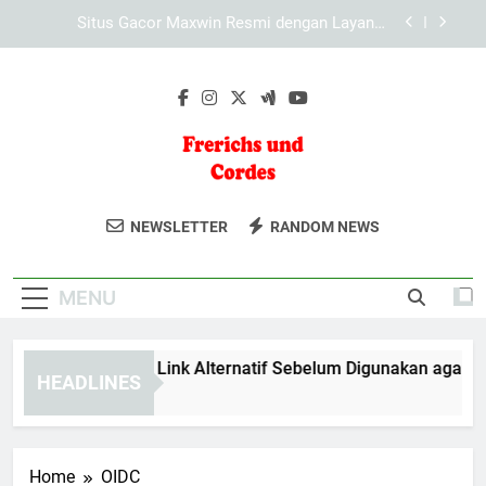
Skip
Dampak Positif Media Teknologi bagi Dunia
to
Bisnis Online
content
Mengulas Infrastruktur Teknologi yang
Mendukung Platform Digital Tiara4D
Cara Cek LAE138 Link Alternatif Sebelum
Digunakan agar Akses Lebih Aman
Situs Gacor Maxwin Resmi dengan Layanan
Akses Lebih Cepat
Frerichs Und
Frerichs Und Cordes Menyediakan Alat
Dampak Positif Media Teknologi bagi Dunia
NEWSLETTER
RANDOM NEWS
Bisnis Online
Cordes
Dan Produk Berkualitas Tinggi Untuk
Mengulas Infrastruktur Teknologi yang
Kebutuhan Pertanian Dan Perkebunan.
Mendukung Platform Digital Tiara4D
MENU
ara Cek LAE138 Link Alternatif Sebelum Digunakan agar Aks
HEADLINES
 Months Ago
Home
OIDC