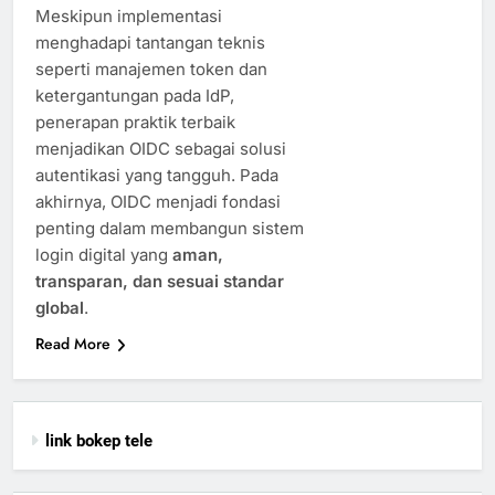
Meskipun implementasi
menghadapi tantangan teknis
seperti manajemen token dan
ketergantungan pada IdP,
penerapan praktik terbaik
menjadikan OIDC sebagai solusi
autentikasi yang tangguh. Pada
akhirnya, OIDC menjadi fondasi
penting dalam membangun sistem
login digital yang
aman,
transparan, dan sesuai standar
global
.
Read More
link bokep tele