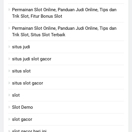
Permainan Slot Online, Panduan Judi Online, Tips dan
Trik Slot, Fitur Bonus Slot
Permainan Slot Online, Panduan Judi Online, Tips dan
Trik Slot, Situs Slot Terbaik
situs judi
situs judi slot gacor
situs slot
situs slot gacor
slot
Slot Demo
slot gacor
slot gacor hari ini