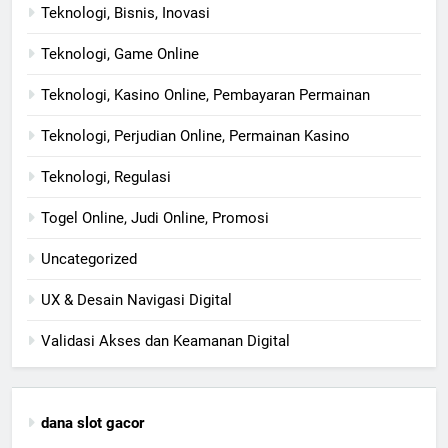
Teknologi, Bisnis, Inovasi
Teknologi, Game Online
Teknologi, Kasino Online, Pembayaran Permainan
Teknologi, Perjudian Online, Permainan Kasino
Teknologi, Regulasi
Togel Online, Judi Online, Promosi
Uncategorized
UX & Desain Navigasi Digital
Validasi Akses dan Keamanan Digital
dana slot gacor