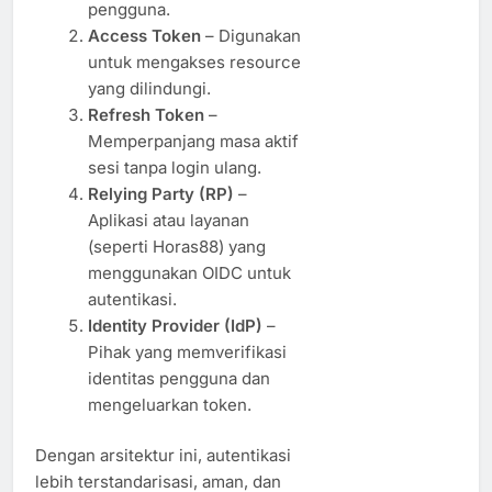
pengguna.
Access Token
– Digunakan
untuk mengakses resource
yang dilindungi.
Refresh Token
–
Memperpanjang masa aktif
sesi tanpa login ulang.
Relying Party (RP)
–
Aplikasi atau layanan
(seperti Horas88) yang
menggunakan OIDC untuk
autentikasi.
Identity Provider (IdP)
–
Pihak yang memverifikasi
identitas pengguna dan
mengeluarkan token.
Dengan arsitektur ini, autentikasi
lebih terstandarisasi, aman, dan