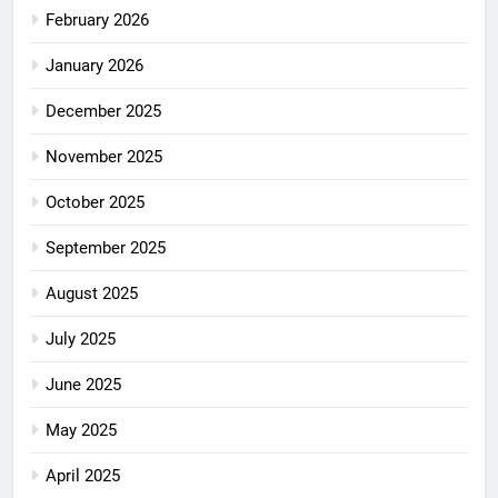
February 2026
January 2026
December 2025
November 2025
October 2025
September 2025
August 2025
July 2025
June 2025
May 2025
April 2025