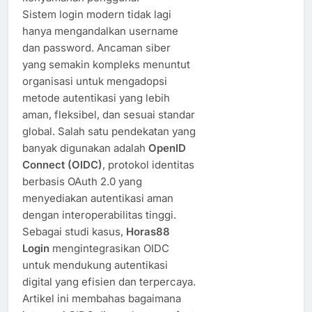
Sistem login modern tidak lagi
hanya mengandalkan username
dan password. Ancaman siber
yang semakin kompleks menuntut
organisasi untuk mengadopsi
metode autentikasi yang lebih
aman, fleksibel, dan sesuai standar
global. Salah satu pendekatan yang
banyak digunakan adalah
OpenID
Connect (OIDC)
, protokol identitas
berbasis OAuth 2.0 yang
menyediakan autentikasi aman
dengan interoperabilitas tinggi.
Sebagai studi kasus,
Horas88
Login
mengintegrasikan OIDC
untuk mendukung autentikasi
digital yang efisien dan terpercaya.
Artikel ini membahas bagaimana