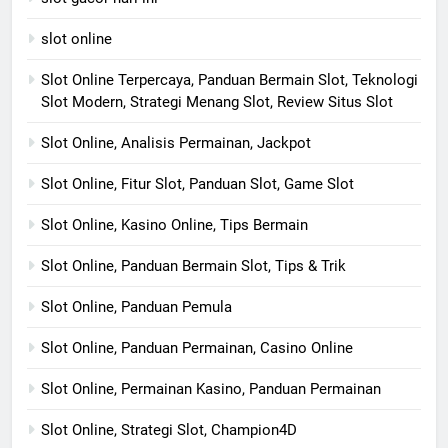
slot online
Slot Online Terpercaya, Panduan Bermain Slot, Teknologi
Slot Modern, Strategi Menang Slot, Review Situs Slot
Slot Online, Analisis Permainan, Jackpot
Slot Online, Fitur Slot, Panduan Slot, Game Slot
Slot Online, Kasino Online, Tips Bermain
Slot Online, Panduan Bermain Slot, Tips & Trik
Slot Online, Panduan Pemula
Slot Online, Panduan Permainan, Casino Online
Slot Online, Permainan Kasino, Panduan Permainan
Slot Online, Strategi Slot, Champion4D