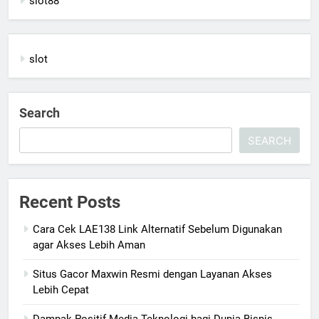
slot88
slot
Search
SEARCH
Recent Posts
Cara Cek LAE138 Link Alternatif Sebelum Digunakan
agar Akses Lebih Aman
Situs Gacor Maxwin Resmi dengan Layanan Akses
Lebih Cepat