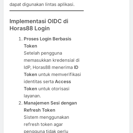
dapat digunakan lintas aplikasi.
Implementasi OIDC di
Horas88 Login
Proses Login Berbasis
Token
Setelah pengguna
memasukkan kredensial di
IdP, Horas88 menerima
ID
Token
untuk memverifikasi
identitas serta
Access
Token
untuk otorisasi
layanan.
Manajemen Sesi dengan
Refresh Token
Sistem menggunakan
refresh token agar
pengguna tidak perlu