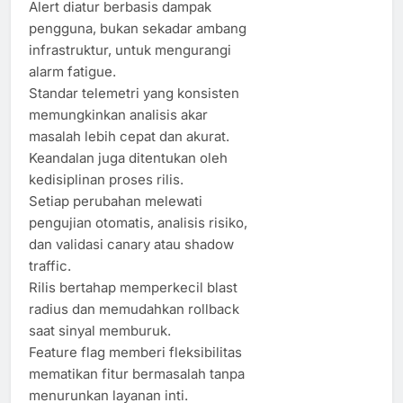
Alert diatur berbasis dampak
pengguna, bukan sekadar ambang
infrastruktur, untuk mengurangi
alarm fatigue.
Standar telemetri yang konsisten
memungkinkan analisis akar
masalah lebih cepat dan akurat.
Keandalan juga ditentukan oleh
kedisiplinan proses rilis.
Setiap perubahan melewati
pengujian otomatis, analisis risiko,
dan validasi canary atau shadow
traffic.
Rilis bertahap memperkecil blast
radius dan memudahkan rollback
saat sinyal memburuk.
Feature flag memberi fleksibilitas
mematikan fitur bermasalah tanpa
menurunkan layanan inti.