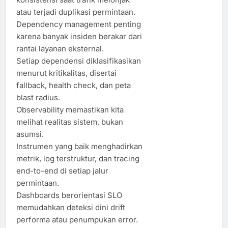
atau terjadi duplikasi permintaan.
Dependency management penting
karena banyak insiden berakar dari
rantai layanan eksternal.
Setiap dependensi diklasifikasikan
menurut kritikalitas, disertai
fallback, health check, dan peta
blast radius.
Observability memastikan kita
melihat realitas sistem, bukan
asumsi.
Instrumen yang baik menghadirkan
metrik, log terstruktur, dan tracing
end-to-end di setiap jalur
permintaan.
Dashboards berorientasi SLO
memudahkan deteksi dini drift
performa atau penumpukan error.