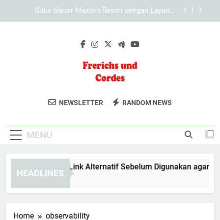
Skip
Dampak Positif Media Teknologi bagi Dunia
to
Bisnis Online
content
Mengulas Infrastruktur Teknologi yang
Mendukung Platform Digital Tiara4D
Cara Cek LAE138 Link Alternatif Sebelum
Digunakan agar Akses Lebih Aman
Situs Gacor Maxwin Resmi dengan Layanan
Akses Lebih Cepat
Frerichs Und
Frerichs Und Cordes Menyediakan Alat
Dampak Positif Media Teknologi bagi Dunia
NEWSLETTER
RANDOM NEWS
Bisnis Online
Cordes
Dan Produk Berkualitas Tinggi Untuk
Mengulas Infrastruktur Teknologi yang
Kebutuhan Pertanian Dan Perkebunan.
Mendukung Platform Digital Tiara4D
MENU
ra Cek LAE138 Link Alternatif Sebelum Digunakan agar Akse
HEADLINES
onths Ago
Home
observability