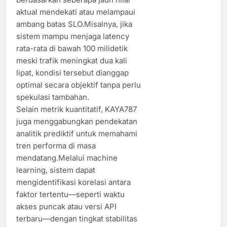
aktual mendekati atau melampaui
ambang batas SLO.Misalnya, jika
sistem mampu menjaga latency
rata-rata di bawah 100 milidetik
meski trafik meningkat dua kali
lipat, kondisi tersebut dianggap
optimal secara objektif tanpa perlu
spekulasi tambahan.
Selain metrik kuantitatif, KAYA787
juga menggabungkan pendekatan
analitik prediktif untuk memahami
tren performa di masa
mendatang.Melalui machine
learning, sistem dapat
mengidentifikasi korelasi antara
faktor tertentu—seperti waktu
akses puncak atau versi API
terbaru—dengan tingkat stabilitas