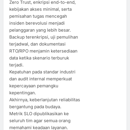
Zero Trust, enkripsi end-to-end,
kebijakan akses minimal, serta
pemisahan tugas mencegah
insiden berevolusi menjadi
pelanggaran yang lebih besar.
Backup terenkripsi, uji pemulihan
terjadwal, dan dokumentasi
RTO/RPO menjamin ketersediaan
data ketika skenario terburuk
terjadi.
Kepatuhan pada standar industri
dan audit internal memperkuat
kepercayaan pemangku
kepentingan.
Akhirnya, keberlanjutan reliabilitas
bergantung pada budaya.
Metrik SLO dipublikasikan ke
seluruh tim agar semua orang
memahami keadaan layanan.