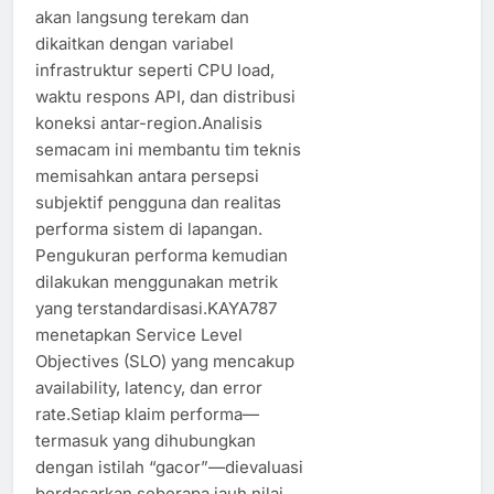
akan langsung terekam dan
dikaitkan dengan variabel
infrastruktur seperti CPU load,
waktu respons API, dan distribusi
koneksi antar-region.Analisis
semacam ini membantu tim teknis
memisahkan antara persepsi
subjektif pengguna dan realitas
performa sistem di lapangan.
Pengukuran performa kemudian
dilakukan menggunakan metrik
yang terstandardisasi.KAYA787
menetapkan Service Level
Objectives (SLO) yang mencakup
availability, latency, dan error
rate.Setiap klaim performa—
termasuk yang dihubungkan
dengan istilah “gacor”—dievaluasi
berdasarkan seberapa jauh nilai