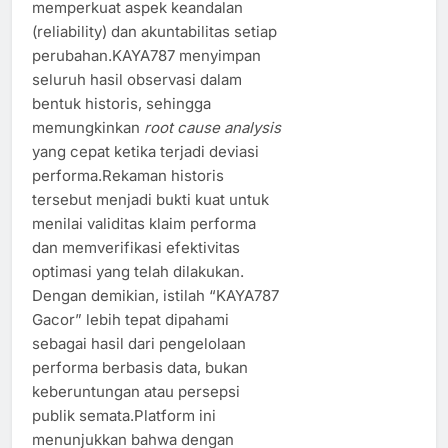
memperkuat aspek keandalan
(reliability) dan akuntabilitas setiap
perubahan.KAYA787 menyimpan
seluruh hasil observasi dalam
bentuk historis, sehingga
memungkinkan
root cause analysis
yang cepat ketika terjadi deviasi
performa.Rekaman historis
tersebut menjadi bukti kuat untuk
menilai validitas klaim performa
dan memverifikasi efektivitas
optimasi yang telah dilakukan.
Dengan demikian, istilah “KAYA787
Gacor” lebih tepat dipahami
sebagai hasil dari pengelolaan
performa berbasis data, bukan
keberuntungan atau persepsi
publik semata.Platform ini
menunjukkan bahwa dengan