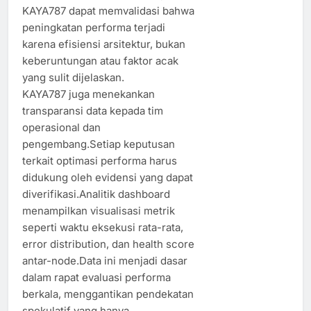
KAYA787 dapat memvalidasi bahwa
peningkatan performa terjadi
karena efisiensi arsitektur, bukan
keberuntungan atau faktor acak
yang sulit dijelaskan.
KAYA787 juga menekankan
transparansi data kepada tim
operasional dan
pengembang.Setiap keputusan
terkait optimasi performa harus
didukung oleh evidensi yang dapat
diverifikasi.Analitik dashboard
menampilkan visualisasi metrik
seperti waktu eksekusi rata-rata,
error distribution, dan health score
antar-node.Data ini menjadi dasar
dalam rapat evaluasi performa
berkala, menggantikan pendekatan
spekulatif yang hanya