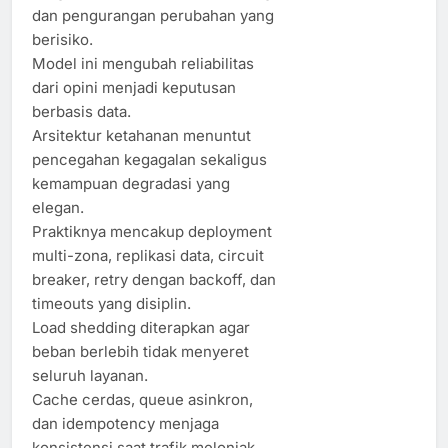
dan pengurangan perubahan yang
berisiko.
Model ini mengubah reliabilitas
dari opini menjadi keputusan
berbasis data.
Arsitektur ketahanan menuntut
pencegahan kegagalan sekaligus
kemampuan degradasi yang
elegan.
Praktiknya mencakup deployment
multi-zona, replikasi data, circuit
breaker, retry dengan backoff, dan
timeouts yang disiplin.
Load shedding diterapkan agar
beban berlebih tidak menyeret
seluruh layanan.
Cache cerdas, queue asinkron,
dan idempotency menjaga
konsistensi saat trafik melonjak