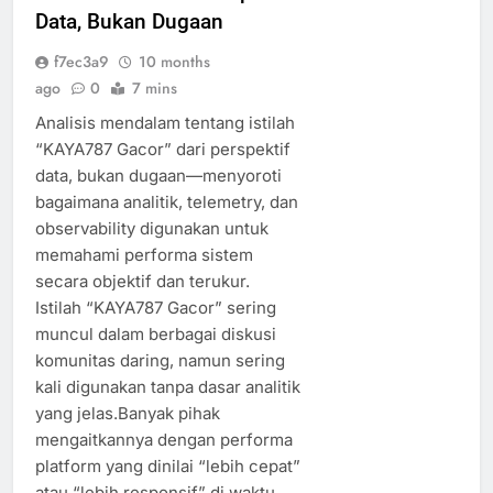
Data, Bukan Dugaan
f7ec3a9
10 months
ago
0
7 mins
Analisis mendalam tentang istilah
“KAYA787 Gacor” dari perspektif
data, bukan dugaan—menyoroti
bagaimana analitik, telemetry, dan
observability digunakan untuk
memahami performa sistem
secara objektif dan terukur.
Istilah “KAYA787 Gacor” sering
muncul dalam berbagai diskusi
komunitas daring, namun sering
kali digunakan tanpa dasar analitik
yang jelas.Banyak pihak
mengaitkannya dengan performa
platform yang dinilai “lebih cepat”
atau “lebih responsif” di waktu