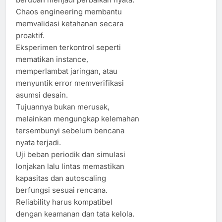
Chaos engineering membantu
memvalidasi ketahanan secara
proaktif.
Eksperimen terkontrol seperti
mematikan instance,
memperlambat jaringan, atau
menyuntik error memverifikasi
asumsi desain.
Tujuannya bukan merusak,
melainkan mengungkap kelemahan
tersembunyi sebelum bencana
nyata terjadi.
Uji beban periodik dan simulasi
lonjakan lalu lintas memastikan
kapasitas dan autoscaling
berfungsi sesuai rencana.
Reliability harus kompatibel
dengan keamanan dan tata kelola.