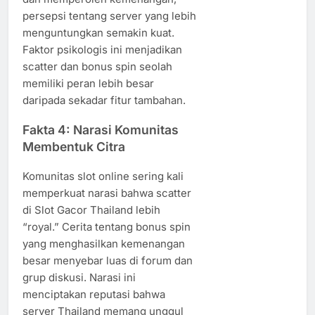
persepsi tentang server yang lebih
menguntungkan semakin kuat.
Faktor psikologis ini menjadikan
scatter dan bonus spin seolah
memiliki peran lebih besar
daripada sekadar fitur tambahan.
Fakta 4: Narasi Komunitas
Membentuk Citra
Komunitas slot online sering kali
memperkuat narasi bahwa scatter
di Slot Gacor Thailand lebih
“royal.” Cerita tentang bonus spin
yang menghasilkan kemenangan
besar menyebar luas di forum dan
grup diskusi. Narasi ini
menciptakan reputasi bahwa
server Thailand memang unggul