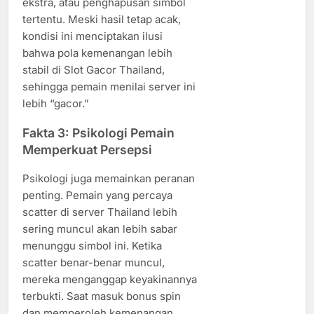
ekstra, atau penghapusan simbol
tertentu. Meski hasil tetap acak,
kondisi ini menciptakan ilusi
bahwa pola kemenangan lebih
stabil di Slot Gacor Thailand,
sehingga pemain menilai server ini
lebih “gacor.”
Fakta 3: Psikologi Pemain
Memperkuat Persepsi
Psikologi juga memainkan peranan
penting. Pemain yang percaya
scatter di server Thailand lebih
sering muncul akan lebih sabar
menunggu simbol ini. Ketika
scatter benar-benar muncul,
mereka menganggap keyakinannya
terbukti. Saat masuk bonus spin
dan memperoleh kemenangan,