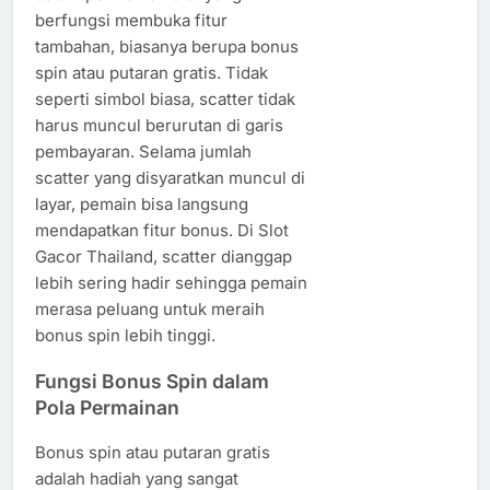
berfungsi membuka fitur
tambahan, biasanya berupa bonus
spin atau putaran gratis. Tidak
seperti simbol biasa, scatter tidak
harus muncul berurutan di garis
pembayaran. Selama jumlah
scatter yang disyaratkan muncul di
layar, pemain bisa langsung
mendapatkan fitur bonus. Di Slot
Gacor Thailand, scatter dianggap
lebih sering hadir sehingga pemain
merasa peluang untuk meraih
bonus spin lebih tinggi.
Fungsi Bonus Spin dalam
Pola Permainan
Bonus spin atau putaran gratis
adalah hadiah yang sangat