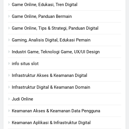
Game Online, Edukasi, Tren Digital
Game Online, Panduan Bermain
Game Online, Tips & Strategi, Panduan Digital
Gaming, Analisis Digital, Edukasi Pemain
Industri Game, Teknologi Game, UX/UI Design
info situs slot
Infrastruktur Akses & Keamanan Digital
Infrastruktur Digital & Keamanan Domain
Judi Online
Keamanan Akses & Keamanan Data Pengguna
Keamanan Aplikasi & Infrastruktur Digital