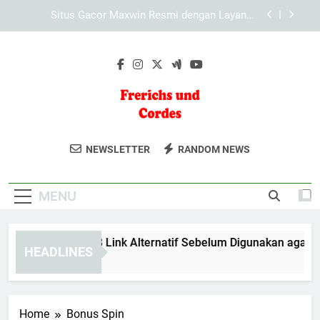
Skip
Dampak Positif Media Teknologi bagi Dunia
to
Bisnis Online
content
Mengulas Infrastruktur Teknologi yang
Mendukung Platform Digital Tiara4D
Cara Cek LAE138 Link Alternatif Sebelum
Digunakan agar Akses Lebih Aman
Situs Gacor Maxwin Resmi dengan Layanan
Akses Lebih Cepat
Frerichs Und
Frerichs Und Cordes Menyediakan Alat
Dampak Positif Media Teknologi bagi Dunia
NEWSLETTER
RANDOM NEWS
Bisnis Online
Cordes
Dan Produk Berkualitas Tinggi Untuk
Mengulas Infrastruktur Teknologi yang
Kebutuhan Pertanian Dan Perkebunan.
Mendukung Platform Digital Tiara4D
MENU
Cara Cek LAE138 Link Alternatif Sebelum Digunakan agar Aks
HEADLINES
 Months Ago
Home
Bonus Spin