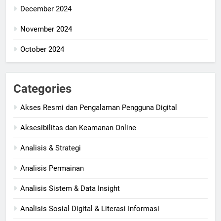
December 2024
November 2024
October 2024
Categories
Akses Resmi dan Pengalaman Pengguna Digital
Aksesibilitas dan Keamanan Online
Analisis & Strategi
Analisis Permainan
Analisis Sistem & Data Insight
Analisis Sosial Digital & Literasi Informasi