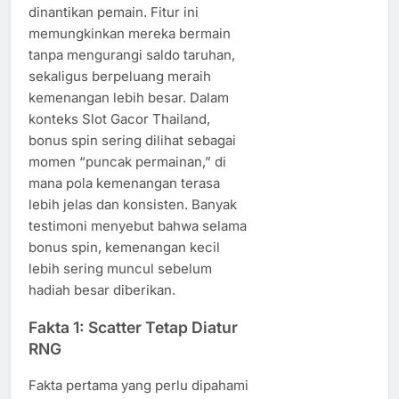
dinantikan pemain. Fitur ini
memungkinkan mereka bermain
tanpa mengurangi saldo taruhan,
sekaligus berpeluang meraih
kemenangan lebih besar. Dalam
konteks Slot Gacor Thailand,
bonus spin sering dilihat sebagai
momen “puncak permainan,” di
mana pola kemenangan terasa
lebih jelas dan konsisten. Banyak
testimoni menyebut bahwa selama
bonus spin, kemenangan kecil
lebih sering muncul sebelum
hadiah besar diberikan.
Fakta 1: Scatter Tetap Diatur
RNG
Fakta pertama yang perlu dipahami