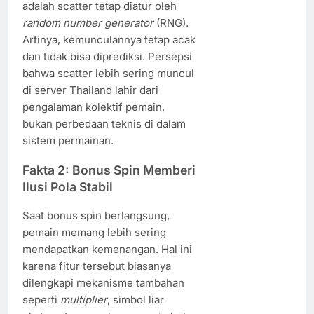
adalah scatter tetap diatur oleh
random number generator
(RNG).
Artinya, kemunculannya tetap acak
dan tidak bisa diprediksi. Persepsi
bahwa scatter lebih sering muncul
di server Thailand lahir dari
pengalaman kolektif pemain,
bukan perbedaan teknis di dalam
sistem permainan.
Fakta 2: Bonus Spin Memberi
Ilusi Pola Stabil
Saat bonus spin berlangsung,
pemain memang lebih sering
mendapatkan kemenangan. Hal ini
karena fitur tersebut biasanya
dilengkapi mekanisme tambahan
seperti
multiplier
, simbol liar