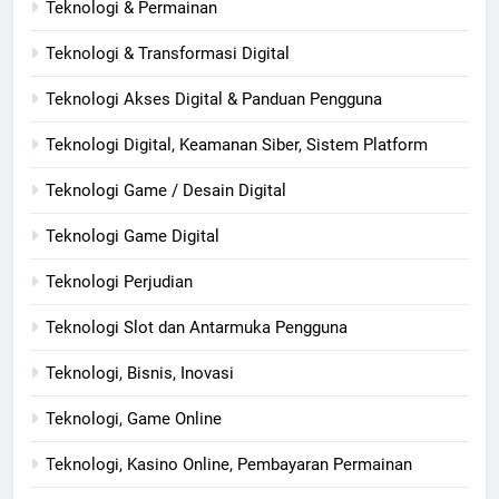
Teknologi & Permainan
Teknologi & Transformasi Digital
Teknologi Akses Digital & Panduan Pengguna
Teknologi Digital, Keamanan Siber, Sistem Platform
Teknologi Game / Desain Digital
Teknologi Game Digital
Teknologi Perjudian
Teknologi Slot dan Antarmuka Pengguna
Teknologi, Bisnis, Inovasi
Teknologi, Game Online
Teknologi, Kasino Online, Pembayaran Permainan