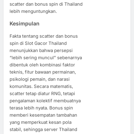
scatter dan bonus spin di Thailand
lebih menguntungkan.
Kesimpulan
Fakta tentang scatter dan bonus
spin di Slot Gacor Thailand
menunjukkan bahwa persepsi
“lebih sering muncul” sebenarnya
dibentuk oleh kombinasi faktor
teknis, fitur bawaan permainan,
psikologi pemain, dan narasi
komunitas. Secara matematis,
scatter tetap diatur RNG, tetapi
pengalaman kolektif membuatnya
terasa lebih nyata. Bonus spin
memberi kesempatan tambahan
yang memperkuat kesan pola
stabil, sehingga server Thailand