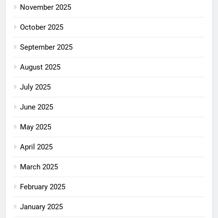
November 2025
October 2025
September 2025
August 2025
July 2025
June 2025
May 2025
April 2025
March 2025
February 2025
January 2025